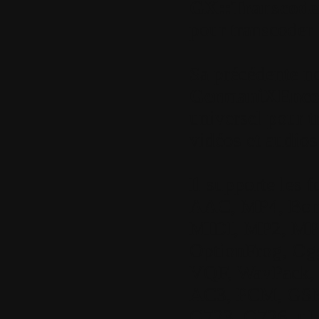
GX::Transcode
pour transcoder 
Sa précédente no
GermaniXEnco
universel pour t
vidéos et audios
Il supporte les f
AAC, MP4, Bon
MIDI, MP2, MP
OptionFrog, Ogg
VQF, WavPack,
AC3, PCM, GS
G723, G726, uL