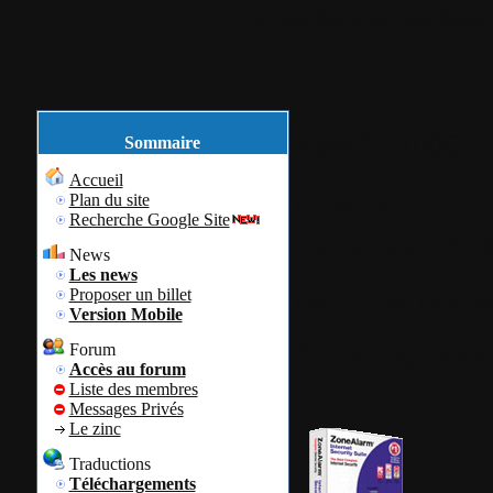
Accueil
Plan du site
Identification
mars
27
2006
Sommaire
Accueil
Mise à jour de
Plan du site
Recherche Google Site
ZoneAlarm (et
News
Les news
Proposer un billet
Par
colok
Nouve
Version Mobile
Aucun tag assoc
Forum
Accès au forum
Liste des membres
Messages Privés
Le zinc
Traductions
Téléchargements