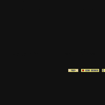
qui les postent, tout le re
est à la team
[ Page générée en
0.3116
sec ]
[ Vitesse P
3.09