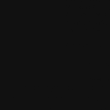
Monkeys Audio,
AU, SND, MOD, 
mpeg1, mpeg2, a
installés et wmv
Accéder au télé
Un commentair
Accueil
•
Pla
Tous les logos et marques 
Certains blocs et modul
italia. Les commentaires so