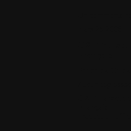
Un commentair
mars
25
2006
GX::Transcod
Français
Par
colok
Colok
Aucun tag assoc
GX::Transcoder
Français
Traduction offici