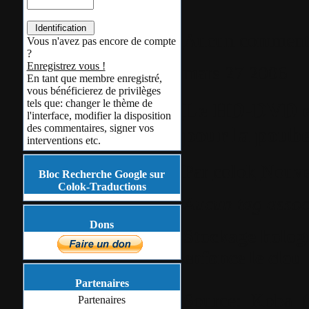
Aucun comment
Vous n'avez pas encore de compte
?
Enregistrez vous !
mars
27
2006
En tant que membre enregistré,
vous bénéficierez de privilèges
tels que: changer le thème de
Le HD-DVD et
l'interface, modifier la disposition
des commentaires, signer vos
pour la poube
interventions etc.
Par
colok
Nouve
Bloc Recherche Google sur
Colok-Traductions
Aucun tag assoc
Dons
Stockage holog
enfonce le clou
Partenaires
Source:
Koba
(
Partenaires