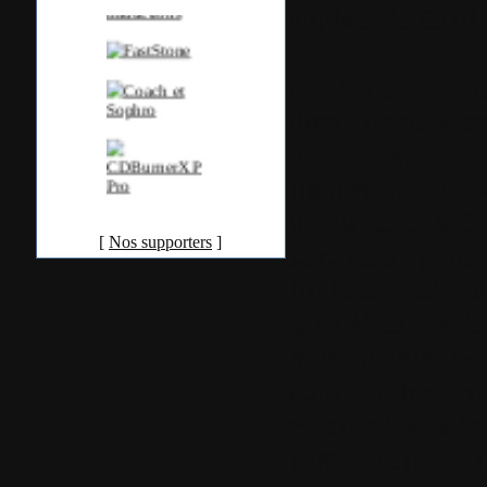
anglais de CDRI
InPhase Techno
domaine du stoc
de repousser enc
limites de celui-
quelques 515 Go
[
Nos supporters
]
surface d'un pou
InPhase Technol
premières unités
holographiques 
compatibles sero
au plus tard à la
Lire la suite de l