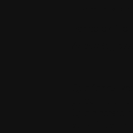
Premiers sec
Par
colok
Nou
Aucun tag ass
Que feriez-vou
personne en tr
Quels seraient 
vous étiez en 