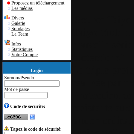
Proposez un téléchargement
Les médias
Source
Taiyo
Divers
Galerie
Sondages
Taiyo Yuden
La Team
nouvelle séri
Infos
Statistiques
protections" .
Votre Compte
La triple prot
Login
Surnom/Pseudo
réalisée par t
Mot de passe
Protection con
résistants au
Code de sécurité:
Yuden ordinai
Tapez le code de sécurité:
accidentelles 