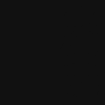
selection
Added PA St
Changed Con
interface for b
systems
Updated 7-zi
Updated Unra
Updated Dire
Other mino
Bug #15: AV
fixed