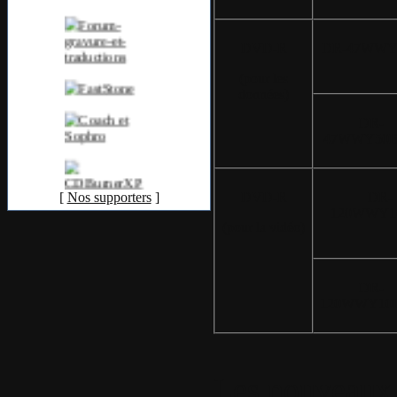
DVD-R
DR-47WWY
(pour les
données)
DR-
47WWY50
DVD-R
DR-
[
Nos supporters
]
120WWY1
(pour la vidéo)
DR-
120WWY10
Les nouveaux m