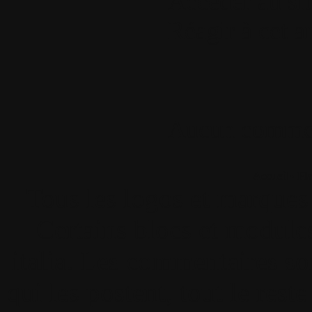
Accéder au si
Réagir à cet ar
Aucun commen
Accueil
•
Pla
Tous les logos et marques 
Certains blocs et modul
italia. Les commentaires so
qui les postent, tout le re