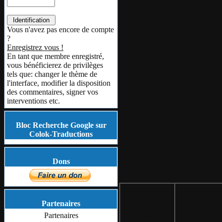
ou en retirant
Vous n'avez pas encore de compte
Protection con
?
Enregistrez vous !
viscosité sur l
En tant que membre enregistré,
vous bénéficierez de privilèges
tels que: changer le thème de
est inférieure
l'interface, modifier la disposition
des commentaires, signer vos
Yuden normau
interventions etc.
Protection ant
Bloc Recherche Google sur
Colok-Traductions
d'électricité
Taiyo Yuden n
Dons
Nom du pr
Partenaires
Partenaires
Type