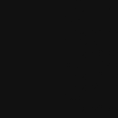
Bug #00: All
fixed
Bug #25: AV
file fixed
Bug #19: Cr
to Queue fixe
Bug #13: D&
Bug #21: Er
fixed
Bug #23: AV