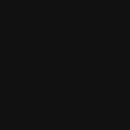
d'encre-impri
disponibles à 
slimcases et c
la vidéo (CPRM
données.
Aucun commen
mai
30
2007