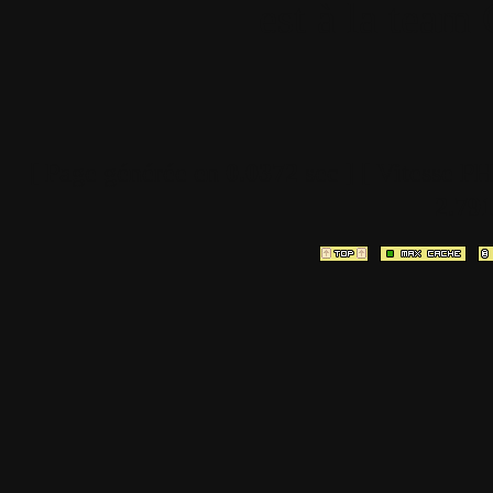
est à la team
[ Page générée en
0.0372
sec ]
[ Vitesse P
2.79