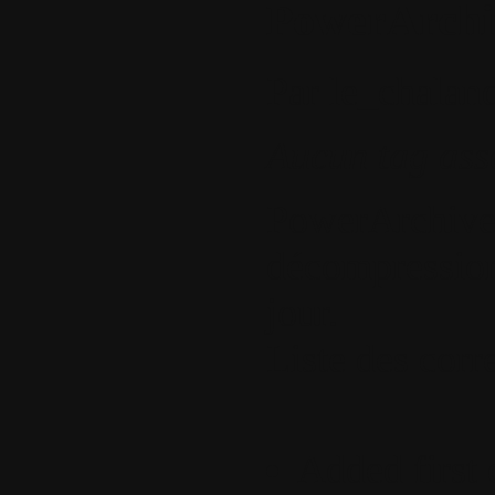
PowerArchiv
Par
le_chalan
Aucun tag ass
PowerArchiver,
décompression
jour.
Liste des corre
Added first 