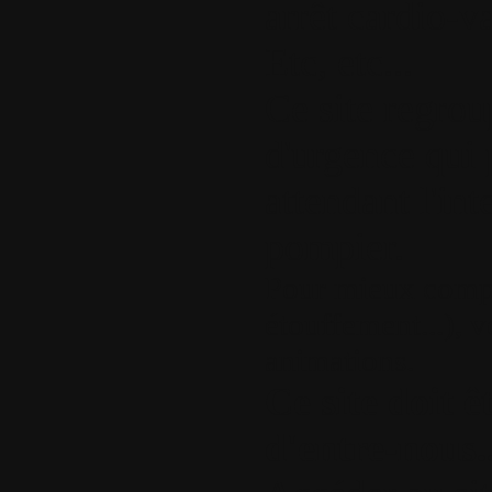
arrêt cardio-v
Etc, etc...
Ce site regrou
d'urgence qui 
attendant l'in
pompier.
Pour mieux compr
étouffement...), v
animations.
Ce site doit 
d'entre-nous..