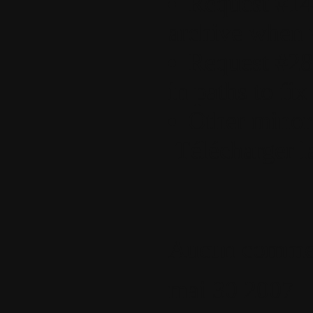
Request #14:
archive when 
Request #28
in paths to fi
Other minor
Télécharger la
Aucun commen
mai
30
2007