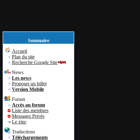
Accueil
Plan du site
Identification
mai
30
2007
Sommaire
Accueil
Plan du site
Nouveaux mé
Recherche Google Site
News
chez Taiyo 
Les news
Proposer un billet
Version Mobile
Par
colok
Nou
Forum
Accès au forum
Liste des membres
Aucun tag ass
Messages Privés
Le zinc
Traductions
Téléchargements