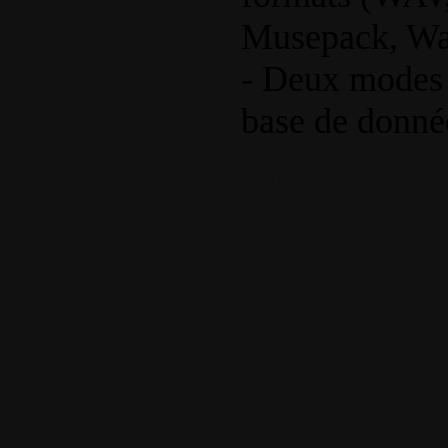
Musepack, Wa
- Deux modes 
base de donné
Aucun commen
janvier
02
20
Les gagnants
Par
Colok
Col
Aucun tag ass