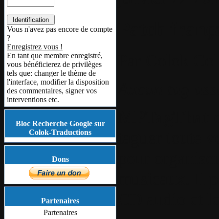
Patch fran
Vous n'avez pas encore de compte
?
Enregistrez vous !
Par
Colok
Col
En tant que membre enregistré,
vous bénéficierez de privilèges
tels que: changer le thème de
l'interface, modifier la disposition
Aucun tag ass
des commentaires, signer vos
interventions etc.
MPTagThat
Bloc Recherche Google sur
taguer toute v
Colok-Traductions
pour organiser,
Dons
musicaux. Il p
CD audio et le
Partenaires
Partenaires