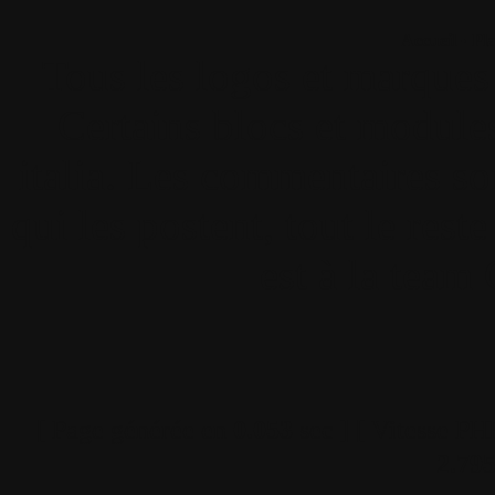
Accueil
•
Pla
Tous les logos et marques 
Certains blocs et modul
italia. Les commentaires so
qui les postent, tout le re
est à la team
[ Page générée en
0.053
sec ]
[ Vitesse PH
2.79