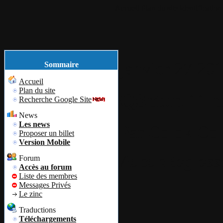
Accueil
Plan du site
Identification
janvier
27
20
Sommaire
Accueil
Plan du site
QSetup 11 e
Recherche Google Site
News
Les news
Par
Colok
Col
Proposer un billet
Version Mobile
Aucun tag ass
Forum
Accès au forum
Liste des membres
Messages Privés
Le zinc
Traductions
Téléchargements