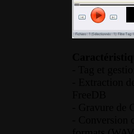
Caractéristiq
- Tag et gesti
- Extraction d
FreeDB
- Gravure de 
- Conversion d
formats (WA