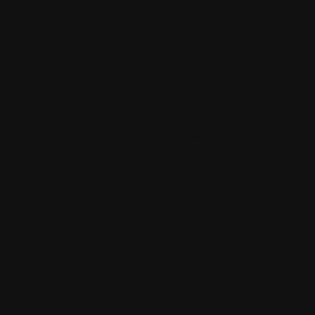
Les gagnants r
leurs licences.
Pensez à vérif
boîte à spams 
indésirables.
Ceux-ci démarr
cadeaux...
Colok