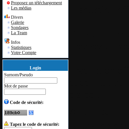
Proposez un téléchargement
Traduction off
Les médias
Divers
Galerie
Sondages
QSetup
permet
La Team
Infos
précises de v
Statistiques
Votre Compte
Traduction off
Login
Surnom/Pseudo
et de
Philippe
Mot de passe
d'aide !
Code de sécurité:
Aucun commen
Tapez le code de sécurité:
janvier
22
20