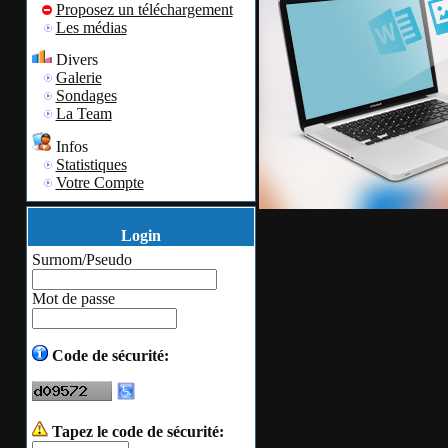
Proposez un téléchargement
Les médias
Divers
Galerie
Sondages
La Team
Infos
Statistiques
Votre Compte
Login
Todo PCTrans P
Surnom/Pseudo
Mot de passe
Logiciel de trans
Windows XP/Vist
Code de sécurité:
2003/2008/2012, 
de transférer fac
Tapez le code de sécurité: