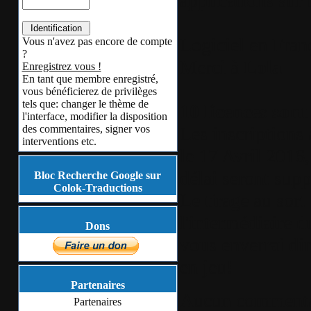
applications su
Logiciel en Fran
Vous n'avez pas encore de compte
?
Merci à
Lola
Enregistrez vous !
En tant que membre enregistré,
vous bénéficierez de privilèges
tels que: changer le thème de
10 licences sont
l'interface, modifier la disposition
Les inscriptions 
des commentaires, signer vos
interventions etc.
le 17 Avril 2016,
délai seront supp
Bloc Recherche Google sur
Colok-Traductions
Le tirage au sort
l'intermédiaire
Dons
vous enverrai di
en jeu!
Partenaires
Aucun commenta
Partenaires