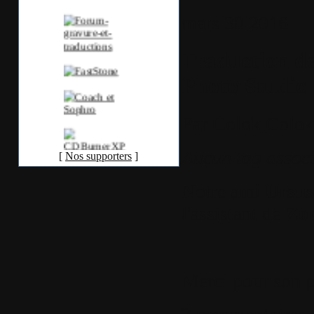
mars
30
2016
Traduction de
Photo Studio
Par
Colok
Colok
Aucun tag assoc
[
Nos supporters
]
Notre ami
Ursu
l'assistant de
Zon
Merci pour son p