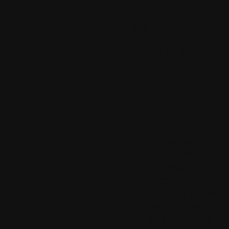
2 commentaires
mars
19
2016
AIMP 4.01.17
Par
Colok
Colok
Aucun tag assoc
AIMP
est un lecteu
simple d'utilisation.
Une alternative int
et Windows Média P
Il offre une excellen
Il peut convertir vos
opérations d'archivag