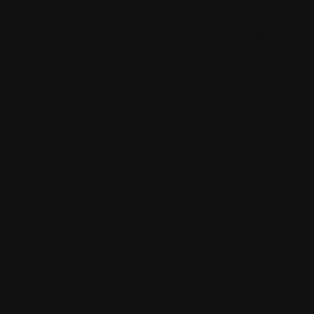
de tags, etc, etc...
Il consomme très pe
Il fonctionne sous
Vista / Windows 7 
2 commentaires
Accueil
•
Pla
Tous les logos et marques 
Certains blocs et modul
italia. Les commentaires so
qui les postent, tout le re
est à la team