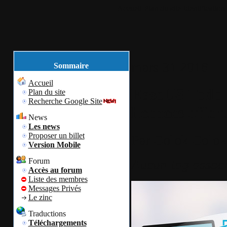
Accueil
Plan du site
Identification
mars
31
2016
Sommaire
Accueil
EaseUS Todo 
Plan du site
Recherche Google Site
licences offer
News
Les news
Proposer un billet
Par
Colok
Colok
Version Mobile
Aucun tag assoc
Forum
Accès au forum
Liste des membres
Messages Privés
Le zinc
Traductions
Téléchargements