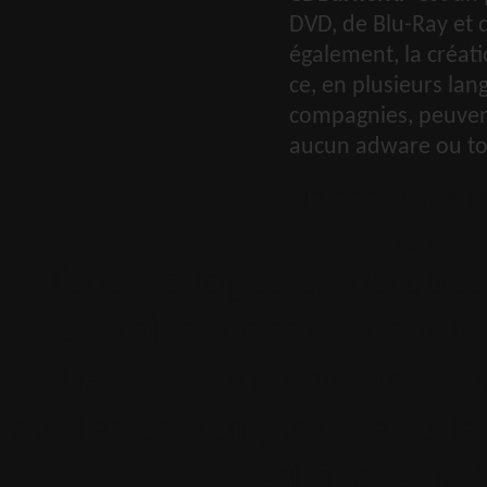
DVD, de Blu-Ray et 
également, la créati
ce, en plusieurs lan
compagnies, peuvent 
aucun adware ou to
Un commentair
Accueil
•
Pla
Tous les logos et marques 
Certains blocs et modul
italia. Les commentaires so
qui les postent, tout le re
est à la team