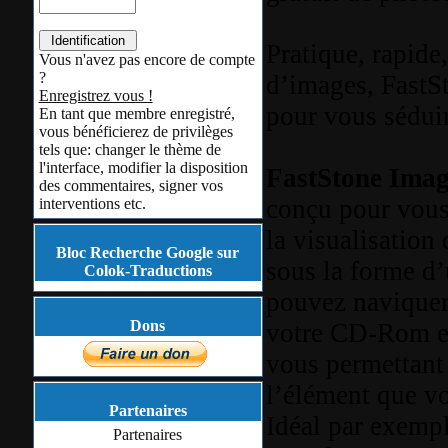
Pratique, rapide
Vous n'avez pas encore de compte
?
d’images, FastS
Enregistrez vous !
pour vous séduir
En tant que membre enregistré,
vous bénéficierez de privilèges
tels que: changer le thème de
l'interface, modifier la disposition
FastStone Imag
des commentaires, signer vos
conçu pour vous 
interventions etc.
la visualisation 
Bloc Recherche Google sur
sous la forme d
Colok-Traductions
pouvez naviquer
Dons
votre CD-Rom et
vous permettant
l’élément que v
Partenaires
Idéal par exempl
Partenaires