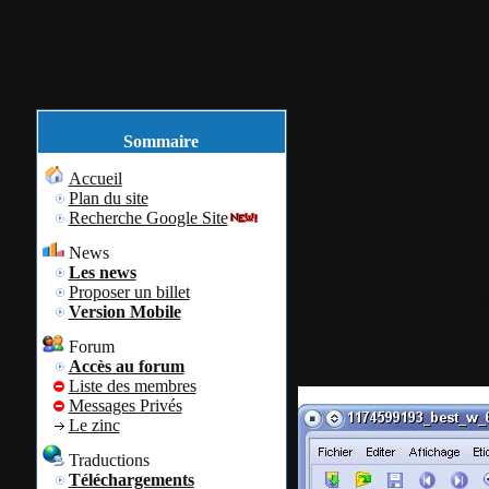
Accueil
Plan du site
Identification
août
27
2016
Sommaire
Accueil
FastStone Im
Plan du site
Recherche Google Site
français
News
Les news
Proposer un billet
Par
Colok
Colok
Version Mobile
Aucun tag assoc
Forum
Accès au forum
Liste des membres
Messages Privés
Le zinc
Traductions
Téléchargements