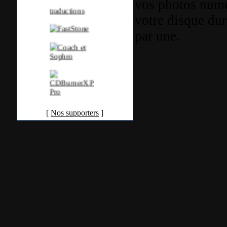
vos photos numé
votre disque dur
par une.
3 commentaires
août
08
2016
AIMP 4.10.18
[
Nos supporters
]
2.00.286 pou
Par
Colok
Colok
Aucun tag assoc
AIMP
est un lecteur