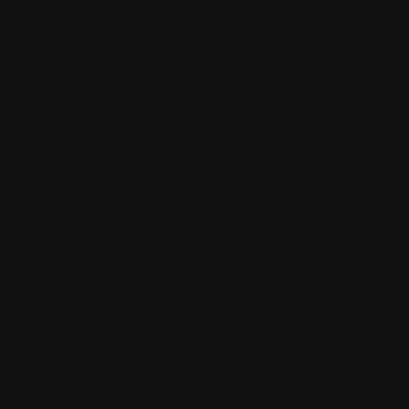
simple d'utilisation.
Une alternative int
et Windows Média P
Il offre une excellen
Il peut convertir vos
opérations d'archivag
de tags, etc, etc...
Il consomme très pe
Il fonctionne sous
/ Windows 7 / Wind
Aucun comment
août
01
2016
CDBurnerXP 4