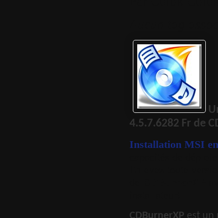
Par
Colok
Colok
Aucun tag assoc
U
4.5.7.6282 Fr
de
CD
Installation MSI en
capacités de déploie
Enlevez toute versi
de
CDBurnerXP
av
installateur!
CDBurnerXP
est un