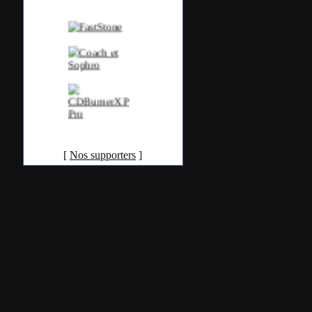
corrections de b
30 commentaire
[
Nos supporters
]