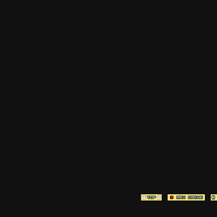
Tous les logos et marques 
Certains blocs et modul
italia. Les commentaires so
qui les postent, tout le re
est à la team
[ Page générée en
0.3125
sec ]
[ Vitesse P
3.09