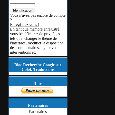
Vous n'avez pas encore de compte
?
Améliorations de
Enregistrez vous !
En tant que membre enregistré,
vous bénéficierez de privilèges
Ajout de la fonc
tels que: changer le thème de
l'interface, modifier la disposition
automatique", q
des commentaires, signer vos
interventions etc.
capturer automat
différents interv
Bloc Recherche Google sur
Ajout d'une opti
Colok-Traductions
automatique" a
Dons
(clic droit) .
Cet
automatiquement
Presse-papiers
Partenaires
Autres améliora
Partenaires