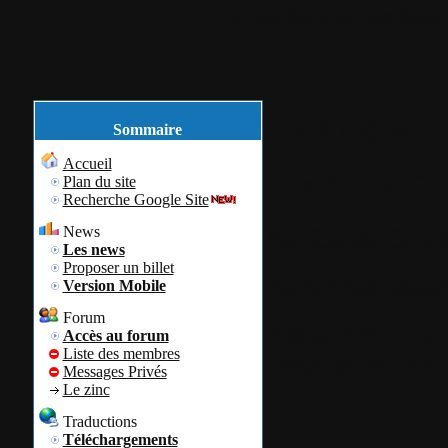
Accueil
Plan du site
Identification
juin
20
2018
Sommaire
Accueil
FastStone Ca
Plan du site
Recherche Google Site
News
Par
Colok
Colok
Les news
Proposer un billet
Aucun tag assoc
Version Mobile
Forum
FastStone Capt
Accès au forum
Liste des membres
installation)
en 
Messages Privés
Le zinc
Traductions
Téléchargements