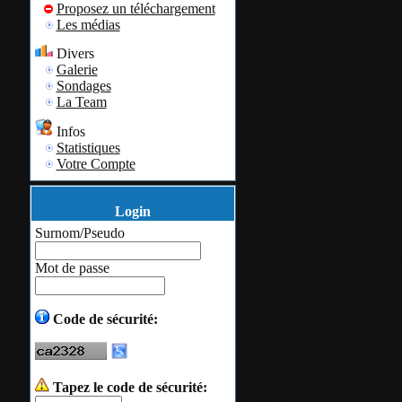
Proposez un téléchargement
Les médias
Logiciel payant 
Divers
gratuite...
Galerie
Sondages
La Team
FastStone Capt
Infos
capture d'écran t
Statistiques
Votre Compte
Ce logiciel vous
Login
élément d'une fe
Surnom/Pseudo
déroulante, une 
Mot de passe
permet également
de tout ce qui se
Code de sécurité:
J'ai entièrement 
française de l'in
Tapez le code de sécurité:
d'aide