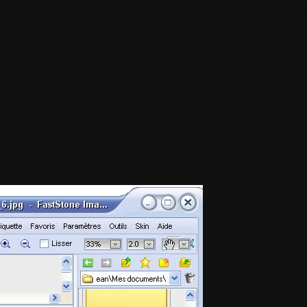
il
Plan du site
Identification
Devenez membre
Les forums
Télécharge
Viewer 6.7 en français
ns