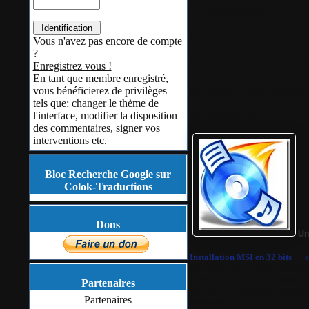
12 commentaires
octobre
25
2018
Vous n'avez pas encore de compte
?
CDBurnerXP 4.5.
Enregistrez vous !
En tant que membre enregistré,
vous bénéficierez de privilèges
Par
Colok
Colok Traductio
tels que: changer le thème de
Aucun tag associé
l'interface, modifier la disposition
des commentaires, signer vos
interventions etc.
Bloc Recherche Google sur
Colok-Traductions
Dons
Un
Installation MSI en 32 bits
et
e
de
CDBurnerXP
avant d'utilise
CDBurnerXP
est un programme 
Partenaires
ISO, et ce, en plusieurs langues
Partenaires
malicieux.