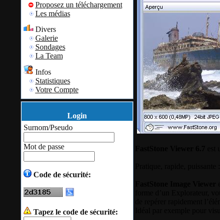
Proposez un téléchargement
Les médias
Divers
Galerie
Sondages
La Team
Infos
Statistiques
Votre Compte
Login
Surnom/Pseudo
Mot de passe
FastStone Viewer 6.7
est 
Pratique, rapide, puissante
Code de sécurité:
FastStone Image Viewer
e
forme d’un Explorateur, vo
de repérer rapidement l’él
Idéal par exemple pour visu
Tapez le code de sécurité: