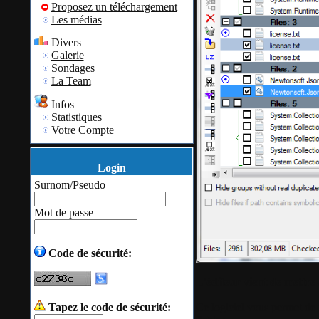
Proposez un téléchargement
Les médias
Divers
Galerie
Sondages
La Team
Infos
Statistiques
Votre Compte
Login
Surnom/Pseudo
Mot de passe
Code de sécurité:
L'éditeur vient de mettre 
Ce logiciel vous permet de r
Tapez le code de sécurité: