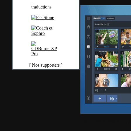
[
Nos supporters
]
Une nouvelle version 3.6 es