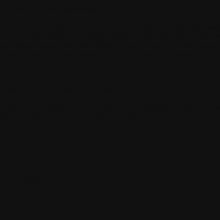
s jonctions et les liens symboliques.
lure des types de fichiers dans la recherche, définir une taille minima
vers un même fichiers, ignorer les différences dans les métadonnées de
pace disque en supprimant les fichiers en doublon ou en les remplaçant p
que sur le nom du fichier mais sur son contenu avec une comparaison bit 
vient de notre partenaire
Gratilog
rs pour le tri de mes photos - images
harger le logiciel en version portable ou avec installation, cliquer sur 
onner
French
pour mettre l'interface du programme en Français
n Français
ns