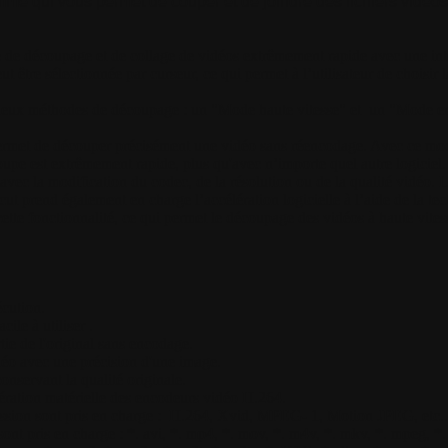
mme qui vous permet de couper et de joindre des fichiers vidéo
e découpage et de collage de vidéos extrêmement rapide avec une interf
 être sélectionnée par curseur, ce qui permet à l’utilisateur de choisir 
deux méthodes de découpage : un "Mode haute vitesse" et un "Mode e
rmet de découper précisément une vidéo sans réencodage. Avec ce mode,
écoupe est extrêmement rapide, plus qu'avec n’importe quel autre logic
vec la modification du codec, de la résolution ou de la qualité vidéo. L
 prend également en charge l’accélération logicielle à l’aide de la t
cette fonctionnalité, ce qui permet le découpage des vidéos à haute vite
écution.
cile à utiliser .
ie de l'original sans encodage.
éo avec une précision d'une image.
servant la qualité originale.
lération matérielle des encodeurs vidéo H.264.
sion sont pris en charge : H.264, Xvid, MPEG- 1, Motion JPEG, etc..
ont pris en charge : *. avi, *. mp4, *. mov, *. m4v, *. mkv, *. mpeg, *. m