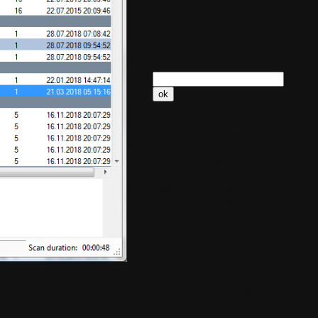
24
25
26
27
28
29
30
31
Recherche
Nuage de mots clefs
séries
films
migration
vidéothèque
Nettoyage
disque
sans perte
découpe
cassette
CD
collection
audiothèque
médiathèque
sonothèque
discothèque
édition-audio
développement
pragrammation
traitement-
ligne
auto-complétion
coloration-syntaxique
 pratique!
éditeur
mal-être
stress
bilan-de-compétences
bilan
les liens pointant sur le même
coaching-de-vie
coaching