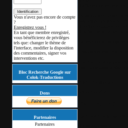
fichier.
Il affiche tous les liens, le
"Vous pouvez inclure ou exc
Vous n'avez pas encore de compte
uniquement les liens NTFS 
?
Il permet de gagner de l'es
Enregistrez vous !
Il ne fait pas la recherche 
En tant que membre enregistré,
vous bénéficierez de privilèges
La description du logiciel 
tels que: changer le thème de
l'interface, modifier la disposition
Personnellement, je m'en se
des commentaires, signer vos
interventions etc.
Une fois que vous avez téléc
puis
Languages
et sélecti
Bloc Recherche Google sur
Colok-Traductions
Aucun commentaire
octobre
22
2020
Dons
Bandicut 3.6.1 e
Par
Colok
Colok Traductio
Partenaires
Partenaires
Aucun tag associé