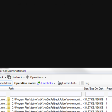
il
Plan du site
Identification
Devenez membre
Les forums
Télécharge
 Files Searcher 7.0.5 en Français
ns