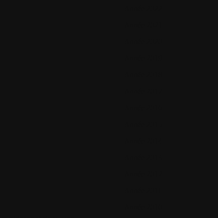
Année 2022
Année 2021
Année 2020
Année 2019
Année 2018
Année 2017
Année 2016
Année 2015
Année 2014
Année 2013
Année 2012
Année 2011
Année 2010