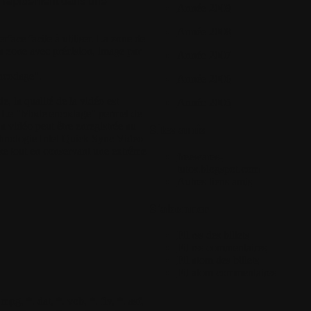
s rapidement dans une
Année 2009
Année 2008
ace facile à utiliser. La zone de
la zone avec précision, image par
Année 2007
ncodage".
Année 2006
 la qualité de la vidéo est
Année 2005
iel. Le "Mode encodage" permet de
a vidéo peut être enregistrée au
Sites amis
echnologie Intel Quick Sync Video
sse tout en conservant une extrême
freewares-
tutos.blogspot.com
Autres liens amis
S'abonner
Fil rss des billets
Fil rss commentaires
Fil atom des billets
Fil atom commentaires
.
pg, *. dat, *. vob, *. flv, *. asf,