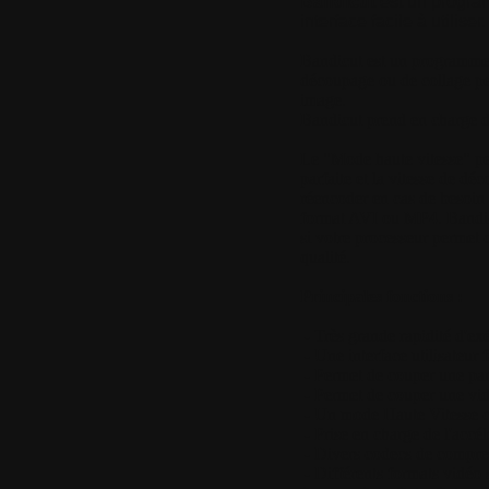
Bandicut
est un progra
interface facile à utiliser.
Bandicut est un programme d
découpage ou de collage peut
image.
Bandicut prend en charge 
Le "Mode haute vitesse" pe
parfaite et la vitesse de d
réencoder en cas de besoin a
format AVI ou MP4. Bandicut
si votre processeur permet 
qualité.
Principales fonctions :
- Très grande rapidité d'ex
- Une interface utilisateur fa
- Permet de couper une part
- Permet de couper une vid
- Un mode Haute Vitesse con
- Prise en charge de l'accé
- Divers codecs de compres
- Différents formats vidéo s