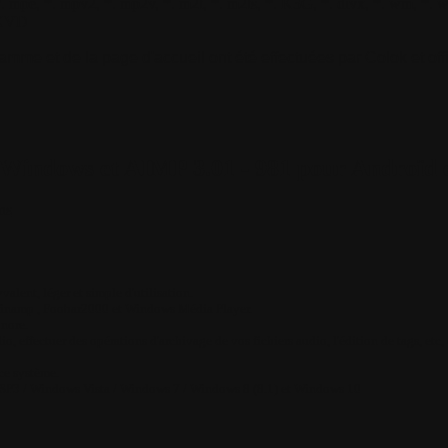
, *. mpe, *. mpv2, *. mp2v, *. m2t, *. m2ts, *. K3G, *. divx, *. wm, *. w
. XVD
mme et de la page d'accueil ont été effectuées par Colok et offic
Windows et AIMP 3.01 - 981 pour Androïd 
ns
valent, léger et simple d'utilisation.
 Winamp , Foobar2000 et Windows Média Player.
onore.
io, effectuer des opérations d'archivage de vos fichiers audio, l'édition de tags, etc, e
ce système.
SP3 / Windows Vista / Windows 7 / Windows 8 (8.1) et Windows 10