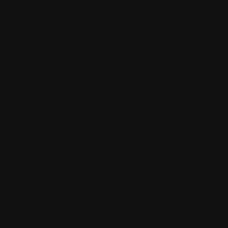
Sophrologie
intelligent
texte
le ou maximale, rechercher
Catégories
s tags ID3 des fichiers MP3.
ar un hard link.
à bit."
Colok Traductions
Logiciel gratuit
Nouveautés
Traductions
VSO Software
Autres catégories
le bouton
Settings
,
Archives
Année 2026
Juin 2026
Janvier 2026
Année 2025
Année 2024
Année 2023