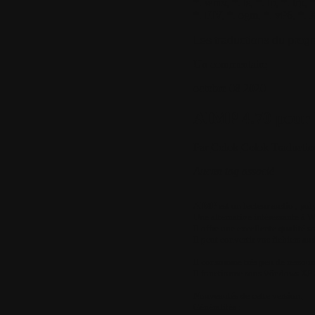
*. wmv, *. ts, *. tp, *. trp
*. FIV, *. ogm, *. vP6, *
Les traductions du progra
Un commentaire
octobre
08
2020
AIMP 4.70 pour 
Par
Colok
Colok Traductio
Aucun tag associé
AIMP
est un lecteur audio , poly
Une alternative intéressante à
Il offre une excellente qualité s
Il peut convertir vos fichiers aud
Il consomme très peu de ressour
Il fonctionne sous Windows XP 
Nouveautés de cette version:
Généralités :