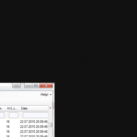
ments
Navigation
Accueil du blog
Billets les plus
consultés
Calendrier annuel
Calendrier
» Août 2026
lun
mar
mer
jeu
ven
sam
dim
1
2
3
4
5
6
7
8
9
10
11
12
13
14
15
16
17
18
19
20
21
22
23