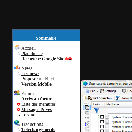
Accue
octobre
27
2020
Sommaire
Duplicate & Same
Accueil
Plan du site
Recherche Google Site
Par
Colok
Colok Traductio
News
Aucun tag associé
Les news
Proposer un billet
Version Mobile
Forum
Accès au forum
Liste des membres
Messages Privés
Le zinc
Traductions
Téléchargements