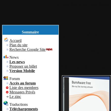
Accueil
Plan du site
Identification
juillet
14
201
Sommaire
Accueil
Plan du site
BurnAware 
Recherche Google Site
News
Les news
Par
Challenge
Proposer un billet
Version Mobile
Forum
Accès au forum
Liste des membres
Messages Privés
Le zinc
Traductions
Téléchargements