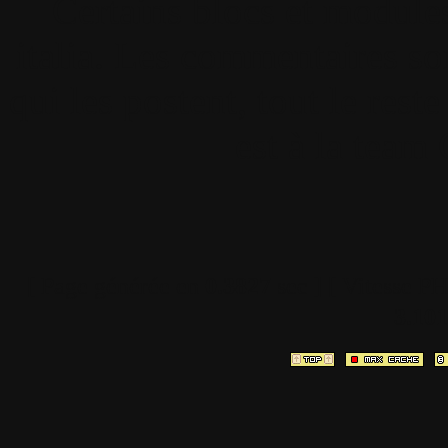
Certains blocs et modul
italia. Les commentaires so
qui les postent, tout le re
est à la team
[ Page générée en
0.3827
sec ]
[ Vitesse P
3.10