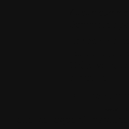
Aucun commen
Sommet de pa
Les commentair
nos utilisateu
Créez votre c
sur ce lien
.
Fil des comm
Accueil
•
Pla
Tous les logos et marques 