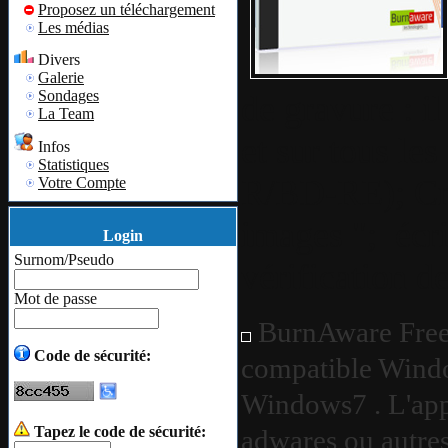
Proposez un téléchargement
Les médias
Divers
Galerie
Sondages
de gravure : 
La Team
et sur tous le
Infos
Statistiques
R/BD-RE); Créa
Votre Compte
images "; écri
Login
Surnom/Pseudo
vérification de 
Mot de passe
BurnAware Free E
Code de sécurité:
compatible Windo
Windows7 . L'appl
Tapez le code de sécurité:
adwares ou autres