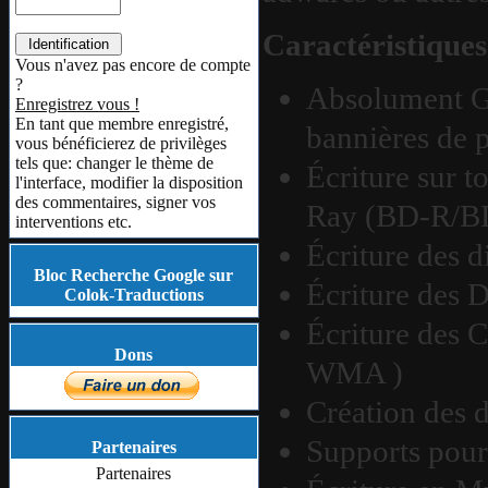
Caractéristiques
Vous n'avez pas encore de compte
?
Absolument Gr
Enregistrez vous !
En tant que membre enregistré,
bannières de
vous bénéficierez de privilèges
tels que: changer le thème de
Écriture sur 
l'interface, modifier la disposition
des commentaires, signer vos
Ray (BD-R/B
interventions etc.
Écriture des d
Bloc Recherche Google sur
Écriture des 
Colok-Traductions
Écriture des 
Dons
WMA )
Création des 
Supports pour 
Partenaires
Partenaires