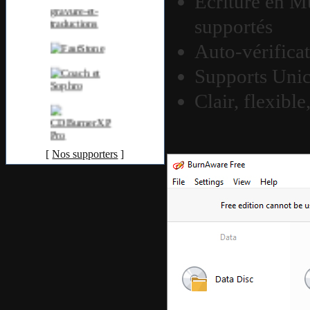
Écriture en M
supportés
Auto-vérificat
Supports Unic
Clair, flexible
[
Nos supporters
]