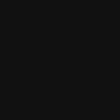
2.
Le jeudi 16 s
par
GravuTrad
Yes, tout à fait 
Sommet de pag
Les commentaires
autorisés à nos u
seulement.
Créez votre com
cliquant sur ce l
Fil des comment