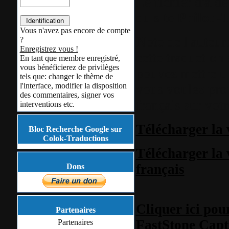
Le fichier d'aide
du site
Philou-T
Vous n'avez pas encore de compte
Note de l'auteur
?
Enregistrez vous !
cette traduction
En tant que membre enregistré,
vous bénéficierez de privilèges
pouvez mettre un 
tels que: changer le thème de
l'interface, modifier la disposition
vous voulez prop
des commentaires, signer vos
français sur vot
interventions etc.
Télécharger la 
Bloc Recherche Google sur
Colok-Traductions
Télécharger la 
français
Dons
Cliquer ici pou
Partenaires
FastStone Capt
Partenaires