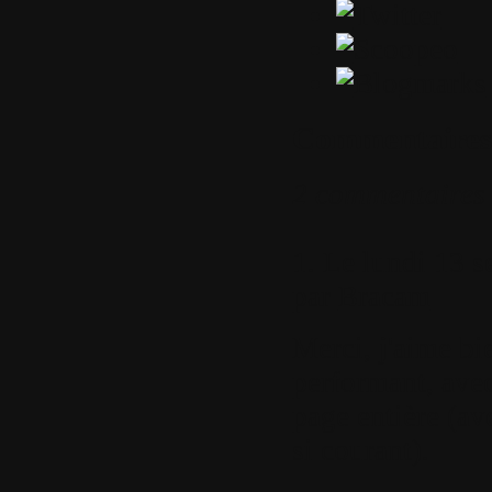
Commentaires
2 commentaires
1.
Le lundi 13 s
par
Bracam
Merci, j'aime bi
performant, avec
page entière (av
si courant).