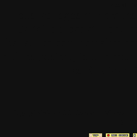
Accueil
•
Pla
Tous les logos et marques 
Certains blocs et modul
italia. Les commentaires so
qui les postent, tout le re
est à la team
[ Page générée en
0.3105
sec ]
[ Vitesse P
3.10