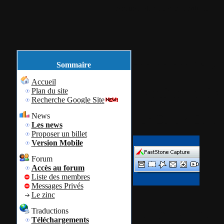
Accueil
Plan du site
Identification
septembre
15
2
Sommaire
Accueil
FastStone Cap
Plan du site
Recherche Google Site
News
Par
Colok
Colok
Les news
Proposer un billet
Version Mobile
Forum
Accès au forum
Liste des membres
Messages Privés
Le zinc
Traductions
FastStone Capt
Téléchargements