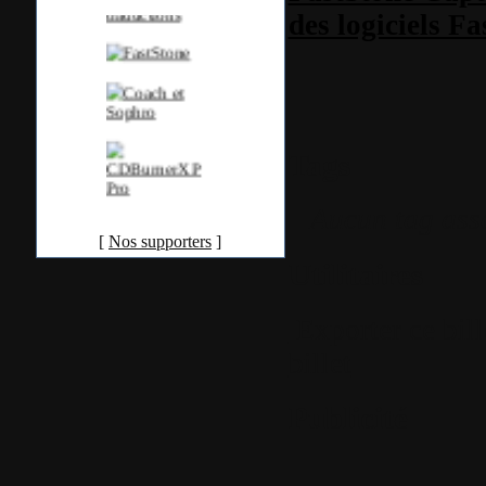
des logiciels F
Tags
Aucun tag ass
[
Nos supporters
]
Utilitaires
Exporter ce bil
billet
Publicité