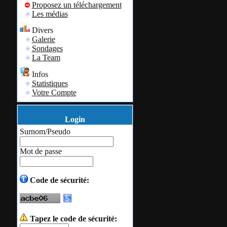
capture d'écran t
Proposez un téléchargement
Les médias
Divers
Galerie
Sondages
La Team
Ce logiciel vous
Infos
Statistiques
élément d'une fe
Votre Compte
déroulante, une 
permet également
Login
de tout ce qui se
Surnom/Pseudo
Mot de passe
A essayer...
Code de sécurité:
Traduction offic
Capture 6.7
de
Tapez le code de sécurité: