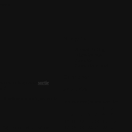
ments
Navigation
Accueil du blog
Billets les plus
consultés
Calendrier annuel
Calendrier
uelques mois après sa
sortie
paré.
» Août 2026
: il nettoie automatiquement le
lun
mar
mer
jeu
ven
sam
dim
1
2
3
4
5
6
7
8
9
10
11
12
13
14
15
16
nfiguration et la clé de
17
18
19
20
21
22
23