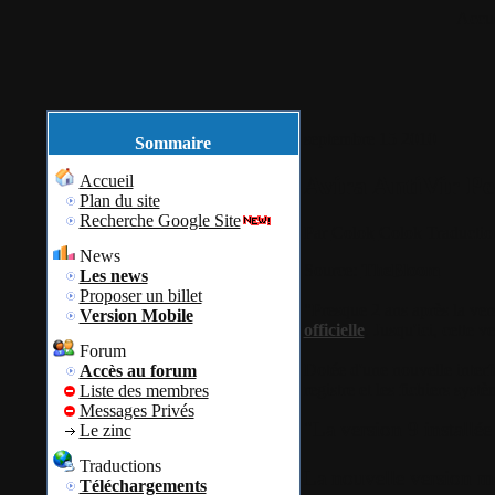
Accue
septembre
15
2010
Sommaire
Avira AntiVir Pe
Accueil
Plan du site
Recherche Google Site
Par
Colok
Colok Traductio
News
Source:
TheBloom
Les news
Proposer un billet
"Presque 2 ans après la ver
Version Mobile
officielle
. Jusqu'ici, cette v
Forum
Dotée d'une nouvelle interf
Accès au forum
registre et les fichiers syst
Liste des membres
Messages Privés
"La version 9 installée 
Le zinc
Traductions
La nouvelle version met
Téléchargements