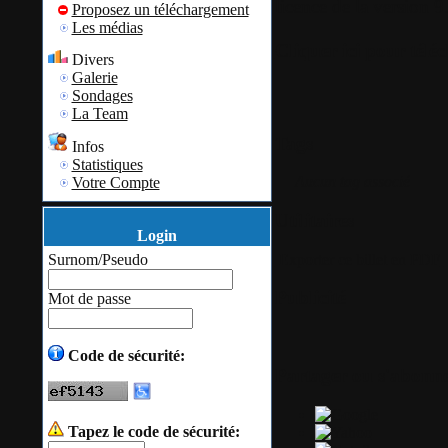
licence de la version 9.
Proposez un téléchargement
Les médias
Cliquer ici pour télé
Divers
Galerie
Sondages
La Team
Tags
Infos
Statistiques
Aucun tag associé
Votre Compte
Utilitaires
Login
Exporter ce billet en PDF
Surnom/Pseudo
Publicité
Mot de passe
Code de sécurité:
Partager ou s'abonn
Tapez le code de sécurité: