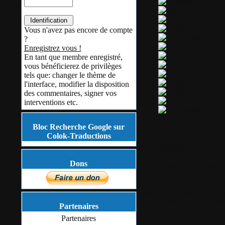
Vous n'avez pas encore de compte
?
Enregistrez vous !
En tant que membre enregistré,
vous bénéficierez de privilèges
tels que: changer le thème de
l'interface, modifier la disposition
des commentaires, signer vos
interventions etc.
Bloc Recherche Google sur
Commentaires
Colok-Traductions
Un commentaire
Dons
1.
Le mercredi 15 septembr
Epatant, depuis le temps que
mais on ne voyait rien venir
quoi, mieux vaut lire Colo
Partenaires
Partenaires