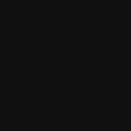
e 2010 à 22:29:34 par
Bracam
 j'avais cessé d'y croire... Nous savions que la 10 était sortie, qu'elle a
... D'ailleurs, plus qu'étrange, le site free-av.com/fr reste bloqué à la
k ! Merci ! Bracam