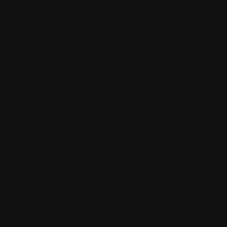
Sophrologie
intelligent
texte
Catégories
Colok Traductions
Logiciel gratuit
Nouveautés
Traductions
VSO Software
Autres catégories
Archives
Année 2026
Juin 2026
Janvier 2026
Année 2025
rriverait en septembre en français,
 9 en page de présentation. Comme
Année 2024
Année 2023