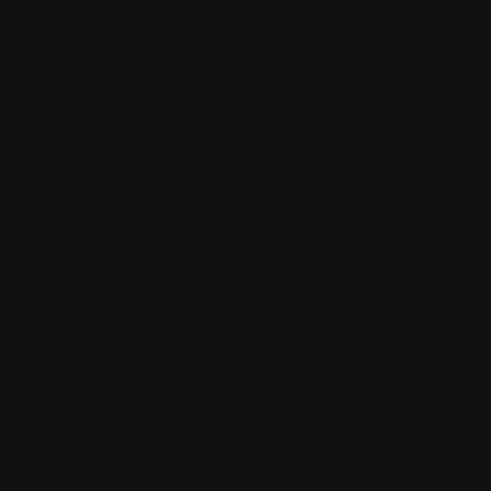
Année 2009
Année 2008
Année 2007
Année 2006
Année 2005
Sites amis
freewares-
tutos.blogspot.com
Autres liens amis
S'abonner
Fil rss des billets
Fil rss commentaires
Fil atom des billets
Fil atom commentaires
 la propriété respective de ceux qui les postent, tout le reste Colok-