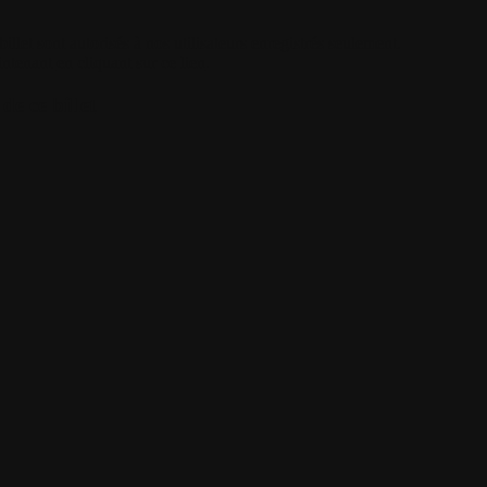
illet sont autorisés à nos utilisateurs enregistrés seulement.
intenant
en cliquant sur ce lien
.
de ce billet