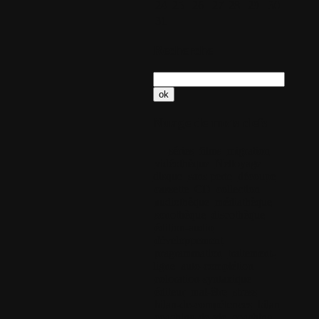
24
25
26
27
28
29
30
31
Recherche
Nuage de mots clefs
séries
films
migration
vidéothèque
Nettoyage
disque
sans perte
découpe
cassette
CD
collection
audiothèque
médiathèque
sonothèque
discothèque
édition-audio
développement
pragrammation
traitement-
ligne
auto-complétion
coloration-syntaxique
éditeur
mal-être
stress
bilan-de-compétences
bilan
coaching-de-vie
coaching