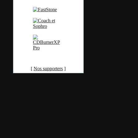
Sommet de page
Les commentaires liés à ce b
Créez votre compte dès ma
Fil des commentaires 
[
Nos supporters
]