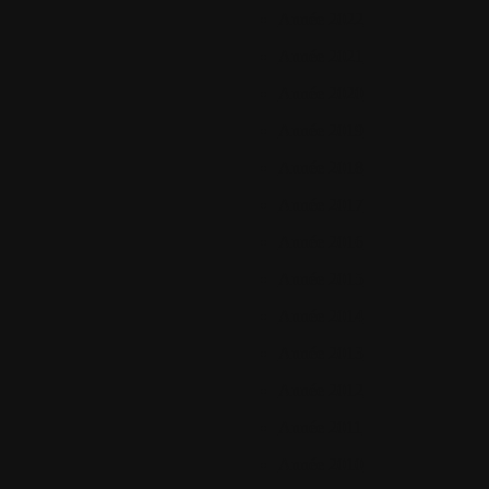
Année 2022
Année 2021
Année 2020
Année 2019
Année 2018
Année 2017
Année 2016
Année 2015
Année 2014
Année 2013
Année 2012
Année 2011
Année 2010