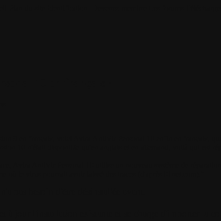
il
Plan du site
Identification
Devenez membre
Les forums
Télécharge
rsonal 10 en français !
ns
sion 9 en français, voici Avira AntiVir Personal 10 enfin en français, q
ersion 10 n'était disponible qu'en anglais et en allemand, voilà qui est ré
ace, Avira AntiVir Personal 10 utilise un nouveau système de réparation 
ème où le virus pourrait avoir laissé des traces (d'après 01net.com)."
n'a pas besoin d'être désinstallée avant.
 à jour l'installation existante et se charge d'importer la co