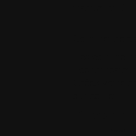
traduction !
Sommet de p
Les commentair
nos utilisateu
Créez votre 
sur ce lien
.
Fil des comm
Accueil
•
Pla