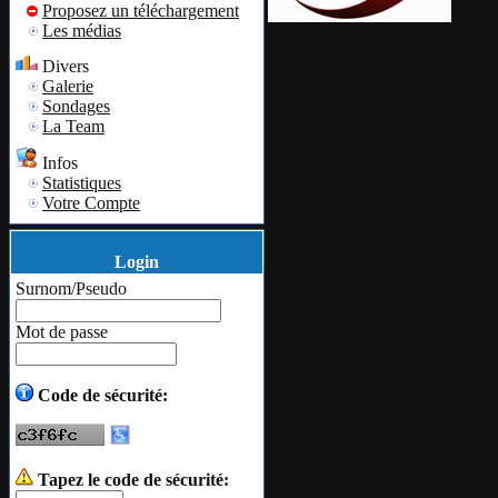
Ce
Proposez un téléchargement
Les médias
quelques clics
Divers
Galerie
fonctionner l
Sondages
La Team
ressources . A
Infos
Statistiques
options , un se
Votre Compte
performances 
Login
temporairemen
Surnom/Pseudo
rafraichissem
Mot de passe
processeur . Il
Code de sécurité:
défragmenter l
optimiser les 
Tapez le code de sécurité: