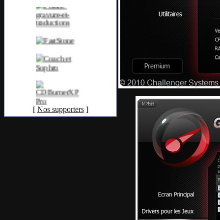
[
Nos supporters
]