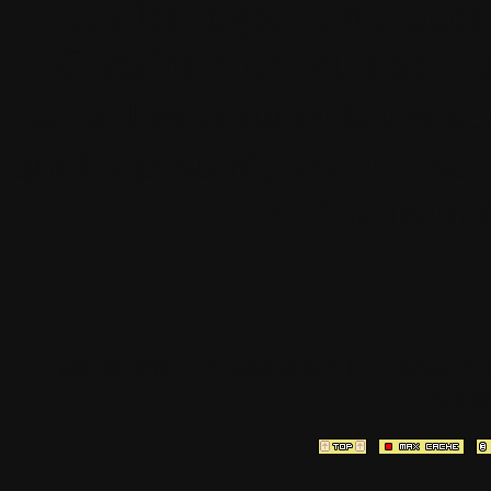
Tous les logos et marques 
Certains blocs et modul
italia. Les commentaires so
qui les postent, tout le re
est à la team
[ Page générée en
0.3019
sec ]
[ Vitesse P
3.10