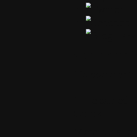
Commentair
Un commenta
1.
Le samedi 
Colok
Merci Challeng