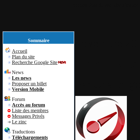
Accueil
Plan du site
Identification
novembre
20
Sommaire
Accueil
Plan du site
Game Boost
Recherche Google Site
News
Les news
Par
Challenge
Proposer un billet
Version Mobile
Forum
Accès au forum
Liste des membres
Messages Privés
Le zinc
Traductions
Téléchargements