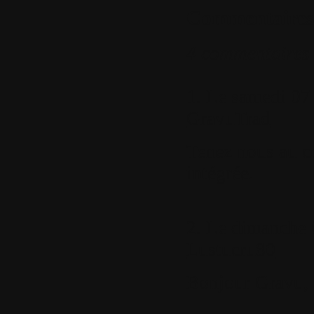
Commentaires
4 commentaires
1.
Le samedi 07 
GravuTrad
Tenez nous au co
intégrée.
2.
Le dimanche 0
Lustucru80
Bonjour Gravu,