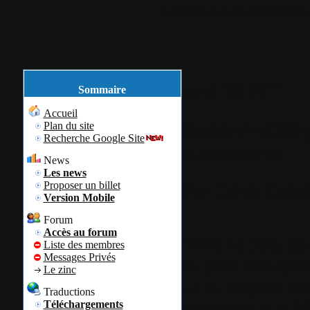
Accueil
Plan du site
Identification
avril
26
2011
Sommaire
Accueil
SuperAntiSpy
Plan du site
Recherche Google Site
alternative
News
Les news
Proposer un billet
Par
Colok
Colok
Version Mobile
Forum
Accès au forum
Voici la traducti
Liste des membres
Messages Privés
SuperAntiSpyw
Le zinc
Je la propose ic
Traductions
attendant que l'é
Téléchargements