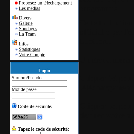
Proposez un téléchargement
programme
Les médias
Divers
Cette traduction
Galerie
Sondages
officielle par l'é
La Team
Lustucru.
Infos
Statistiques
Votre Compte
Un grand merci 
Login
Cliquer ici pou
Surnom/Pseudo
téléchargement
Mot de passe
Cliquer ici pou
Code de sécurité:
donner votre av
Tapez le code de sécurité: