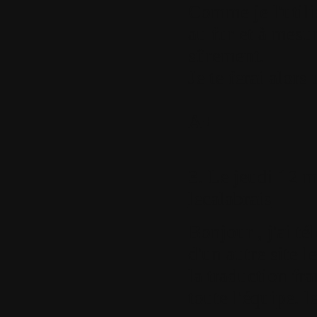
Comme je l'utilis
au fur et à mesu
sûrement.
Je te ferai alors
A+
3.
Le jeudi 12 m
lecalabrais
Bonjour , j'ai té
d'un autre site 
la traduction fra
toute l'équipe. l