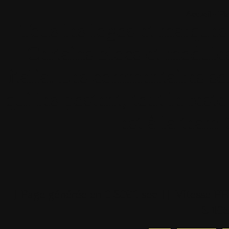
Accueil
•
Pla
Tous les logos et marques 
Certains blocs et modul
italia. Les commentaires so
qui les postent, tout le re
est à la team
[ Page générée en
0.3091
sec ]
[ Vitesse P
3.10