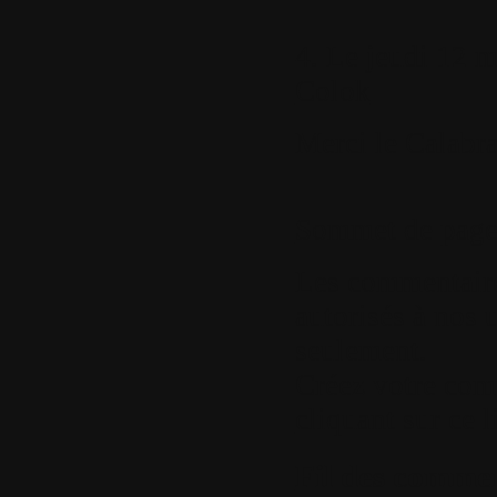
4.
Le jeudi 12 m
Colok
Merci le Calabrai
Sommet de pag
Les commentaires
autorisés à nos u
seulement.
Créez votre com
cliquant sur ce l
Fil des comment