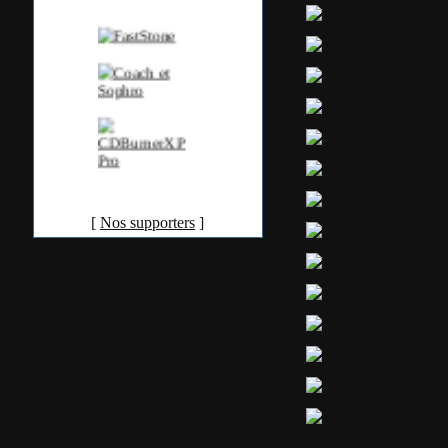
[
Nos supporters
]