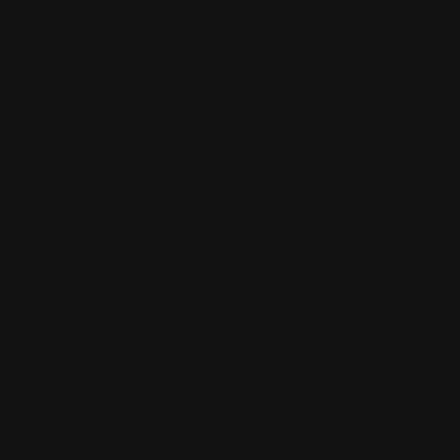
C'est corrigé !
Sommet de pag
Les commentaires
autorisés à nos u
seulement.
Créez votre com
cliquant sur ce l
Fil des comment
Accueil
•
Pla
Tous les logos et marques 
Certains blocs et modul