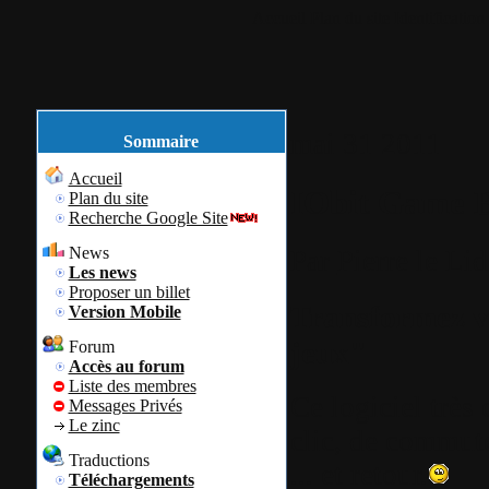
Accueil
Plan du site
Identification
mai
31
2011
Sommaire
Accueil
IObit Game B
Plan du site
Recherche Google Site
News
Par
Pierre le Li
Les news
Proposer un billet
Transformez v
Version Mobile
jeux"
Forum
Accès au forum
Liste des membres
Ce logiciel très
Messages Privés
Le zinc
clic, de commut
Traductions
... et retour.
Téléchargements