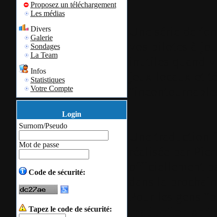
Proposez un téléchargement
Les médias
Une série de fon
Divers
Galerie
vos pilotes à jou
Sondages
La Team
inutiles quand v
Infos
jeux locaux et té
Statistiques
Votre Compte
"incontournables
Login
Surnom/Pseudo
Une traduction f
Mot de passe
réalisée par Pie
officiellement pa
Code de sécurité:
dans la prochain
Pour les gens "pr
traduction se t
Tapez le code de sécurité: