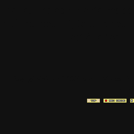
italia. Les commentaires so
qui les postent, tout le re
est à la team
[ Page générée en
0.3399
sec ]
[ Vitesse P
3.10