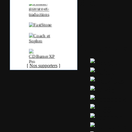
billet
Publicité
Partager ou s
[
Nos supporters
]