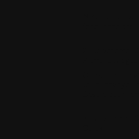
Note: le lien ver
fonctionne pas!
2.
Le vendredi 0
Pierre le Lidgeu
Oups, mon doigt
Je t'ai envoyé 
Désolé pour l'er
3.
Le vendredi 0
Colok