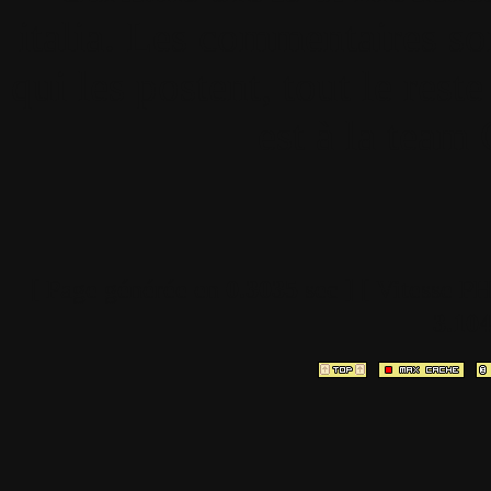
italia. Les commentaires so
qui les postent, tout le re
est à la team
[ Page générée en
0.3035
sec ]
[ Vitesse P
3.10