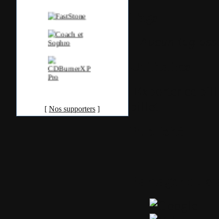
Tags
Aucun tag ass
Utilitaires
Exporter ce bil
billet
[
Nos supporters
]
Publicité
Partager ou s