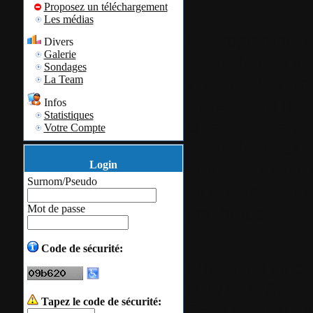
Proposez un téléchargement
Les médias
Le programme s'i
Divers
Galerie
bootable ou un 
Sondages
système d'exploi
La Team
entièrement in
Infos
Statistiques
Une fois que vo
Votre Compte
bootable, vous 
Login
ordinateur avec 
Surnom/Pseudo
un nouveau en ut
graphique.
Mot de passe
Code de sécurité:
Elle prend en ch
IDE/ATA/SATA
Tapez le code de sécurité:
Cette nouvelle 