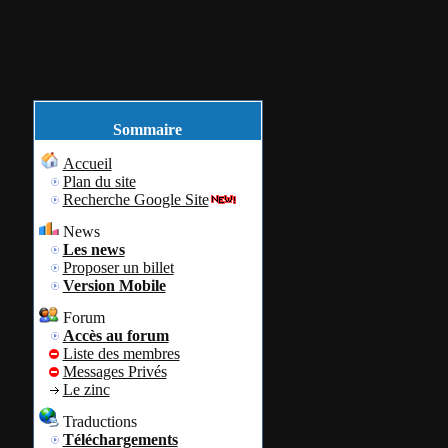
Accueil
Plan du site
Identification
juin
01
2011
Sommaire
Accueil
HDClone 4.0.4
Plan du site
Recherche Google Site
News
Par
Colok
Colok
Les news
Proposer un billet
Traduction fra
Version Mobile
Philippe
pour l
Forum
Accès au forum
Liste des membres
Messages Privés
"HDClone 4.0.
Le zinc
contenu d'un di
Traductions
autre disque dur 
Téléchargements