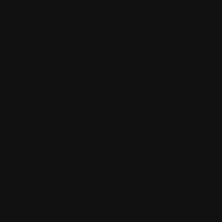
Commentaires
Aucun comment
Sommet de pag
Les commentaires
autorisés à nos u
seulement.
Créez votre com
cliquant sur ce l
Fil des comment
Accueil
•
Pla
Tous les logos et marques 
Certains blocs et modul