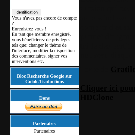
version qui peut
sous windows xp
Vous n'avez pas encore de compte
?
comprend aussi 
Enregistrez vous !
En tant que membre enregistré,
permet d'augmen
vous bénéficierez de privilèges
taille des partit
tels que: changer le thème de
l'interface, modifier la disposition
nouveau disque 
des commentaires, signer vos
interventions etc.
Texte de
Gratil
Bloc Recherche Google sur
Colok-Traductions
Cliquer ici pou
HDClone
Dons
Partenaires
Partenaires