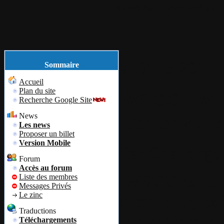
Accueil
Plan du site
Identification
août
15
2011
Sommaire
Accueil
Plan du site
WSCC - Win
Recherche Google Site
Center 2.0.3
News
Les news
Proposer un billet
Version Mobile
Par
Challenge
Forum
Accès au forum
WSCC est un 
Liste des membres
Messages Privés
Le zinc
d'afficher, ex
Traductions
programmes 
Téléchargements