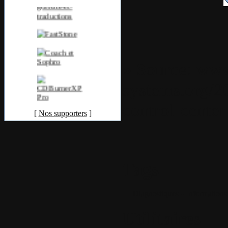
» Source:
www
systems.org/
control-cente
[
Nos supporters
]
Tags
Diagnostiques---Informations
Utilitaires