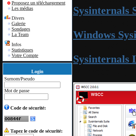
Proposez un téléchargement
Sysinternals S
Les médias
Divers
interface, vou
Galerie
Sondages
Windows Sysi
La Team
Sinon, WSCC p
Infos
Statistiques
Votre Compte
Sysinternals 
Microsoft. )
Login
Surnom/Pseudo
Mot de passe
Code de sécurité:
Tapez le code de sécurité: