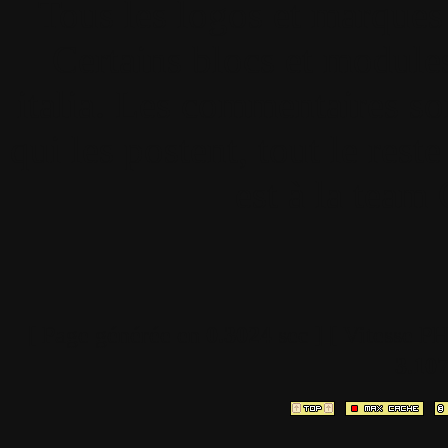
Tous les logos et marques 
Certains blocs et modul
italia. Les commentaires so
qui les postent, tout le re
est à la team
[ Page générée en
0.3024
sec ]
[ Vitesse P
3.10