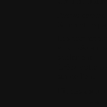
Commentaire
Aucun commen
Sommet de pa
Les commentair
autorisés à nos
seulement.
Créez votre c
sur ce lien
.
Fil des comme
Accueil
•
Pla