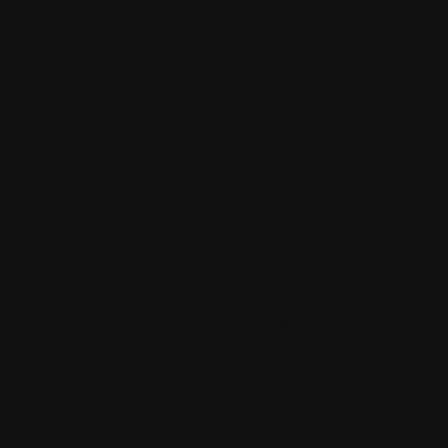
4.
Le lundi 03 o
Colok
Au plaisir !
5.
Le vendredi 0
par
arta01
Bonjour tous
Merci bien ;), ce
indispensables.
6.
Le mercredi 1