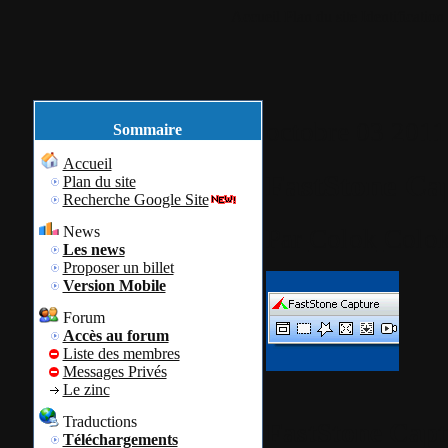
Accueil
Plan du site
Identification
octobre
03
2011
Sommaire
Accueil
FastStone Ca
Plan du site
Recherche Google Site
News
Par
Colok
Colok
Les news
Proposer un billet
Version Mobile
Forum
Accès au forum
Liste des membres
Messages Privés
Le zinc
Traductions
FastStone Capt
Téléchargements