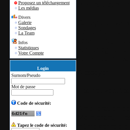
capture d'écran t
Proposez un téléchargement
Les médias
Divers
Ce logiciel vous
Galerie
Sondages
élément d'une fe
La Team
déroulante, une 
Infos
permet également
Statistiques
Votre Compte
de tout ce qui se
Login
A essayer...
Surnom/Pseudo
Mot de passe
Les nouveautés 
Code de sécurité:
Amélioration de 
Maintenant, il e
même genre d'bje
Tapez le code de sécurité: