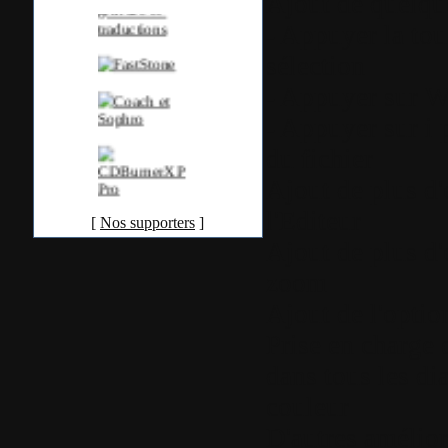
Ajout de quelque
- Appuyer la to
sélection
- Appuyer sur W 
- Appuyer sur i 
du fichier
Ajout de plus d'
l'Editeur
[
Nos supporters
]
Ajout de plus d'
zoom
Ajout de l'optio
Prise en charge 
dans tous les di
couleur
D'autres amélior