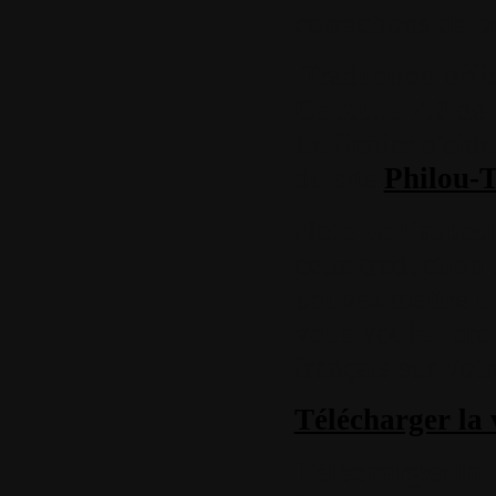
corrections de b
Traduction offi
Capture 7.0
de
Le fichier d'aide
du site
Philou-T
Note de l'auteu
cette traduction
pouvez mettre un 
vous voulez prop
français sur vot
Télécharger la 
Télécharger la 