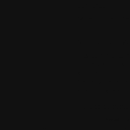
par
farcel
Merci pour la tr
Sommet de pag
Les commentaires
autorisés à nos u
seulement.
Créez votre com
cliquant sur ce l
Fil des comment
Accueil
•
Pla
Tous les logos et marques 