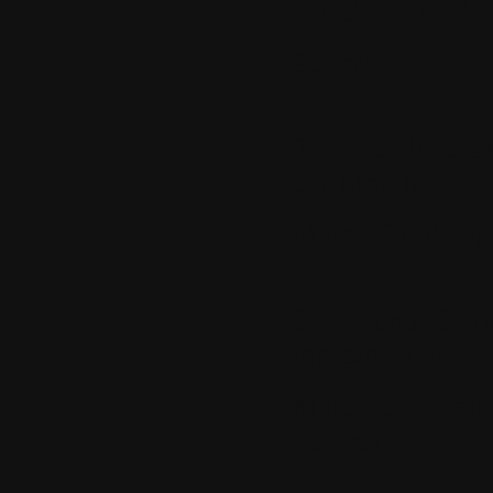
par
GravuTrad
Super!
2.
Le jeudi 29 s
par
Matula
Merci Colok ;-)
3.
Le lundi 03 o
lepicadurien
Merci Colok ains
l'auteur