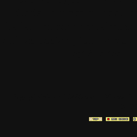
Certains blocs et modul
italia. Les commentaires so
qui les postent, tout le re
est à la team
[ Page générée en
0.3483
sec ]
[ Vitesse P
3.10