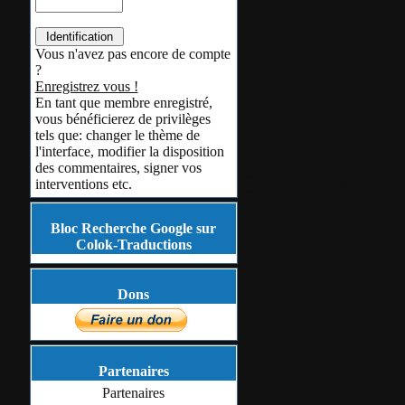
resélectionner l'
- Ctrl + S de ra
Vous n'avez pas encore de compte
- Ctrl + molett
?
Enregistrez vous !
Zoom jusqu'à 
En tant que membre enregistré,
vous bénéficierez de privilèges
Amélioration de
tels que: changer le thème de
partir du scanne
l'interface, modifier la disposition
des commentaires, signer vos
Combinaison des
interventions etc.
couleurs en un s
Bloc Recherche Google sur
complet: "Ajust
Colok-Traductions
Ajout de plus d'
l'huile et de cro
Dons
Ajout de la liste
avoir un accès r
Partenaires
récemment utili
Partenaires