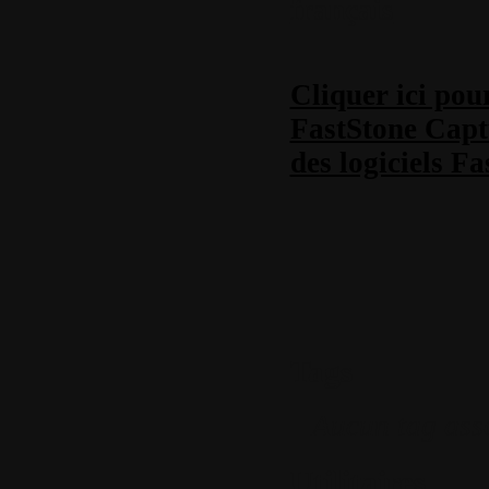
français
Cliquer ici pou
FastStone Capt
des logiciels F
Tags
Aucun tag ass
Utilitaires