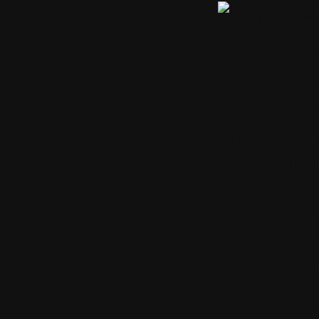
Commentaires
Aucun comment
Sommet de pag
Les commentaires
autorisés à nos u
seulement.
Créez votre com
cliquant sur ce l
Fil des comment
Accueil
•
Pla