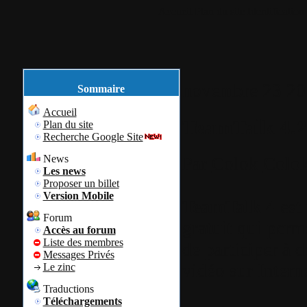
Accueil
Plan du site
Identification
novembre
23
20
Sommaire
Accueil
TeamTalk 4.2
Plan du site
Recherche Google Site
News
Par
Colok
Colok
Les news
Proposer un billet
Version Mobile
TeamTalk 4
est
Forum
gratuit qui perme
Accès au forum
Liste des membres
de participer à 
Messages Privés
vidéo sur Interne
Le zinc
Traductions
Téléchargements