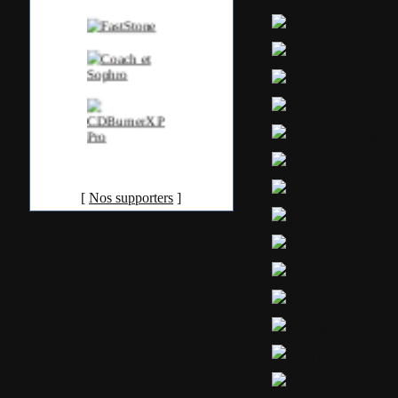
[
Nos supporters
]