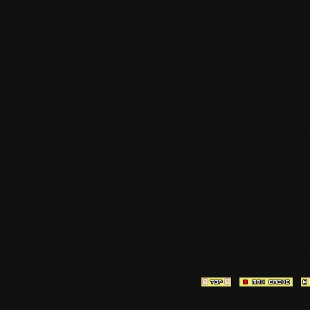
Tous les logos et marques 
Certains blocs et modul
italia. Les commentaires so
qui les postent, tout le re
est à la team
[ Page générée en
0.3116
sec ]
[ Vitesse P
3.10