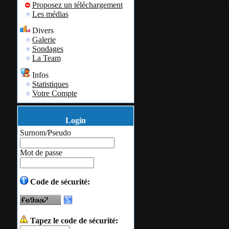
Ceci est la trad
Proposez un téléchargement
Les médias
de
TeamTalk 4.
Divers
Galerie
Sondages
Cliquer ici pou
La Team
4.2 pour Wind
Infos
Statistiques
Votre Compte
Cliquer ici pou
4.2 pour Mac
Login
Surnom/Pseudo
Cliquer ici pou
Mot de passe
4.2 pour Linu
Code de sécurité:
Cliquer ici pou
PHP Admin
Tapez le code de sécurité: