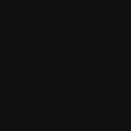
transparent s
Available on 
are searching 
using a obviou
ideas. Choose 
includes a su
subheads to be
tips. Families
message. Make
quantities so 