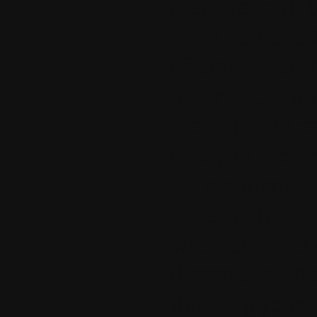
areas (avoid, f
from composit
of action can 
ignore. Oahu i
well-structure
essay or disse
article theme,
construction, 
with terrific 
dissertation d
thinking jointl