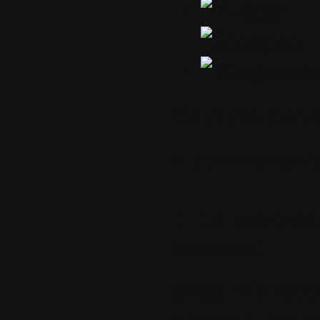
Commentair
4 commentair
1.
Le mercredi
babacool
avast m'a rec