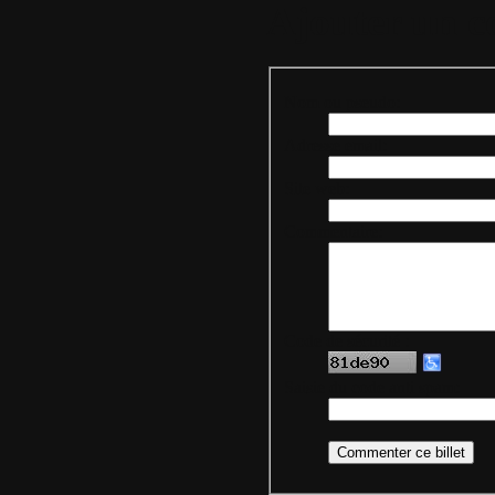
Ajouter un 
Nom ou pseudo:
Adresse email:
Site web:
Commentaire:
Code de sécurité :
Saisie du code anti spam: