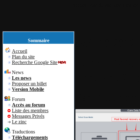
Accueil
Plan du site
Identification
avril
10
2012
Sommaire
Accueil
Plan du site
ICare Data 
Recherche Google Site
News
pendant 2 j
Les news
Proposer un billet
Version Mobile
Par
Thebloom
Forum
Accès au forum
Liste des membres
Messages Privés
Le zinc
Traductions
Téléchargements