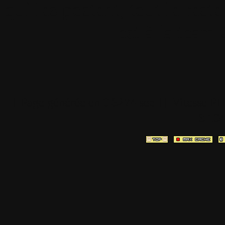
qui les postent, tout le re
est à la team
[ Page générée en
0.3274
sec ]
[ Vitesse P
3.10