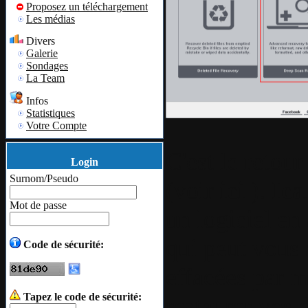
Proposez un téléchargement
Les médias
Divers
Galerie
Sondages
La Team
Infos
Statistiques
Votre Compte
C'est le retou
Login
Surnom/Pseudo
(voir
ici
).
Ica
Mot de passe
un logiciel en
qui peut vous 
Code de sécurité:
effacées par m
Tapez le code de sécurité:
restaurer vos