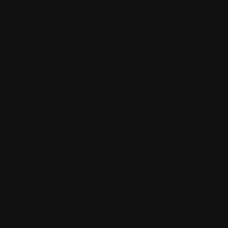
URL du rétro
traductions.
op=retrolie
Aucun rétroli
Fil des comme
Accueil
•
Pla
Tous les logos et marques 
Certains blocs et modul
italia. Les commentaires so