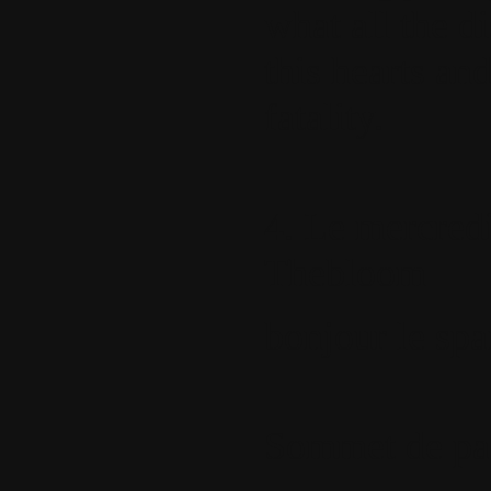
what all the d
this hearts a
fatality.
4.
Le mercredi
Thebloom
bonjour le sp
Sommet de pa