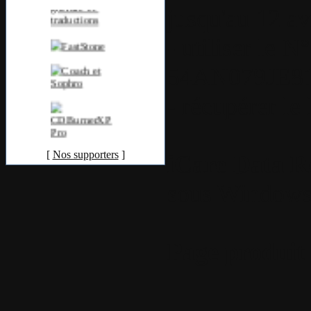
jusqu'au 12 avri
- utiliser le N
54AN079JE
- récupérer le 
[
Nos supporters
]
iCare Data R
sous Windows 
Page produit 