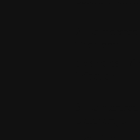
potentielleme
2.
Le mercredi
Thebloom
bizarre car Vi
infection
3.
Le mercredi
pletcherqjb
two. Sum it up