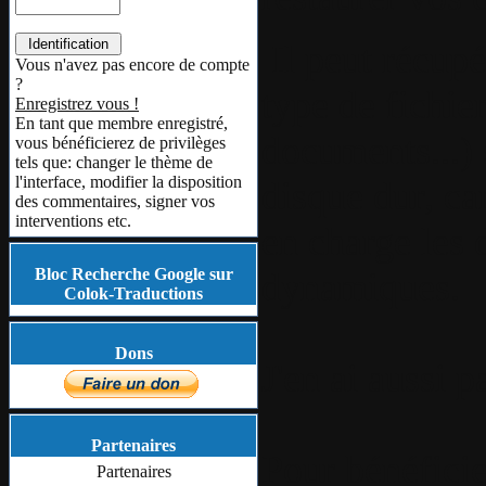
Il peut récupé
Vous n'avez pas encore de compte
?
type de fichie
Enregistrez vous !
En tant que membre enregistré,
documents...) 
vous bénéficierez de privilèges
tels que: changer le thème de
l'interface, modifier la disposition
disque dur, c
des commentaires, signer vos
interventions etc.
en charge les 
Bloc Recherche Google sur
dynamiques.
Colok-Traductions
Dons
J'en ai aussi 
Partenaires
Pour bénéfici
Partenaires