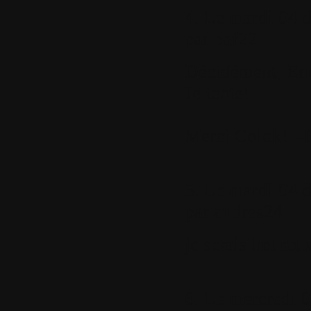
4.
Le mardi 04 d
par
paf22
Décidément, Enco
Je tente!
Merci Colok! =
5.
Le mardi 04 d
par
andres24
je serais heureux
6.
Le mercredi 0