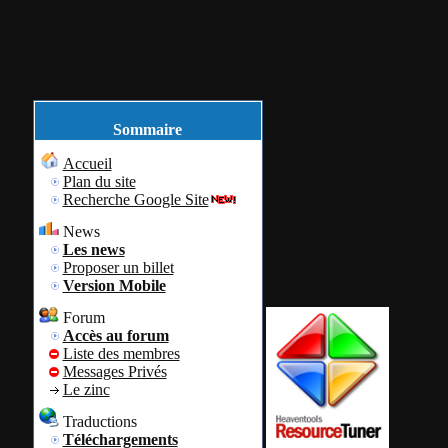
Accueil
Plan du site
Identification
novembre
30
20
Sommaire
Accueil
Anniversaire d
Plan du site
Recherche Google Site
Resource Tune
News
Les news
Proposer un billet
Par
Colok
Colok
Version Mobile
Forum
Accès au forum
Liste des membres
Messages Privés
Le zinc
Traductions
Téléchargements