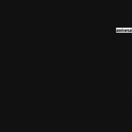
dont les mem
commentaire à
m'auront env
adresse
validées
Note import
18 emails si
aux 18 logici
Laissez un 
chaque logic
email qui reg
auxquels vous