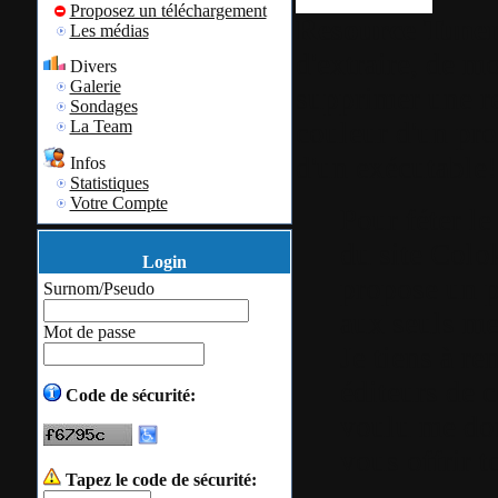
Proposez un téléchargement
Resource Tune
Les médias
d'extraire, de mo
Divers
Galerie
supprimer une r
Sondages
couleur d'un pr
La Team
d'un exécutable!
Infos
Statistiques
Votre Compte
Pour féter l
du site Colo
Login
propose un p
Surnom/Pseudo
aux seuls me
Mot de passe
Je tiens à re
éditeurs de c
Code de sécurité:
voulu me don
vous offrir t
Tapez le code de sécurité: