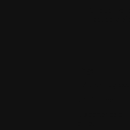
Cliquer ici 
Pseudo a bie
Tags
Aucun tag ass
Utilitaires
Exporter ce bil
billet