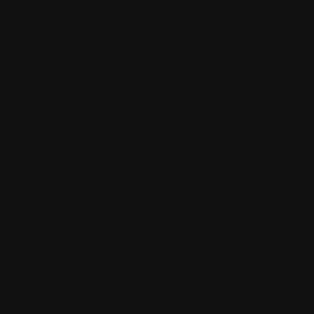
Est-ce que ce log
savoir quelles s
nécessaires (dans
application *.ex
?
C’est un problèm
résoudre …
Sommet de pag
Les commentaires
autorisés à nos u
seulement.
Créez votre com