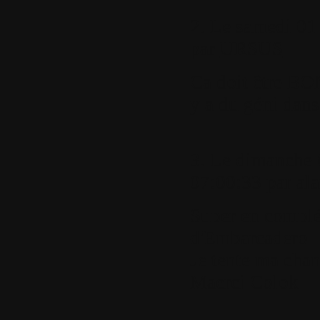
2.
Le samedi 01 
par
URSUS
Ca doit être BO
y a du géni dans 
3.
Le dimanche 
07:00:33 par
al
Super en compl
d'Embarcadero
Je tente ma cha
Maerci Colok