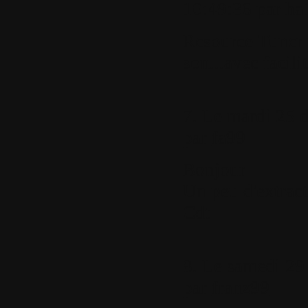
10:49:36 par
ha
Resource Tuner 
son...avec facili
7.
Le mardi 25 d
par
fa99
Bonjour
Un peu d'extract
Cdt
8.
Le samedi 29 
par
franz99