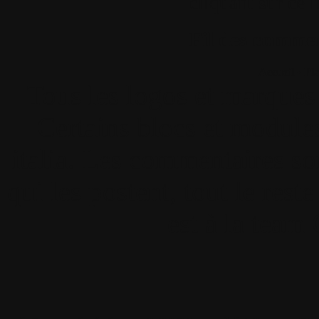
cliquant sur ce l
Fil des comment
Accueil
•
Pla
Tous les logos et marques 
Certains blocs et modul
italia. Les commentaires so
qui les postent, tout le re
est à la team