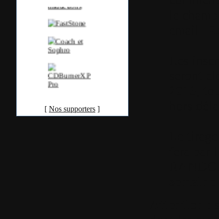
le champ
email
Re
Les inscr
seront cl
2013
,
tou
hors déla
[
Nos supporters
]
Le tirage
fera par 
RANDOM
semaine 
Attention
: s