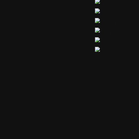
Commentaires
8 commentaires
1.
Le samedi 01 
par
GravuTrad
A tenter! Et hop