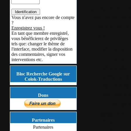
Si vous voule
concours et 
Vous n'avez pas encore de compte
?
licence de
R
Enregistrez vous !
En tant que membre enregistré,
euros)
:
vous bénéficierez de privilèges
tels que: changer le thème de
Vous de
l'interface, modifier la disposition
des commentaires, signer vos
commenta
interventions etc.
Vous de
Bloc Recherche Google sur
à cette a
Colok-Traductions
en indiqu
pouvoir v
Dons
faites pa
gagnants)
doit corr
Partenaires
Partenaires
commenta