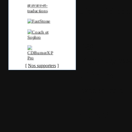
Cliquer ici pour 
Tags
Aucun tag asso
[
Nos supporters
]
Utilitaires
Exporter ce bill
billet
Publicité