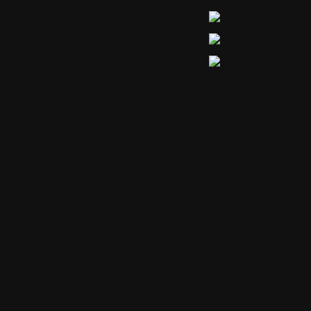
Commentaires
Aucun commenta
Sommet de page
Les commentaires 
autorisés à nos u
seulement.
Créez votre com
cliquant sur ce l