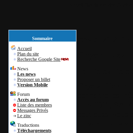
Accueil
Plan du site
Identification
janvier
21
2013
Sommaire
Accueil
CrystalDiskIn
Plan du site
Recherche Google Site
News
Par
Colok
Colok
Les news
Proposer un billet
CrystalDiskInf
Version Mobile
connaitre les in
Forum
Accès au forum
durs IDE , SATA 
Liste des membres
Messages Privés
peut aussi vous 
Le zinc
suivant les para
Traductions
Téléchargements