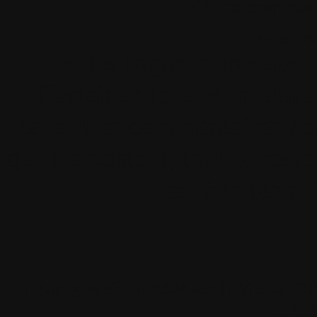
Fil des comment
Accueil
•
Pla
Tous les logos et marques 
Certains blocs et modul
italia. Les commentaires so
qui les postent, tout le re
est à la team
[ Page générée en
0.324
sec ]
[ Vitesse PH
3.09