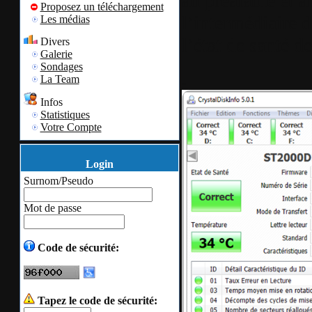
au préalable et a
Proposez un téléchargement
l’intermédiaire
Les médias
l’état de santé d
Divers
Galerie
Sondages
.
La Team
Infos
Statistiques
Votre Compte
Login
Surnom/Pseudo
Mot de passe
Code de sécurité:
Tapez le code de sécurité: