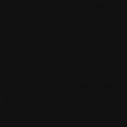
seulement.
Créez votre com
cliquant sur ce l
Fil des comment
Accueil
•
Pla
Tous les logos et marques 
Certains blocs et modul
italia. Les commentaires so
qui les postent, tout le re
est à la team