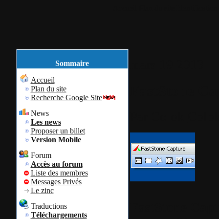
Accueil
Plan du site
Identification
mars
19
2013
Sommaire
Accueil
FastStone Cap
Plan du site
Recherche Google Site
News
Par
Colok
Colok
Les news
Proposer un billet
Version Mobile
Forum
Accès au forum
Liste des membres
Messages Privés
Le zinc
FastStone Capt
Traductions
Téléchargements