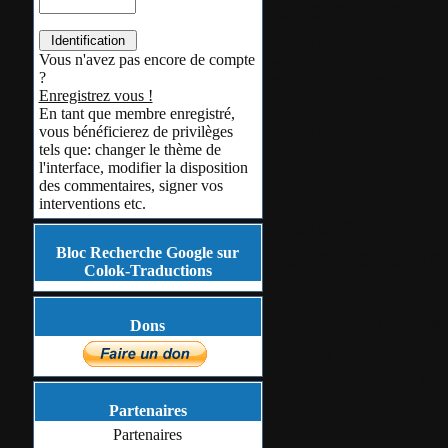
téléchargement
en
Français
Vous n'avez pas encore de compte
Cliquer ici pou
?
téléchargement
Enregistrez vous !
En tant que membre enregistré,
en Français (ve
vous bénéficierez de privilèges
tels que: changer le thème de
l'interface, modifier la disposition
des commentaires, signer vos
Cliquer ici pou
interventions etc.
FastStone Capt
des logiciels F
Bloc Recherche Google sur
Colok-Traductions
Note
:
je vous rap
Dons
copier ce texte
l'autorisation !
Partenaires
Partenaires