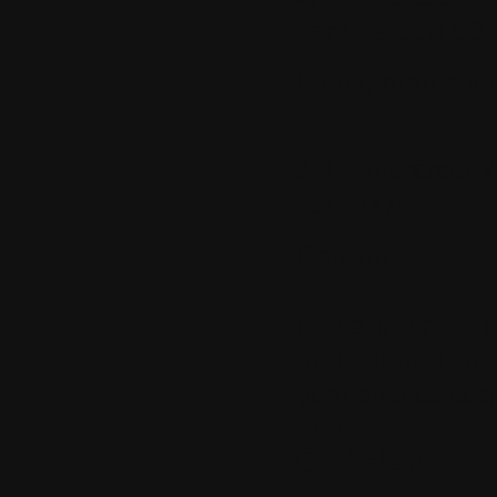
par
Lustucru80
Merci, mon che
3.
Le mercredi 2
par
fox76
Bonsoir
Merci pour cet e
traduction d'un l
permanence et qu
jour.
Cordialement