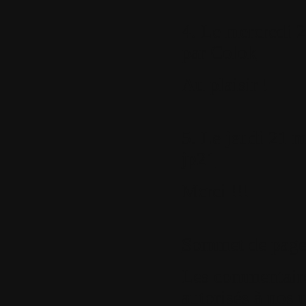
4.
Le mercredi 2
par
Colok
Au plaisir !
5.
Le jeudi 21 m
jp21
Merci !!!
Sommet de pag
Les commentaires
autorisés à nos u