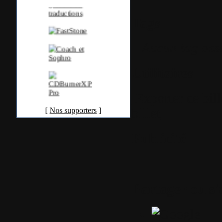
Tags
Aucun tag ass
Utilitaires
Exporter ce bil
billet
[
Nos supporters
]
Publicité
Partager ou s