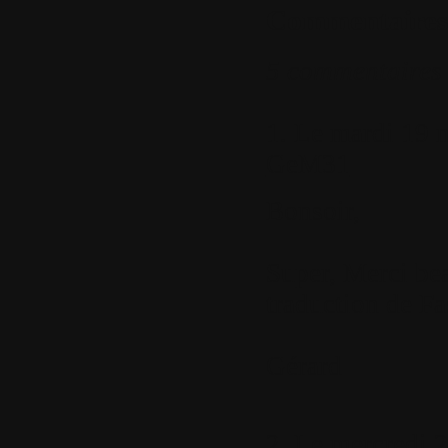
Commentaires
5 commentaires
1.
Le mardi 19 m
GeM31
Bonsoir,
Super, Merci be
traduction de Fa
Gérard
2.
Le mercredi 2