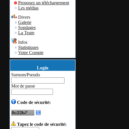
capture d'écran t
Proposez un téléchargement
Les médias
Divers
Ce logiciel vous
Galerie
élément d'une fe
Sondages
La Team
déroulante, une 
Infos
permet également
Statistiques
Votre Compte
de tout ce qui se
J'ai entièrement 
Login
française de l'in
Surnom/Pseudo
d'aide qui était 
Mot de passe
Philippe
du site
Code de sécurité:
A essayer...
Cliquer ici pou
Tapez le code de sécurité: