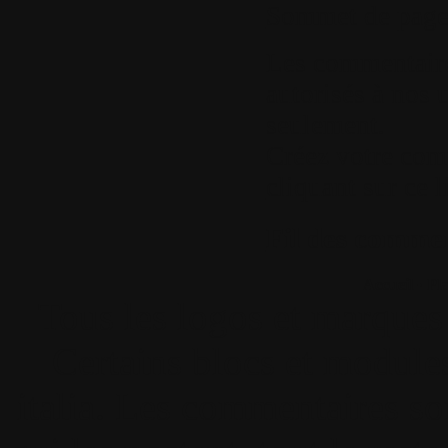
Sommet de pag
Les commentaires
autorisés à nos u
seulement.
Créez votre com
cliquant sur ce l
Fil des comment
Accueil
•
Pla
Tous les logos et marques 
Certains blocs et modul
italia. Les commentaires so