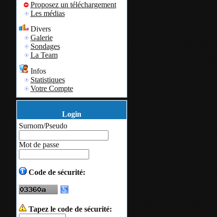
Proposez un téléchargement
Une gamme de di
Les médias
vous permet de 
Divers
Galerie
souhaitez conser
Sondages
La Team
souhaitez partag
de confort.
Infos
Statistiques
Votre Compte
Capacité de s
Login
Surnom/Pseudo
gamme et aux
Mot de passe
Quelle est la me
pour tous les pa
Code de sécurité:
C'est pour répon
Nikon a lancé
Tapez le code de sécurité: