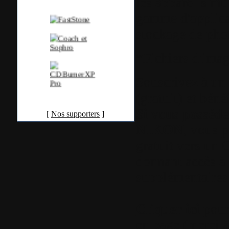
les appareils mu
gamme d'applica
stockage de pho
*Fichiers d'i
Souscrivez à un
(gratuit) et béné
Si vous posséde
[
Nos supporters
]
NIKON
, vous 
gratuit vers 
donnant accès à 
supplémentaires
Cliquer ici
pour
en page (merci 