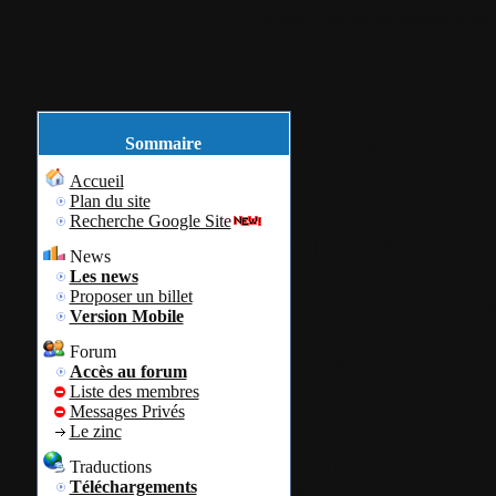
Accueil
Plan du site
Identification
juin
24
2013
Sommaire
Accueil
Espace de sto
Plan du site
Recherche Google Site
photos...
News
Les news
Proposer un billet
Par
Colok
Colok
Version Mobile
Aligner, compare
Forum
Accès au forum
Liste des membres
Messages Privés
NIKON IMAG
Le zinc
respectant vos s
Traductions
situations de ma
Téléchargements