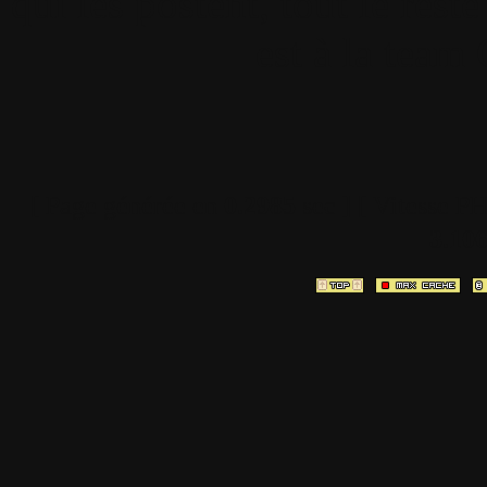
qui les postent, tout le re
est à la team
[ Page générée en
0.2985
sec ]
[ Vitesse P
3.10