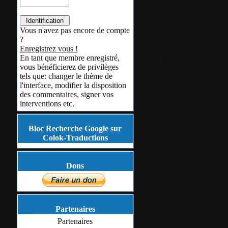
, un nouveau ser
nuages, qui offr
haut de gamme e
Vous n'avez pas encore de compte
?
Enregistrez vous !
« NIKON IMAGE
En tant que membre enregistré,
vous bénéficierez de privilèges
d'enregsitrer vo
tels que: changer le thème de
vidéos en conser
l'interface, modifier la disposition
des commentaires, signer vos
et d'organiser e
interventions etc.
sans modifier la
Bloc Recherche Google sur
vos photos. Le s
Colok-Traductions
formats de donn
NRW*. Les donn
Dons
peuvent être aff
au format orig
Partenaires
SPACE » est con
Partenaires