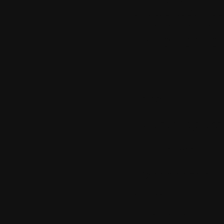
photos et son pa
Cliquer ici po
IMAGE SPAC
Tags
Aucun tag ass
Utilitaires
Exporter ce bil
billet
Publicité