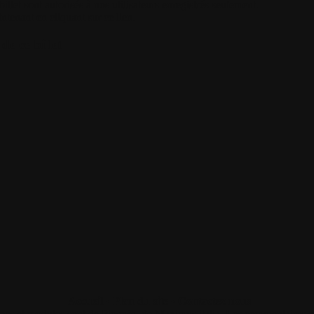
illet sont autorisés à nos utilisateurs enregistrés seulement.
intenant
en cliquant sur ce lien
.
de ce billet
Accueil
•
Plan du site
•
Contactez nous
locs et modules sont de Piermin, de Maximus italia. Les commentaires sont