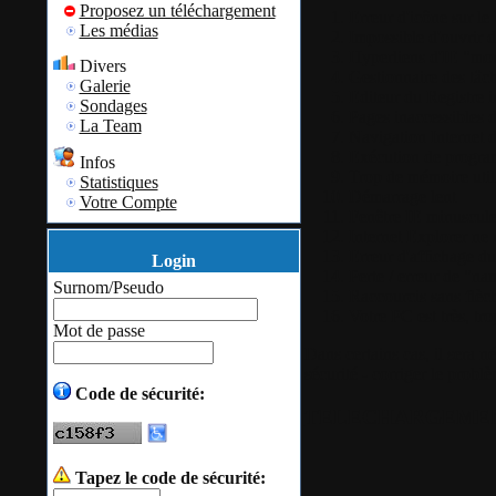
Proposez un téléchargement
Erreur d'icône sur le
Les médias
Impossible d'ouvrir d
Hyperliens d'IE "mor
Divers
Gestionnaire des tâch
Galerie
Editeur du Registre i
Sondages
Pages inaccessibles d
La Team
Navigation Internet 
Exécution de progra
Infos
Trop de mémoire util
Statistiques
Démarrage lent
Votre Compte
Fenêtre IE minuscul
Internet Explorer ne
Erreur d'affichage du 
Login
Perte / erreur de "na
Surnom/Pseudo
Raccourcis sans flèc
Votre PC est très, tro
Mot de passe
Dans certains cas, il sera n
sécurité - corriger le probl
Code de sécurité:
TELECHARGEMENT de
Tapez le code de sécurité: