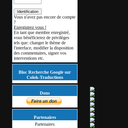
Tags
Vous n'avez pas encore de compte
?
problème
aide
performa
Enregistrez vous !
En tant que membre enregistré,
Utilitaires
vous bénéficierez de privilèges
tels que: changer le thème de
Exporter ce billet en PDF
l'interface, modifier la disposition
des commentaires, signer vos
Publicité
interventions etc.
Bloc Recherche Google sur
Colok-Traductions
Partager ou s'abonn
Dons
Partenaires
Partenaires