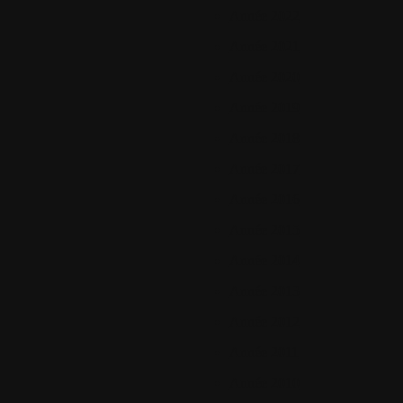
Année 2022
Année 2021
Année 2020
Année 2019
Année 2018
Année 2017
Année 2016
Année 2015
Année 2014
Année 2013
Année 2012
Année 2011
Année 2010