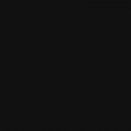
Les commentaires liés à ce b
Créez votre compte dès ma
Fil des commentaires 
Tous les logos et marques sont des Propriétés respectives. Certains b