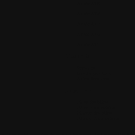
Année 2009
Année 2008
Année 2007
Année 2006
Année 2005
Sites amis
freewares-
tutos.blogspot.com
Autres liens amis
S'abonner
Fil rss des billets
Fil rss commentaires
Fil atom des billets
Fil atom commentaires
 la propriété respective de ceux qui les postent, tout le reste Colok-