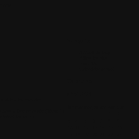
ments
Navigation
Accueil du blog
Billets les plus
consultés
Calendrier annuel
Calendrier
» Août 2026
s aide à les résoudre
lun
mar
mer
jeu
ven
sam
dim
 dans la liste proposée (flèche 1),
1
2
 de WiseCleaner.com.
3
4
5
6
7
8
9
10
11
12
13
14
15
16
17
18
19
20
21
22
23