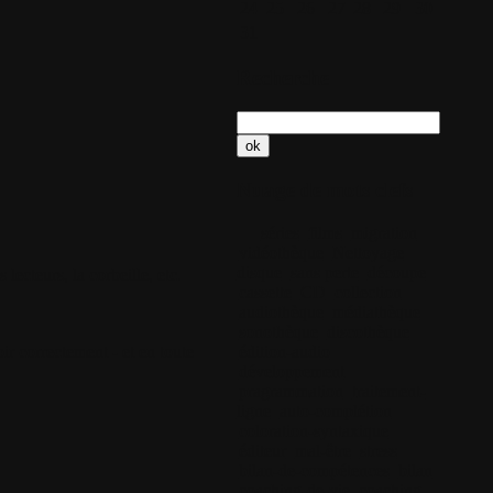
24
25
26
27
28
29
30
31
Recherche
Nuage de mots clefs
séries
films
migration
vidéothèque
Nettoyage
disque
sans perte
découpe
ecteurs, la corbeille, etc.
cassette
CD
collection
audiothèque
médiathèque
sonothèque
discothèque
édition-audio
oir correctement - et en toute
développement
pragrammation
traitement-
ligne
auto-complétion
coloration-syntaxique
éditeur
mal-être
stress
bilan-de-compétences
bilan
coaching-de-vie
coaching