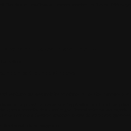
il
Plan du site
Identification
Devenez membre
Les forums
Télécharge
la version 1.35 est disponible !!!
Traductions
rreur de mise à jour de Windows
iciel intelligent qui rassemble les problèmes PC les plus communs et vou
résolu par la procédure prévue dans l'application ou s'il n'est pas présent
che 2) vous permettra de soumettre gratuitement votre cas aux experts
) vous permettera d'assurer facilement le suivi de votre (vos) questions.
 directement pris en charge sont :