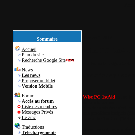
Accue
février
01
2014
Sommaire
Wise PC 1stAid : 
Accueil
Plan du site
Recherche Google Site
Par
Pierre le Lidgeu
Colok 
News
Une aide de plus : e
Les news
Proposer un billet
Version Mobile
Forum
Wise PC 1stAid
est un log
Accès au forum
automatiquement.
Liste des membres
Si votre problème n'est pas 
Messages Privés
une procédure intégrée (flè
Le zinc
Une autre fonction (flèche 3
Traductions
Actuellement, les problèmes
Téléchargements