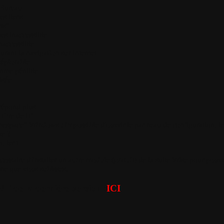
 Bureau
es liens
ts"
es inaccessible
naccessible
urant la navigation sur Internet
déplorable
mme pénible
isée
e
 répond plus
titre de IE
mespace" Windows : impossible d'ouvrir le panneau de configuration, les l
he ?
p, lent
écessaire d'installer un autre module (gratuit) de la suite Wise pour pouv
ème que vous subissez.
 la dernière version
:
ICI