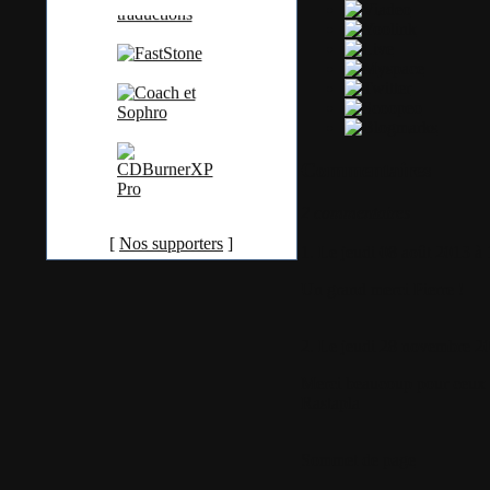
Commentaires
2 commentaires
[
Nos supporters
]
1.
Le jeudi 08 août 2013 à 
Un grand merci Pierre !
2.
Le jeudi 28 novembre 20
Merci beaucoup pour ceux qu
Rastapla
Sommet de page