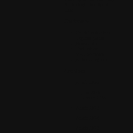
Sophrologie
intelligent
texte
Catégories
Colok Traductions
Logiciel gratuit
Nouveautés
Traductions
VSO Software
Autres catégories
Archives
Année 2026
Juin 2026
Janvier 2026
Année 2025
Année 2024
Année 2023