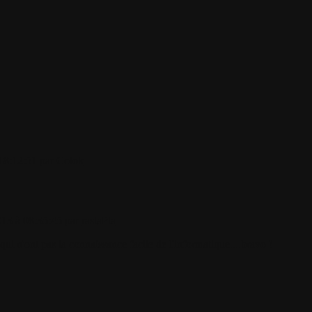
18:12:51 par
Colok
13 à 08:35:45 par
rastaPla
i n'ont pas la connaissance facile de l'informatique....bravo !