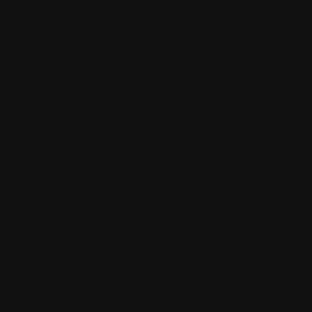
nce
lent
PC
Windows
dépannage
crash
bogue
Imprimer ce billet
er