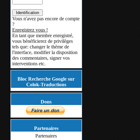
de droite.
Définissez l
Vous n'avez pas encore de compte
(flèche 1), s
?
Enregistrez vous !
désirés en cl
En tant que membre enregistré,
vous bénéficierez de privilèges
!!" respectifs
tels que: changer le thème de
téléchargeme
l'interface, modifier la disposition
des commentaires, signer vos
de télécharg
interventions etc.
L'opération s
Bloc Recherche Google sur
Colok-Traductions
A la fin du 
Dons
inférieurs in
opérations. 
Partenaires
les 20 clips 
Partenaires