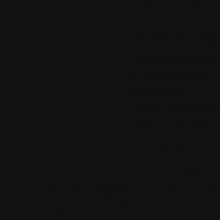
Sommet de pag
Les commentaires
autorisés à nos u
seulement.
Créez votre com
cliquant sur ce l
Fil des comment
Accueil
•
Pla
Tous les logos et marques 
Certains blocs et modul