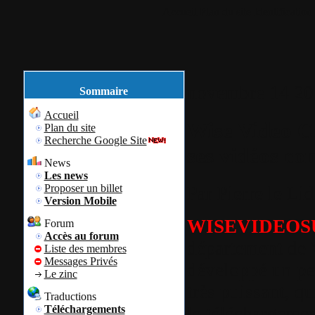
Accueil
Plan du site
Identification
novembre
14
20
Sommaire
Accueil
Wise Video Co
Plan du site
Recherche Google Site
ses vidéos c
News
Les news
Proposer un billet
Par
Pierre le Li
Version Mobile
WISEVIDEOS
Forum
Accès au forum
département de
Liste des membres
Messages Privés
développé un pet
Le zinc
très puissant, q
Traductions
le téléchargemen
Téléchargements