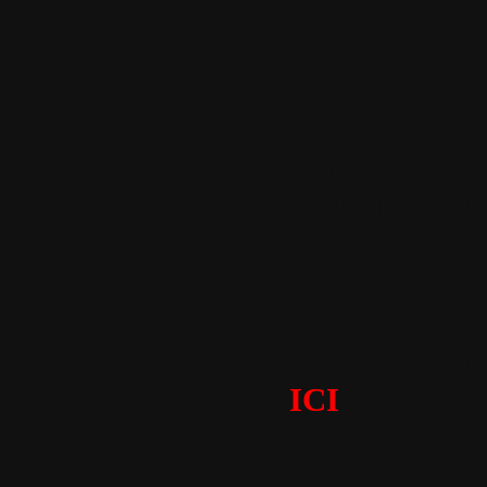
lancer sa con
l'objet d'un 
Très facile, n'es
Cerise sur la g
votre applica
Téléchargemen
ICI