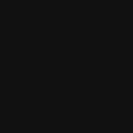
Tags
Aucun tag ass
Utilitaires
Exporter ce bil
billet
Publicité