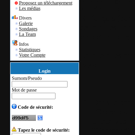
Proposez un téléchargement
sur YouTube.
Les médias
En fançais (par v
Divers
Galerie
cet outil est in
Sondages
La Team
collectionneurs d
Infos
Statistiques
En quelques mot
Votre Compte
passe ...
Login
Surnom/Pseudo
Mot de passe
Dans le pann
Code de sécurité:
"Cherchez u
entrez vos mo
"Chercher" e
Tapez le code de sécurité: