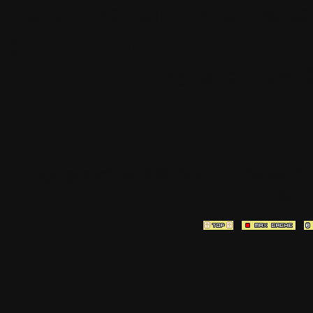
italia. Les commentaires so
qui les postent, tout le re
est à la team
[ Page générée en
0.2973
sec ]
[ Vitesse P
3.11