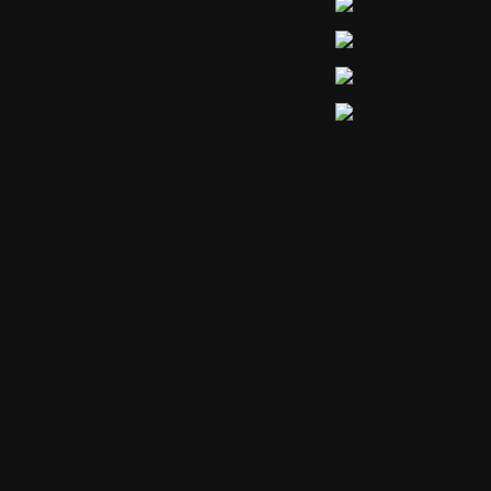
Commentaires
Un commentair
1.
Le lundi 17 n
par
Matula
Bonjour PLL :-)
Merci pour le su
excellent logicie