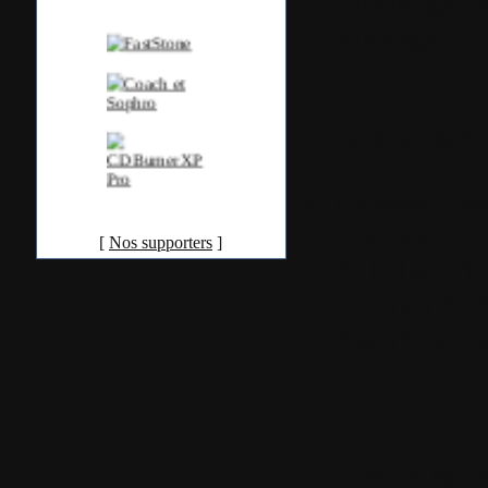
téléchargé d
stockage.
Cliquez sur 
Le menu cont
d'ouvrir (jou
[
Nos supporters
]
de la liste 
(option) du 
d'ouvrir ce de
... et (aussi 