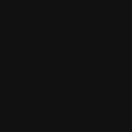
Bon anniversaire
5.
Le samedi 21 
par
URSUS
SALUT COLO
enfin les "religi
DONC
je gange pas
je sollicite
et pour ceux qui
URSUS