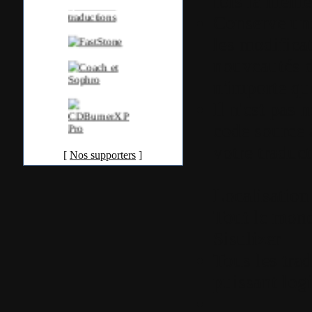
fois la même
Conserve une
les modificat
nouveautés d
n'importe que
Il n'est pas 
code source 
votre traduct
[
Nos supporters
]
Localisation 
Tout le mond
Sisulizer
Tous les trad
puissant logi