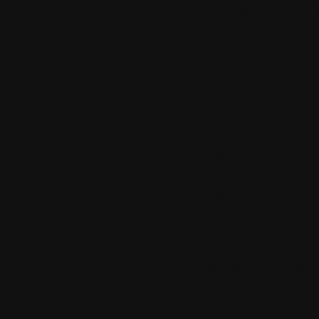
Cliquer ici 
Pseudo a bie
Tags
Aucun tag ass
Utilitaires
Exporter ce bil
billet