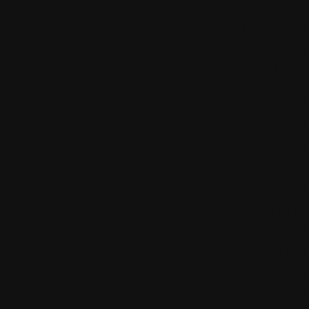
Si vous voule
concours et 
licence de
Si
Vous de
commenta
Vous de
à cette a
en indiqu
pouvoir v
faites pa
gagnants)
doit corr
commenta