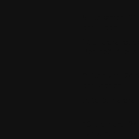
8.
Le samedi 21 
par
Hippo
Et une chance d
Bon noêl à tous
9.
Le mardi 24 d
par
Fabrice
Je tente ma chan
10.
Le mardi 24
par
verter