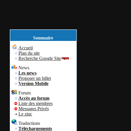
Accueil
Plan du site
Identification
novembre
30
20
Sommaire
Accueil
8ème annivers
Plan du site
Recherche Google Site
de Sisulizer 3
News
Les news
Proposer un billet
Par
Colok
Colok
Version Mobile
Forum
Accès au forum
Un logiciel que 
Liste des membres
Messages Privés
devraient avoir 
Le zinc
Traductions
Sisulizer
est la
Téléchargements