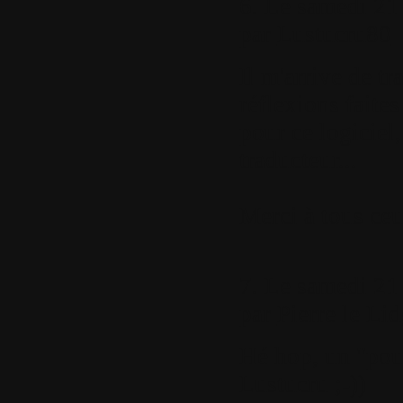
6.
Le samedi 21 
par
Lustucru80
Il m'arrive de tr
réflexions faites
pour ce logiciel,
traducteur...
Merci à tous ceu
7.
Le samedi 21 
par
Pierre le Li
Hé hop, un "pou
Lustucru ;-))