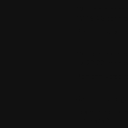
12.
Le dimanche
17:19:26 par
ri
Bon anniversair
13.
Le dimanche
17:20:00 par
ri
Bon anniversair
Sommet de pag
Les commentaires
autorisés à nos u