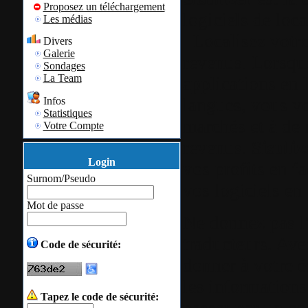
Proposez un téléchargement
logiciels de loca
Les médias
Localisez votre
Divers
Galerie
revenus. Lorsqu
Sondages
La Team
applications en 
langues, vous v
Infos
Statistiques
marchés et à de 
Votre Compte
revenus.
Sisuli
Login
vos profits en fa
Surnom/Pseudo
vos logiciels en
Mot de passe
Ne donnez pas l
traducteurs. Ave
Code de sécurité:
donner à votre é
les informations
Tapez le code de sécurité:
passer par un c