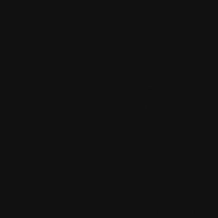
ma chance :)
2.
Le mardi 03 d
par
Carila
Serait superbe c
concours
3.
Le vendredi 1
00:59:08 par
an
Bonjour
je tente ma chan
bien cordialeme