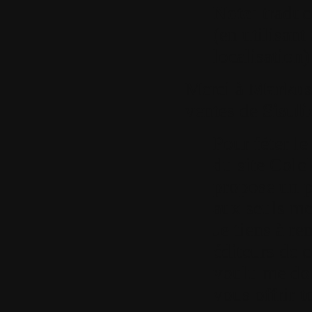
Note:
traduc
(en utilisant
localisation)
Merci à
Markus 
ventes de
Sisuli
Pour féter l
du site Colo
propose un p
aux seuls me
Je tiens à re
éditeurs de c
voulu me don
vous offrir t