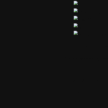
Commentaires
13 commentaire
1.
Le dimanche 
17:41:41 par
Fi
Hello!
Je dévelope en C
faire ganger pas