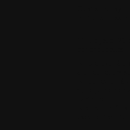
C'est super symp
participe aussi a
11.
Le jeudi 26 
par
choupettes
Eh bien,voilà un
a un concours su
Eh oui celui là 
donc je me dépla
participe.
Encore une fois 
excellent contenu