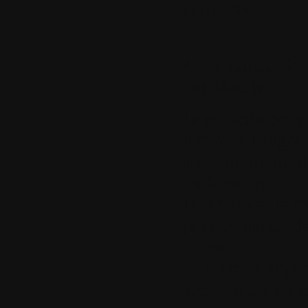
andres24
4.
Le samedi 21 
par
Matula
Je m'incris pour 
Pierre le Lidgeu 
ils le méritent p
traducteurs.
Donc si j'ai la 
je te demande de
Pierre.
Si Pierre a déjà 
etc... , mais un 