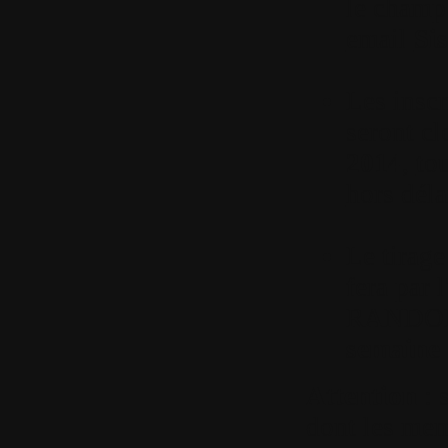
le champ
email
Sis
Les inscr
seront cl
2014
,
tou
hors déla
Le tirage
fera par 
RANDOM
semaine 
Attention
: s
dont les mem