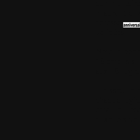
commentaire à
m'auront env
adresse
validées
Note import
18 emails si
aux 18 logici
Laissez un 
chaque logic
email qui reg
auxquels vous