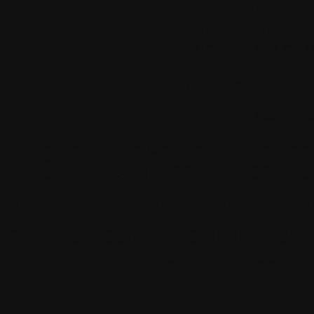
seulement.
Créez votre com
cliquant sur ce l
Fil des comment
Accueil
•
Pla
Tous les logos et marques 
Certains blocs et modul
italia. Les commentaires so
qui les postent, tout le re
est à la team