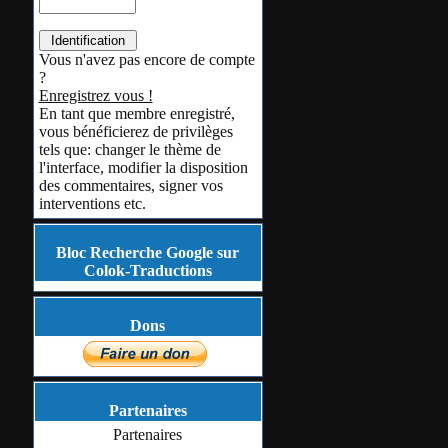
compliqué et san
votre code sourc
Vous n'avez pas encore de compte
?
Enregistrez vous !
Un aperçu su
En tant que membre enregistré,
vous bénéficierez de privilèges
logiciels av
tels que: changer le thème de
Outil de dé
l'interface, modifier la disposition
des commentaires, signer vos
pour localise
interventions etc.
langages de 
Bloc Recherche Google sur
données, sys
Colok-Traductions
Edition vis
les traductio
Dons
utilisation
Garde en mém
Partenaires
traductions.
Partenaires