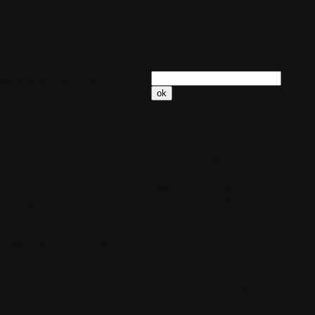
24
25
26
27
28
29
30
31
Recherche
urs ouvert aux seuls
sibilité de vous offrir
or FAT
(82.11 euros)
:
Nuage de mots clefs
séries
films
migration
ant votre email (pour
vidéothèque
Nettoyage
i doit correspondre avec
disque
sans perte
découpe
ck for FAT
.
cassette
CD
collection
audiothèque
médiathèque
s hors délai seront
sonothèque
discothèque
édition-audio
développement
la
semaine du 03 Janvier
pragrammation
traitement-
ligne
auto-complétion
coloration-syntaxique
ticle et qui m'auront envoyé
éditeur
mal-être
stress
bilan-de-compétences
bilan
coaching-de-vie
coaching