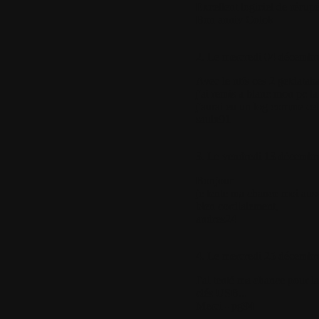
Excellent logiciel de récupé
Bon anniv Colok
2.
Le mercredi 04 décembre
Avec le ntfs ces 2 getdatab
j'ai remis a blanc mon pc l
j'aurai eu un log comme cel
saulx91
3.
Le vendredi 13 décembre
Bonjour
je tente ma chance moi auss
bien cordialement,
andres24
4.
Le mercredi 25 décembre
J'ai tenté ma chance pour l
clés USB...
Merci - pg94