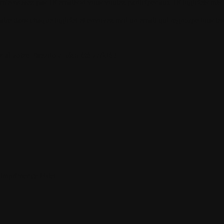
m'envoyez pas 18 emails si vous voulez participer aux 18 logiciels mis 
re dans chaque logiciel et envoyez moi un email qui regroupe tous les
r si votre Pseudo a bien été validé !
Imprimer ce billet