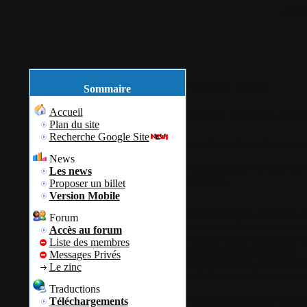
Accue
novembre
30
2013
Sommaire
8ème anniversair
Accueil
Plan du site
Recherche Google Site
Par
Colok
Colok Traductio
News
GetDataBack est plus qu'u
Les news
Système.
Proposer un billet
Version Mobile
GetDataBack
récupérera v
Forum
racine est détruit ou endom
Accès au forum
courant ayant entraîné un cra
Liste des membres
accidentellement effacés,
Messages Privés
GetDataBack
peut récupér
Le zinc
utilisé si toutes les inform
Traductions
Traduction officielle de log
Téléchargements