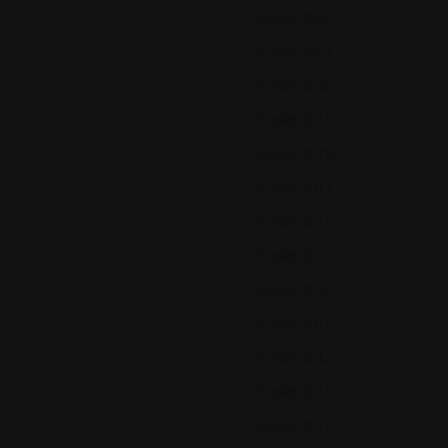
Année 2022
Année 2021
Année 2020
Année 2019
Année 2018
Année 2017
Année 2016
Année 2015
Année 2014
Année 2013
Année 2012
Année 2011
Année 2010