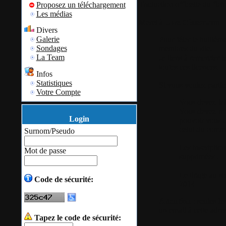
Traduction officelle du fich
Proposez un téléchargement
Les médias
Merci à
Uwe Gissemann
Divers
Galerie
Pour féter le
huitième
Sondages
membres du site.
La Team
Je tiens à remercier l
toutes ces licences.
Infos
Statistiques
Si vous voulez partic
Votre Compte
Vous devez
la
Vous devez
m’
Login
pouvoir vous c
celui du comme
Surnom/Pseudo
Les inscription
Mot de passe
supprimées
.
Le tirage au s
Code de sécurité:
2014
Attention
: seules le
un email à cette adre
Tapez le code de sécurité: