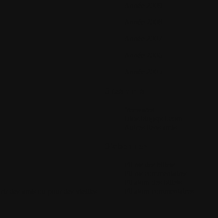
Année 2009
Année 2008
Année 2007
Année 2006
Année 2005
Sites amis
freewares-
tutos.blogspot.com
Autres liens amis
S'abonner
Fil rss des billets
Fil rss commentaires
Fil atom des billets
Fil atom commentaires
ir des amis ou pour des vieilles