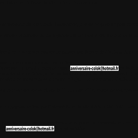
ier d'aide de
Philippe
du site
Philou-Traductions
 anniversaire
du site Colok-Traductions, je vous propose un petit conco
es auteurs et éditeurs de ces logiciels qui ont bien voulu me donner la pos
iper à ce concours et essayer de gagner une licence de
GetDataBack f
isser un commentaire sur cet article
envoyer un email à cette adresse :
en indiqu
ontacter si vous faites partie des heureux gagnants) et votre pseudo (qu
ntaire), en mettant dans le champ "
Objet "
de votre email
GetDataBa
s à ce concours seront closes le
01 Janvier 2014
,
toutes les inscription
ort du gagnant se fera par l'intermédiaire du site RANDOM.ORG dans 
s participations, dont les membres auront posté un commentaire à cet ar
sse
, seront validées