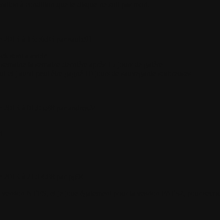
ration à condition que le disque ne soit pas mort.
 2013 à 13:56:03 par
saulx91
ack sont a avoir
a semaine la semaine dernière après 15 jours de galère
ui ci j'aurai peut être gagné 10 jours de sauvegarde scabreuses
 2013 à 01:05:48 par
andres24
i
 2013 à 21:14:08 par
pg94
a version NTFS, et je joue également pour la vesrion FAT32, pour secour