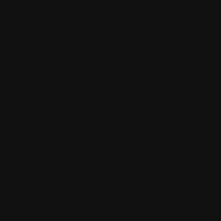
en jeu.
Sophrologie
intelligent
texte
 logiciels auxquels vous
Catégories
Colok Traductions
Logiciel gratuit
Nouveautés
Traductions
VSO Software
Autres catégories
Archives
Année 2026
Juin 2026
Janvier 2026
Année 2025
Année 2024
Année 2023