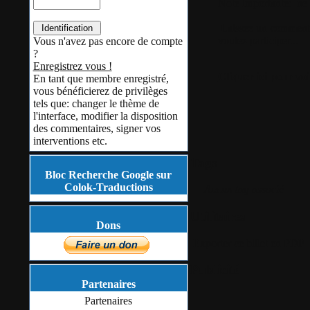
Note importante:
ne 
Laissez un commentai
voulez participer...
Vous n'avez pas encore de compte
?
Enregistrez vous !
Cliquer ici pour voi
En tant que membre enregistré,
vous bénéficierez de privilèges
tels que: changer le thème de
l'interface, modifier la disposition
des commentaires, signer vos
interventions etc.
Tags
Bloc Recherche Google sur
Colok-Traductions
Aucun tag associé
Utilitaires
Dons
Exporter ce billet en PDF
Publicité
Partenaires
Partenaires