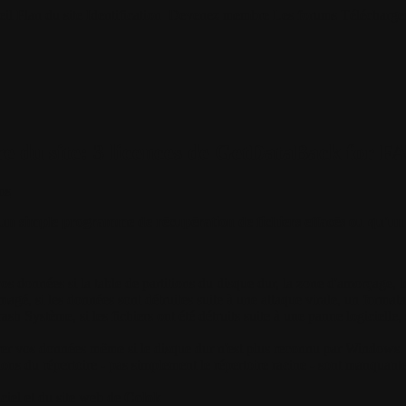
il
Plan du site
Identification
Devenez membre
Les forums
Télécharge
e du site: 3 licences de GetDataBack for FA
ns
n simple programme de récupération de fichiers effacés ou qu'un l
os données si la table de partitions du disque dur, la zone d'amorçage, 
magé, si les données sont détruites suite à une attaque virale, un format
sh Système, si les fichiers ont été détruits suite à une panne logicielle, s
er vos données même si le disque dur n'est plus reconnu par Windows
ations du répertoire - pas simplement le répertoire racine - sont manquante
iciel et du site web de
Colok