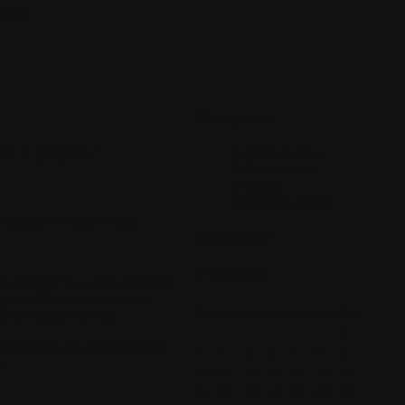
ments
Navigation
T à gagner !
Accueil du blog
Billets les plus
consultés
Calendrier annuel
ogiciel de restauration
Calendrier
» Août 2026
les FAT/MFT ou si le répertoire
age un fdisk, une panne de
lun
mar
mer
jeu
ven
sam
dim
i les fichiers ont été
1
2
. GetDataBack peut même être
3
4
5
6
7
8
9
s.
10
11
12
13
14
15
16
17
18
19
20
21
22
23