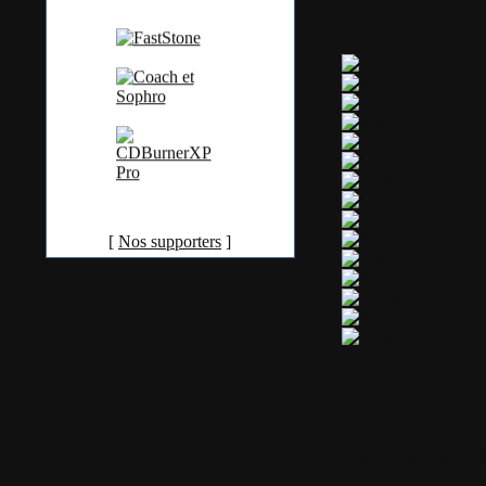
Partager ou s'abonn
[
Nos supporters
]
Commentaires
5 commentaires
1.
Le mardi 03 décembre 2