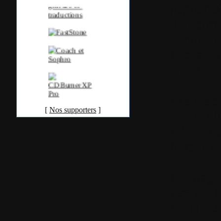
gagnants)
doit corr
commenta
le champ
email
Ed
Les inscr
[
Nos supporters
]
seront cl
2014
,
tou
hors déla
Le tirage
fera par 
RANDOM