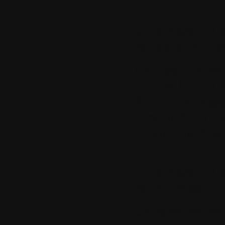
6.
Le mardi 03 d
par
alain_du_la
EditPad Lite est
j'utilise le plus
Si je pouvais ga
version Pro, ce 
Je tente ma cha
7.
Le mardi 03 d
par
Superpat
Un excellent edi