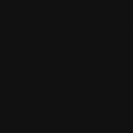
16.
Le mardi 31
par
franz99
Ce traitement de
MS Word actuel 
Windows 8 !
Sommet de pag
Les commentaires
autorisés à nos u
seulement.
Créez votre com
cliquant sur ce l