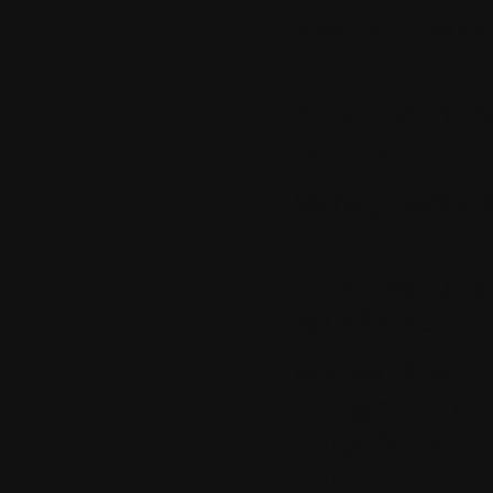
Semble un excell
4.
Le lundi 02 d
par
lube
Merci je particip
5.
Le lundi 02 d
par
SAYRUS
Bonnes fêtes,
ce logiciel il me
non je decone...
concours