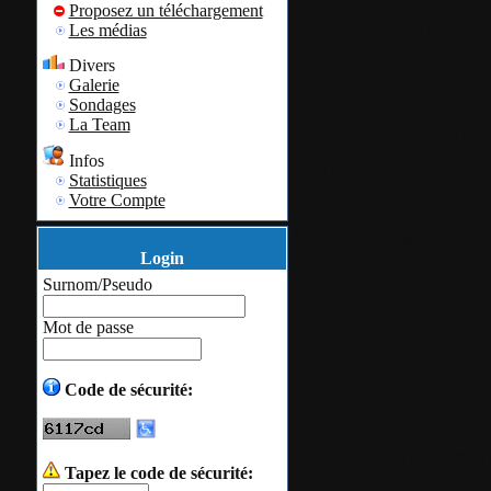
Proposez un téléchargement
fichiers texte 
Les médias
de temps et de fr
Divers
Galerie
Sondages
La Team
EditPad
est dis
nombreuses langu
Infos
Statistiques
Votre Compte
Merci à Jan Goy
Login
Surnom/Pseudo
Pour féter l
Mot de passe
du site Colo
propose un p
Code de sécurité:
aux seuls me
Je tiens à re
Tapez le code de sécurité:
éditeurs de c