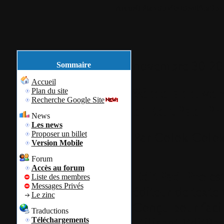
Accueil
Plan du site
Identification
novembre
30
20
Sommaire
Accueil
8ème annivers
Plan du site
Recherche Google Site
d'EditPad Pro
News
Les news
Proposer un billet
Par
Colok
Colok
Version Mobile
Forum
Accès au forum
EditPad Pro
est
Liste des membres
Messages Privés
éditeur de texte 
Le zinc
Conçu pour facili
Traductions
utilisant EditPa
Téléchargements