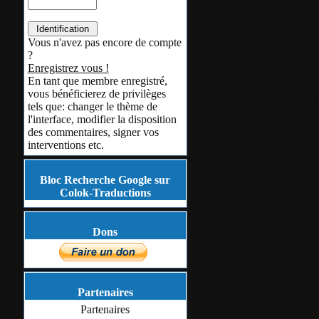
voulu me don
vous offrir t
Vous n'avez pas encore de compte
?
Enregistrez vous !
Si vous voule
En tant que membre enregistré,
vous bénéficierez de privilèges
concours et 
tels que: changer le thème de
licence de
E
l'interface, modifier la disposition
des commentaires, signer vos
euros)
:
interventions etc.
Vous de
Bloc Recherche Google sur
Colok-Traductions
commenta
Vous de
Dons
à cette a
en indiqu
pouvoir v
Partenaires
faites pa
Partenaires