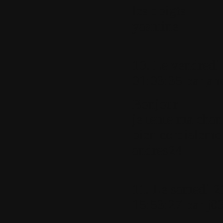
les doigts
yasmine
10.
Le vendredi
01:03:35 par
an
Bonjour
je tente ma chan
bien cordialeme
andres24
11.
Le samedi 2
15:53:27 par
j0