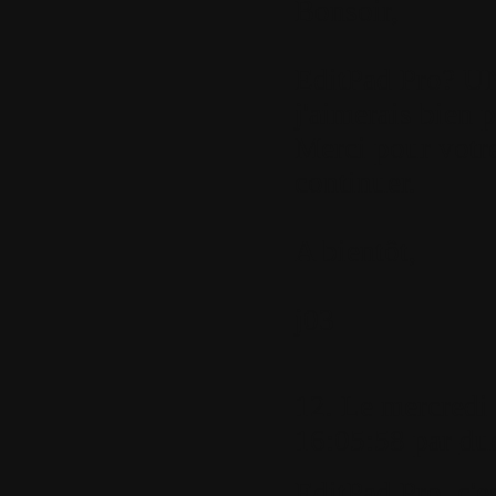
Bonsoir,
EditPad Pro? 
j'aimerais bien 
Merci pour votre
continuer.
A bientôt,
j03
12.
Le mercredi
16:05:58 par
du
EditPad Pro, c'e