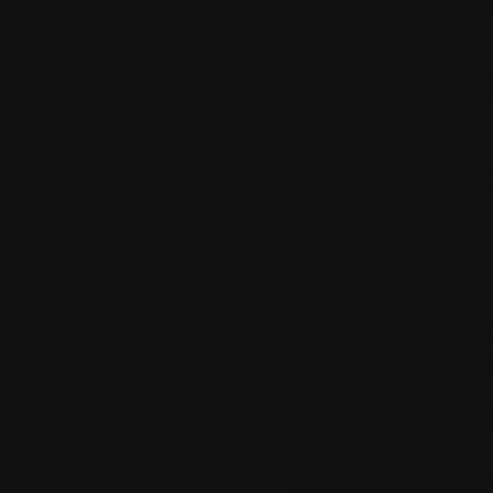
Bon anniv Colo
8.
Le mardi 03 d
par
AkisrofB
Encore une fois 
tente.
Merci
9.
Le jeudi 05 d
par
taraceboulb
Un logiciel que 
posséder..
Heureux anniversa