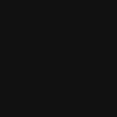
Fil des comment
Accueil
•
Pla
Tous les logos et marques 
Certains blocs et modul
italia. Les commentaires so
qui les postent, tout le re
est à la team
[ Page générée en
0.3109
sec ]
[ Vitesse P
3.117