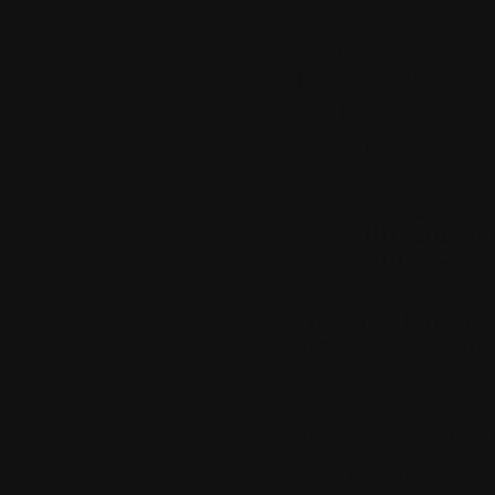
Bonjour
Depuis plusieurs
vous remercie po
continuez encor
2.
Le dimanche 
19:14:28 par
pj
Un excellent log
d'être gagner !!!
3.
Le dimanche 
21:16:03 par
go