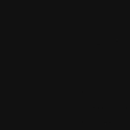
email qui reg
auxquels vous
Cliquer ici 
Pseudo a bie
Tags
Aucun tag ass
Utilitaires