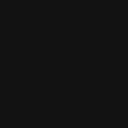
Bien cordialemen
14.
Le dimanche
17:15:56 par
ri
Bon anniversair
15.
Le dimanche
22:27:54 par
mo
Bonjour
Grand merci pou
Bonne annee 20