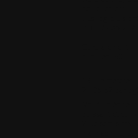
actuellement
Les logiciels on
qualités grave à
Cordialement
duduledu80
13.
Le mercredi
21:05:52 par
pg
Voilà un éditeur
puissant et con
7. Je serais ravi
ma machine, et j