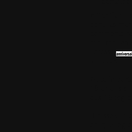
semaine 
Attention
: s
dont les mem
commentaire à
m'auront env
adresse
validées
Note import
18 emails si
aux 18 logici
Laissez un 
chaque logic