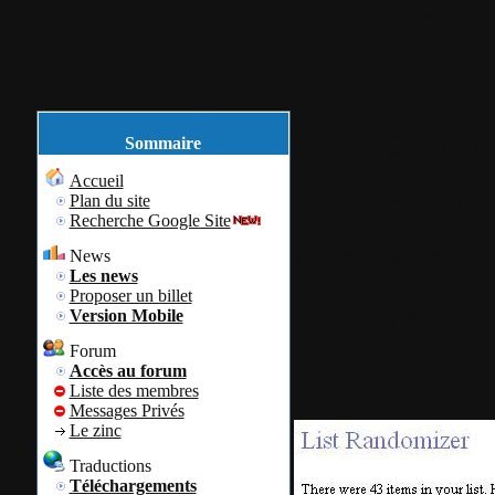
Accueil
Plan du site
Identification
janvier
01
2014
Sommaire
Accueil
Voici la listes
Plan du site
Recherche Google Site
News
Par
Colok
Colok
Les news
Proposer un billet
Les gagnants de 
Version Mobile
Forum
Accès au forum
Liste des membres
Messages Privés
Le zinc
Traductions
Téléchargements