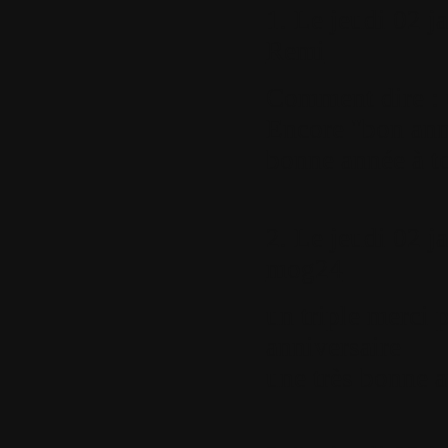
1.
Le jeudi 02 ja
Remi
Comment dire : 
Encore "bon anni
bonne année à t
2.
Le jeudi 02 ja
mog24
un triple merci 
anniversaire
une très bonne 