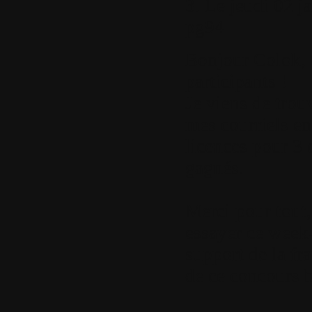
3.
Le jeudi 02 ja
pg94
Bonjour Colok, t
participants !
Je viens de trouv
mes courriels en
licences pour 3 d
gagnés.
Merci pour tout, 
essayer ce week-
support de la fr
de ce concours 