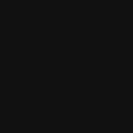
des gagnants !
Merci beaucoup 
encouragements p
Bonne année à t
10.
Le dimanche 
10:10:12 par
Co
En espérant vous
avant Décembre 
11.
Le mercredi 
par
neophil78