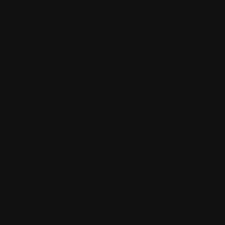
Merci !
8.
Le vendredi 0
par
Toulouse
Content d'avoir
Pro qui me sera t
mes circuits de
heureuse année à
Colok-Traductio
9.
Le samedi 04 
par
ricou34
Quel plaisir de l