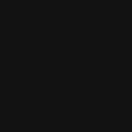
Qu'il me soit pe
admiration et m
(et tous ses col
abnégation, son 
développer ce sit
suir le gâteau, 
l'énergie d'organ
son anniversaire
Alors bonne anné
prospère et plei
7.
Le vendredi 0
par
Colok