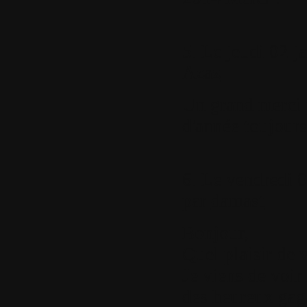
5.
Le jeudi 02 ja
Azaz
Un grand merci 
d'année toujours
6.
Le vendredi 0
par
damast
Bonjour,
Quel plaisir de 
Je viens de voir
des heureux gaga