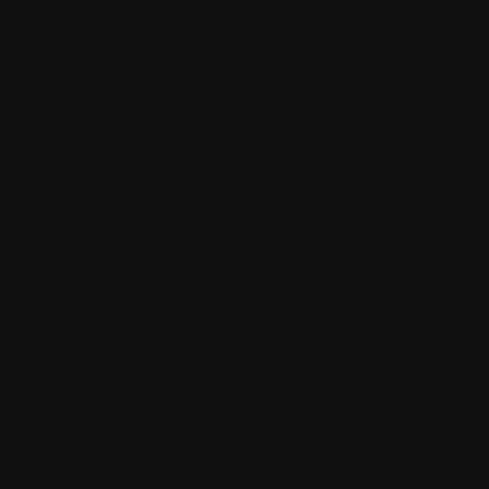
Je vous souhaite
année 2014, plei
joies, informatiq
Et bon courage p
licences, je suis
dévouement, ch
Pascal (pg94)
4.
Le jeudi 02 ja
muletos
Bonjour Colok U
équipe en vous s
2014 Merci !