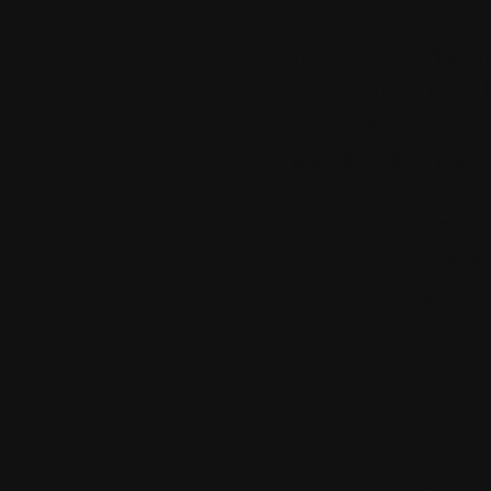
Je vous enverrai
licences et d'au
par l'éditeur du 
éditeurs veulent
adresse pour pou
Félicitations à 
j'espère vous r
avant Décembre
Tags
Aucun tag ass