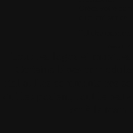
Créez votre com
cliquant sur ce l
Fil des comment
Accueil
•
Pla
Tous les logos et marques 
Certains blocs et modul
italia. Les commentaires so
qui les postent, tout le re
est à la team