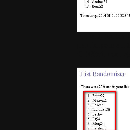
En fait, toutes 
participées au 
CDRWin ont gag