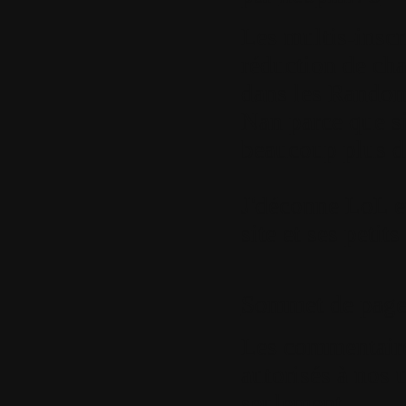
Les multis-inscri
réduction de cha
dans les Random
Nan parce que si
beaucoup plus d
J'déconne LoL e
site et ses petit
Sommet de pag
Les commentaires
autorisés à nos u
seulement.