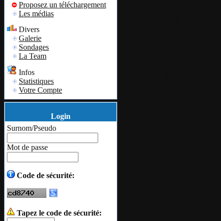
Proposez un téléchargement
téléchargement
Les médias
(5000 Ko), et 
Divers
Galerie
L'installation 
Sondages
La Team
automatiquemen
Infos
Statistiques
(traduction fr
Votre Compte
Traductions).
Login
Il est doté d'
Surnom/Pseudo
et fonctionne 
Mot de passe
compatible ave
Code de sécurité:
Explorer, Fir
Son principal 
Tapez le code de sécurité: