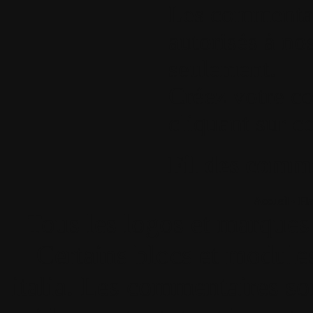
Les commentair
autorisés à nos
seulement.
Créez votre c
cliquant sur ce
Fil des comme
Accueil
•
Pla
Tous les logos et marques 
Certains blocs et modul
italia. Les commentaires so