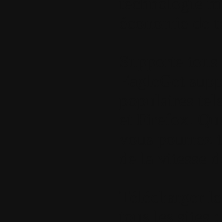
technologie mu
économie de t
Supporte tous 
EagleGet suppo
populaires tel
et Firefox. Que
vous pourrez t
de la vitesse 
Télécharger l
tous les sites :