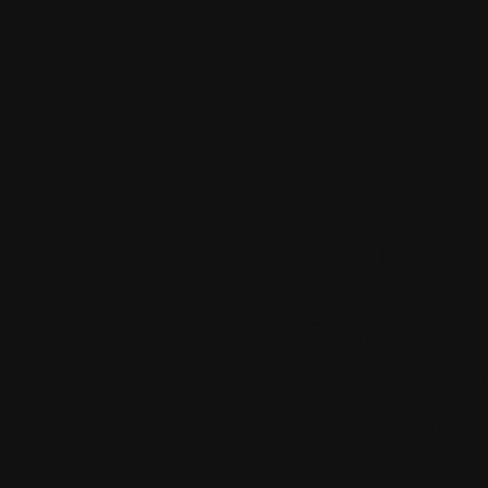
7. Correction 
téléchargement
vidéos de You
8. Correction
téléchargement
lors du passa
Beta.
9. Changé : Ap
transferts > qu
directement d'
compte à rebo