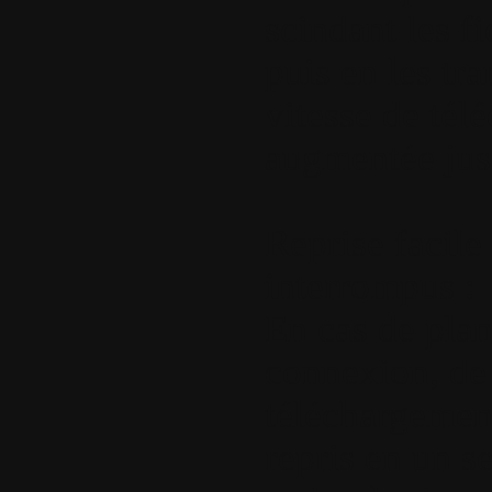
scindant les f
puis en les tr
vitesse de tél
augmentée jusq
Reprise facile
interrompus :
En cas de plan
connexion, de 
téléchargemen
repris en un s