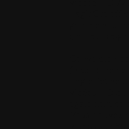
vidéos HD 720p
EagleGet offr
gamme plus ra
d'autres progr
Conversion de
(prochainement
EagleGet peut
vidéos HD du 
également com
Vous pouvez c
vidéos sur Yo