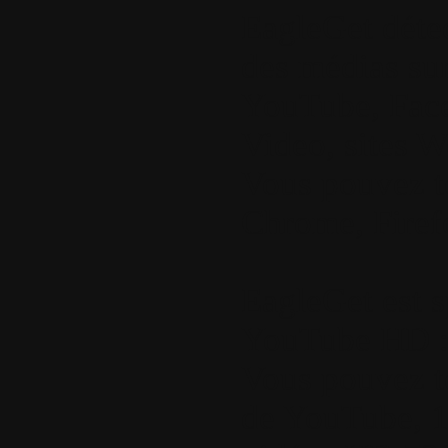
EagleGet déte
des médias sur
YouTube, Fac
Video, sites W
Vous pouvez t
Chrome, Firefo
EagleGet est 
YouTube HD 
Vous pouvez t
de YouTube, 1