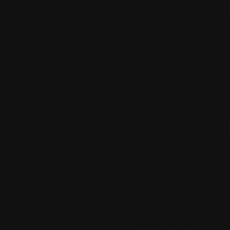
10. Mise à jou
français et du
Tags
Aucun tag as
Utilitaires
Exporter ce b
Publicité