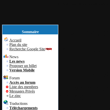
Accueil
Plan du site
Identification
janvier
18
20
Sommaire
Accueil
Plan du site
Mise à jour 
Recherche Google Site
1.1.7.6
News
Les news
Proposer un billet
Version Mobile
Par
Lustucru8
Forum
Accès au forum
Nouvelle mise
Liste des membres
Messages Privés
1.1.7.6
Le zinc
Traductions
Pour rappel, E
Téléchargements