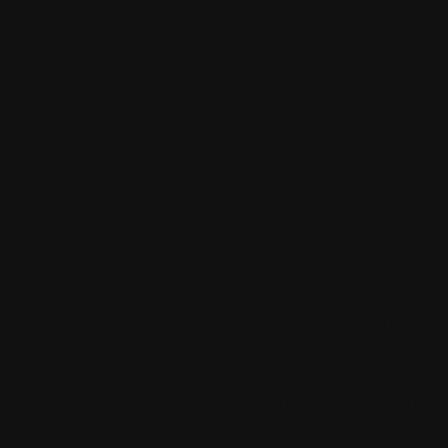
pourront être
vous protéger 
malwares ou s
Freeware, effic
Débutant ou ch
conçue de Eag
tâches vous ai
simplement. C
populaires té
convertisseur
totalement gra