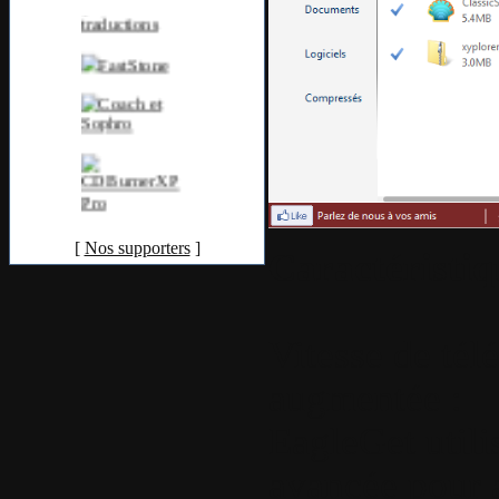
[
Nos supporters
]
Caractéristiq
Vitesse de té
augmentée :
EagleGet utili
avancée pour a