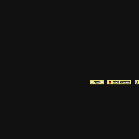
qui les postent, tout le re
est à la team
[ Page générée en
0.3248
sec ]
[ Vitesse P
3.27