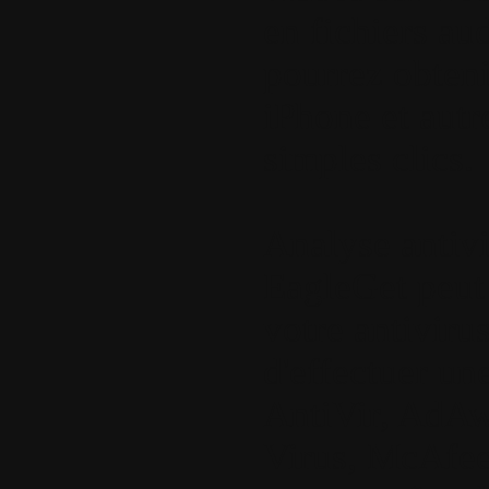
en fichiers a
pourrez obteni
iPhone et autr
simples clics.
Analyse antivi
EagleGet peut
votre antiviru
d'effectuer un
AntiVir, AdAw
Virus, McAfee,