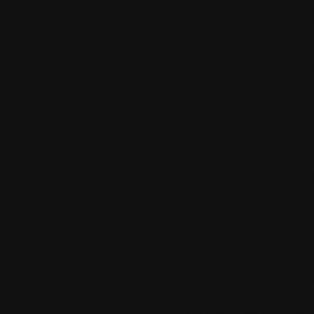
2. Ajout de l'
vérification d
à jour à coche
Désactiver au
3. Ajout de la
téléchargement
4. Ajout du su
de BoreMe.co
5. Correction 
téléchargemen
6. Correction 
navigateur da