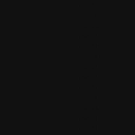
Année 2022
Année 2021
Année 2020
Année 2019
Année 2018
Année 2017
Année 2016
Année 2015
Année 2014
Année 2013
Année 2012
Année 2011
Année 2010