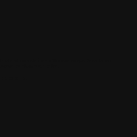
illet sont autorisés à nos utilisateurs enregistrés seulement.
intenant
en cliquant sur ce lien
.
de ce billet