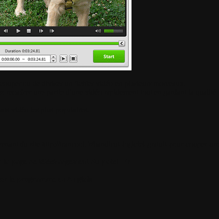
e couper ou de diviser un fichier vidéo en plusieurs morceaux.
recadrer une partie d’une vidéo rapidement tout en gardant la qualité d
ats vidéo les plus populaires.
enant du site http://trancool.fr/bandicut-logiciel-gratuit-pour-couper-un
à la page de téléchargement
du patch Fr
rger le programme en Anglais