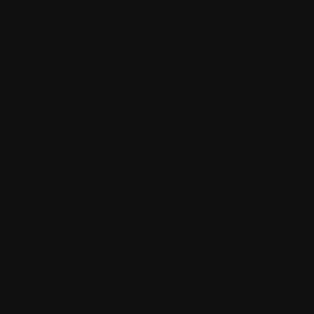
Année 2009
Année 2008
Année 2007
Année 2006
Année 2005
Sites amis
freewares-
tutos.blogspot.com
Autres liens amis
S'abonner
Fil rss des billets
Fil rss commentaires
Fil atom des billets
Fil atom commentaires
 la propriété respective de ceux qui les postent, tout le reste Colok-