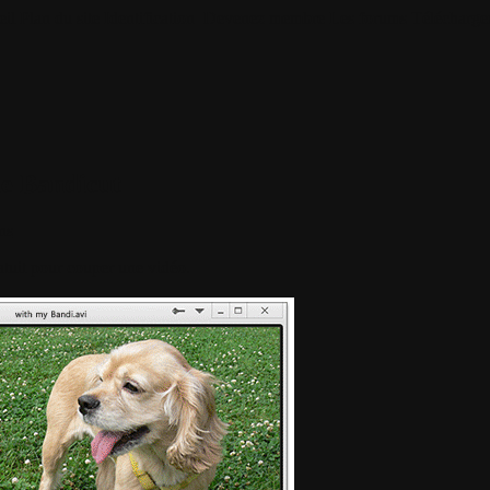
il
Plan du site
Identification
Devenez membre
Les forums
Télécharge
de Bandicut
ns
ratuit pour couper une vidéo.