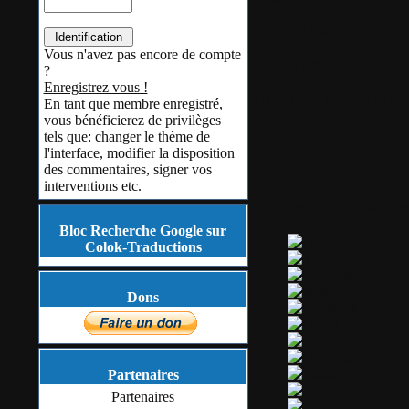
Aucun tag associé
Vous n'avez pas encore de compte
Utilitaires
?
Enregistrez vous !
Exporter ce billet en PDF
En tant que membre enregistré,
vous bénéficierez de privilèges
Publicité
tels que: changer le thème de
l'interface, modifier la disposition
des commentaires, signer vos
interventions etc.
Partager ou s'abonn
Bloc Recherche Google sur
Colok-Traductions
Dons
Partenaires
Partenaires