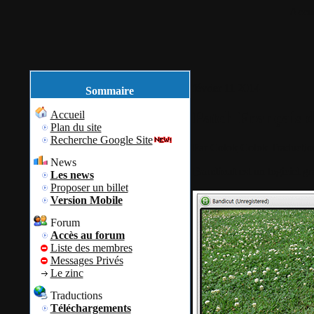
Accue
février
11
2014
Sommaire
Patch Français 
Accueil
Plan du site
Recherche Google Site
Par
Colok
Colok Traductio
News
Bandicut
est un logiciel g
Les news
Proposer un billet
Version Mobile
Forum
Accès au forum
Liste des membres
Messages Privés
Le zinc
Traductions
Téléchargements