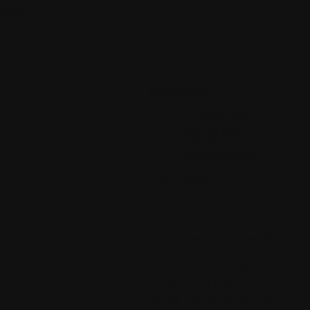
ments
Navigation
Accueil du blog
Billets les plus
consultés
Calendrier annuel
Calendrier
» Août 2026
lun
mar
mer
jeu
ven
sam
dim
1
2
3
4
5
6
7
8
9
10
11
12
13
14
15
16
17
18
19
20
21
22
23