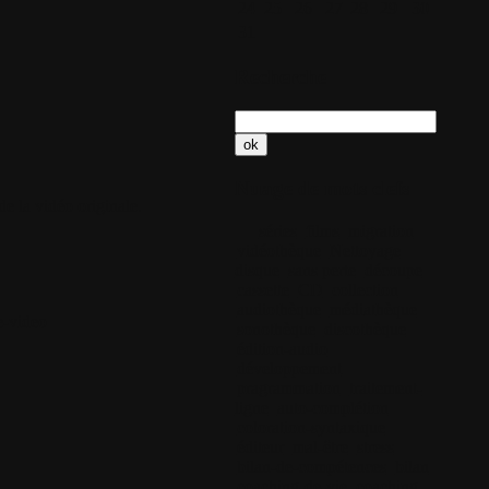
24
25
26
27
28
29
30
31
Recherche
Nuage de mots clefs
e la vidéo originale.
séries
films
migration
vidéothèque
Nettoyage
disque
sans perte
découpe
cassette
CD
collection
audiothèque
médiathèque
e-video
sonothèque
discothèque
édition-audio
développement
pragrammation
traitement-
ligne
auto-complétion
coloration-syntaxique
éditeur
mal-être
stress
bilan-de-compétences
bilan
coaching-de-vie
coaching