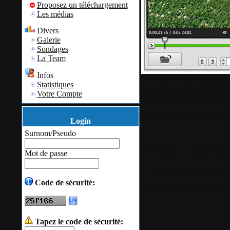
Proposez un téléchargement
Les médias
Divers
Galerie
Sondages
La Team
Infos
Statistiques
Cet utilitaire est capable d
Votre Compte
Avec Bandicut, vous pouvez 
Bandicut
supporte les form
Login
Surnom/Pseudo
Description du logiciel prov
Mot de passe
Cliquer ici pour accéder 
Code de sécurité:
Cliquer ici pour télécha
Tapez le code de sécurité:
Tags