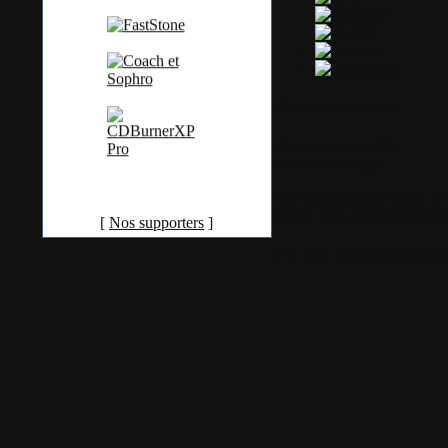
Commentaires
Aucun commentaire
Sommet de page
Les commentaires liés à ce b
Créez votre compte dès ma
[
Nos supporters
]
Fil des commentaires 