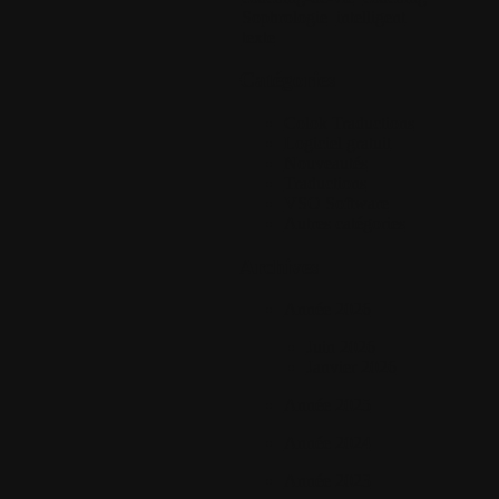
Sophrologie
intelligent
texte
Catégories
Colok Traductions
Logiciel gratuit
Nouveautés
Traductions
VSO Software
Autres catégories
Archives
Année 2026
Juin 2026
Janvier 2026
Année 2025
Année 2024
Année 2023