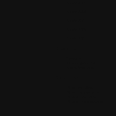
Année 2009
Année 2008
Année 2007
Année 2006
Année 2005
Sites amis
freewares-
tutos.blogspot.com
Autres liens amis
S'abonner
Fil rss des billets
Fil rss commentaires
Fil atom des billets
Fil atom commentaires