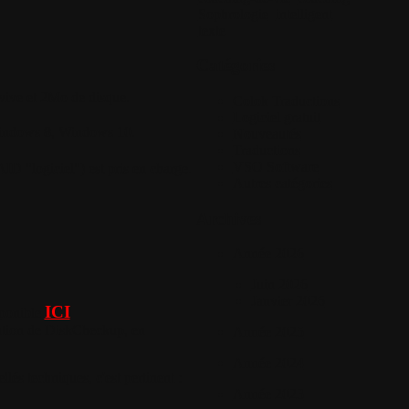
Sophrologie
intelligent
texte
Catégories
ive et 2Mo de disque.
Colok Traductions
Logiciel gratuit
Windows 8, Windows 10.
Nouveautés
Traductions
VSO Software
D "logiciel") est pris en charge.
Autres catégories
Archives
Année 2026
Juin 2026
Janvier 2026
ICI
sponible
llation de DiskCheckup, en
Année 2025
Année 2024
lés techniques, c'est pertinent :
Année 2023