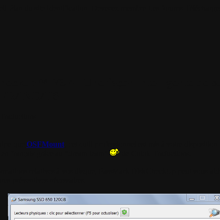
il
Plan du site
Identification
Devenez membre
Les forums
Télécharge
ckup™ V3.4 : Une façon intelligente de sur
n FRANCAIS.
Traductions
uipe que
OSFMount
, cet outil professionnel est mis à votre dispositio
e en français grâce au "dream team"
de Colok-Traductions.
formations relatives à vos disque, PassMark DiskCheckUp peut vous aider
res préventives nécessaires.