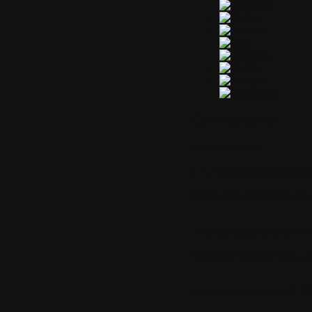
Commentaires
4 commentaires
1.
Le mercredi 09 avril 201
Merci mon cher Pierre pour 
2.
Le mercredi 09 avril 201
Excellent ! Merci Pierre ;-)
3.
Le dimanche 13 avril 20