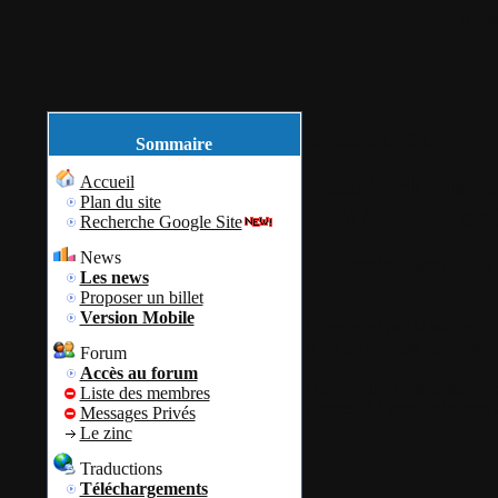
Accue
novembre
17
2017
Sommaire
PassMark DiskChe
Accueil
Plan du site
"SMART" ... e
Recherche Google Site
News
Par
Pierre le Lidgeu
Colok 
Les news
Proposer un billet
Version Mobile
Développé par la même éq
Il est maintenant disponibl
Forum
Accès au forum
Outre fournir toutes les in
Liste des membres
pannes et à prendreles mesu
Messages Privés
Le zinc
Traductions
Téléchargements