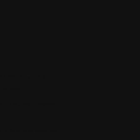
4 à 16:14:03 par
Colok
ton travail !
4 à 21:42:27 par
Lustucru80
14 à 00:15:58 par
GravuTrad