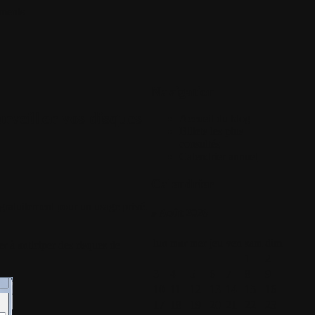
ments
Navigation
veiller vos disques
Accueil du blog
Billets les plus
consultés
Calendrier annuel
Calendrier
n gratuitement pour un usage privé.
» Août 2026
lun
mar
mer
jeu
ven
sam
dim
 à anticiper des risques de
1
2
3
4
5
6
7
8
9
10
11
12
13
14
15
16
17
18
19
20
21
22
23