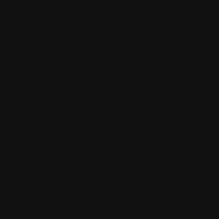
ing
Windows
panne
Imprimer ce billet
er