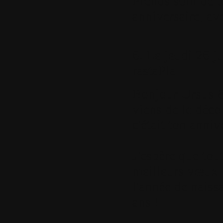
Prends soin de to
anniversaire, av
6.
Le jeudi 26 j
rastaPla
Bonjour Ursus 
viens de le déco
c'était ton annive
J'espère que tou
meilleurs vœux p
l'année de naissa
ans !