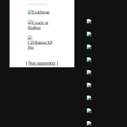
Partager ou s
[
Nos supporters
]