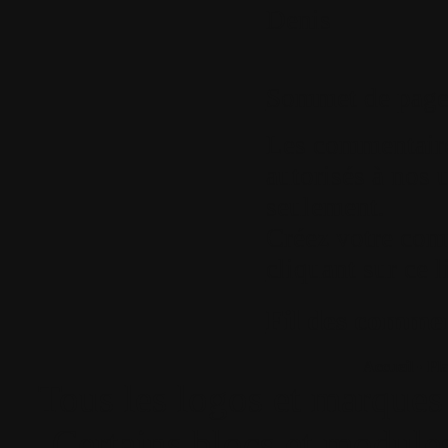
Denis
Sommet de pag
Les commentaires
autorisés à nos u
seulement.
Créez votre com
cliquant sur ce l
Fil des comment
Accueil
•
Pla
Tous les logos et marques 
Certains blocs et modul