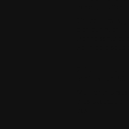
par
choupettes
Coucou ursus, j
d'amour et amiti
Bonne santé et p
Pelin de bisous 
2.
Le dimanche 1
par
Lustucru80
Mon cher Ursus-
plus beaucoup ma
pas...
Je te souhaite é