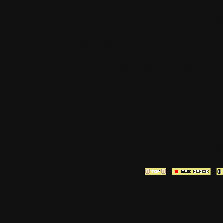
italia. Les commentaires so
qui les postent, tout le re
est à la team
[ Page générée en
0.3137
sec ]
[ Vitesse P
3.10