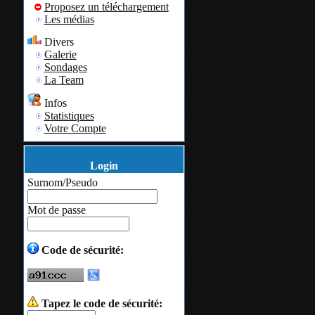
Proposez un téléchargement
Il s'est inscrit 
Les médias
le 21 Mars 2006,
Divers
Galerie
d'honneur du sit
Sondages
La Team
Il est toujours 
Infos
Statistiques
de main aux me
Votre Compte
Il réalise des tr
Login
de jeux ou encor
Surnom/Pseudo
de logiciels!
Mot de passe
De tout mon cœ
souhaite un
Joy
Code de sécurité:
Et je te souhait
Tapez le code de sécurité:
douce vie!