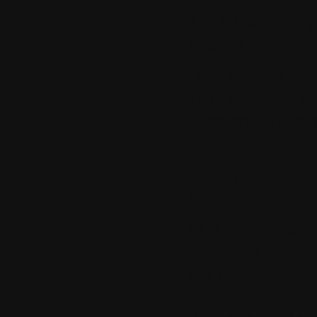
4.
Le mardi 17 j
Matula
Désolé pour le 
Je te souhaite u
Bien amicaleme
5.
Le mercredi 1
Memestra
Moi qui pensais,
du forum, je sui
dix longueurs !