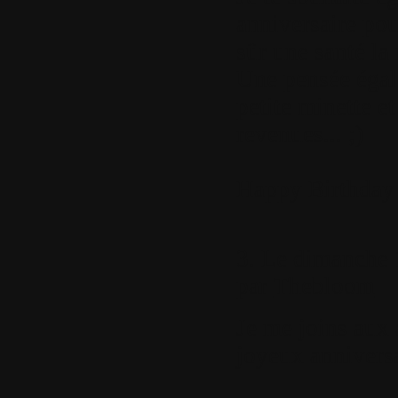
anniversaire pou
sûr une santé la
Une pensée égal
petite minette et
revenues... ;)
Happy Birthday 
3.
Le dimanche 1
par
Thebloom
Je me joins aux 
joyeux anniversa