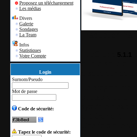
Proposez un téléchargement
Les médias
Divers
Galerie
Sondages
Traduction fra
La Team
Infos
Statistiques
HDClone
p
5.1.1
Votre Compte
d'un disque dur 
disque dur de tai
Login
Surnom/Pseudo
Le programme s'i
Mot de passe
bootable ou un 
système d'exploi
Code de sécurité:
entièrement in
Une fois que vo
Tapez le code de sécurité:
bootable, vous 