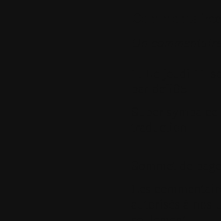
Commentaires
Un commentair
1.
Le jeudi 11 s
par
defi05
Super sympa ce 
traduction
Sommet de pag
Les commentaires
autorisés à nos u
seulement.