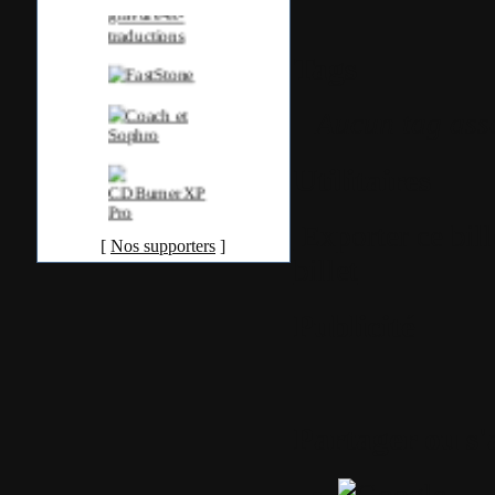
Tags
Aucun tag ass
Utilitaires
Exporter ce bil
[
Nos supporters
]
billet
Publicité
Partager ou s