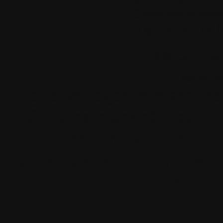
Créez votre com
cliquant sur ce l
Fil des comment
Accueil
•
Pla
Tous les logos et marques 
Certains blocs et modul
italia. Les commentaires so
qui les postent, tout le re
est à la team