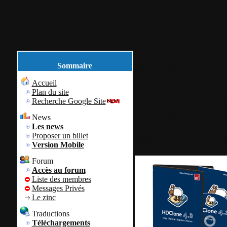
Accueil
Plan du site
Identification
août
26
2014
Sommaire
Accueil
HDClone 5.1.1
Plan du site
Recherche Google Site
Pro en Franç
News
Les news
Proposer un billet
Par
Colok
Colok
Version Mobile
Forum
Accès au forum
Liste des membres
Messages Privés
Le zinc
Traductions
Téléchargements