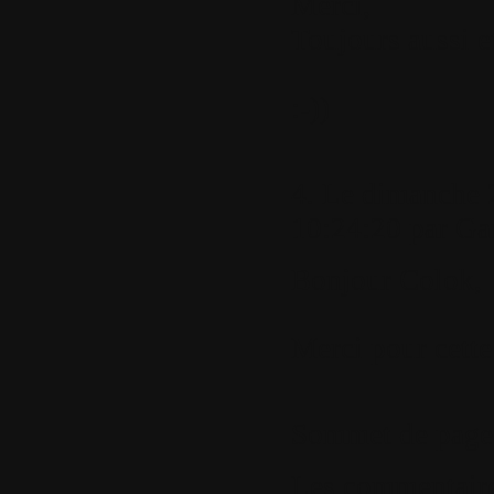
Merci,
Toujours aussi e
:-))
4.
Le dimanche 
10:24:20 par
Ga
Bonjour Colok,
Merci pour cette
Sommet de page
Les commentaires