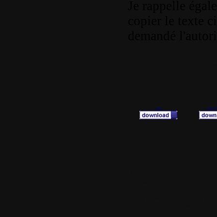
Je rappelle égale
copier le texte c
demandé l'autori
Site de l'éditeur
exe
exe (
Tags
Aucun tag ass