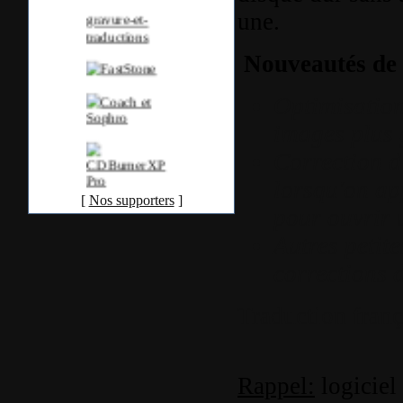
une.
Nouveautés de c
Optimisatio
images plus
Correction d
lorsqu'on ap
[
Nos supporters
]
pour ouvrir 
Autres petite
corrections 
Traduction franç
Rappel:
logiciel 