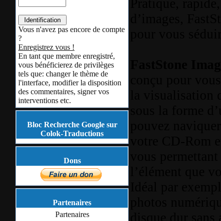
Pratique, rapide,
d’images, FastS
Vous n'avez pas encore de compte
pour vous séduir
?
Enregistrez vous !
En tant que membre enregistré,
FastStone Imag
vous bénéficierez de privilèges
tels que: changer le thème de
conçu pour vous 
l'interface, modifier la disposition
des commentaires, signer vos
la visualisation 
interventions etc.
sous la forme d’
pouvez naviquer
Bloc Recherche Google sur
Colok-Traductions
votre CD-Rom et
vous permettant
Dons
l’élément que vo
Idéal par exempl
photos numérique
Partenaires
disque dur sans 
Partenaires