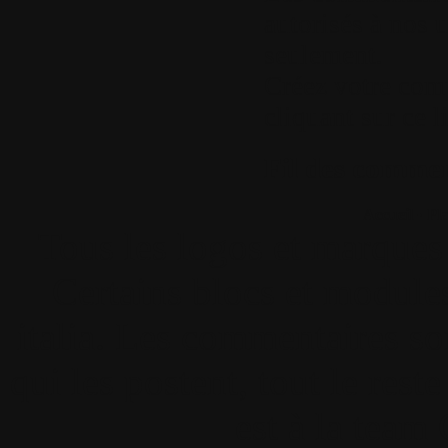
autorisés à nos u
seulement.
Créez votre com
cliquant sur ce l
Fil des comment
Accueil
•
Pla
Tous les logos et marques 
Certains blocs et modul
italia. Les commentaires so
qui les postent, tout le re
est à la team