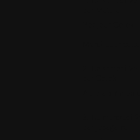
1.
Le samedi 25 
par
Matula
Bonjour Colok
Merci pour cette
2.
Le samedi 25 
par
Colok
Au plaisir mon 
3.
Le mercredi 2
par
jpsagaire