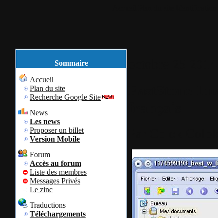
Accueil
Plan du site
Identification
octobre
25
2014
Sommaire
Accueil
FastStone Ima
Plan du site
Recherche Google Site
français
News
Les news
Proposer un billet
Par
Colok
Colok
Version Mobile
Forum
Accès au forum
Liste des membres
Messages Privés
Le zinc
Traductions
Téléchargements