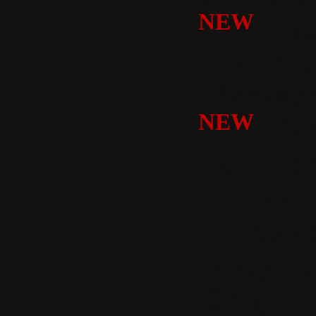
NEW
Expor
avec Adob
Télécharge
NEW
Téléc
support d'
Télécharge
avec suppo
Envoyez u
(Google Ma