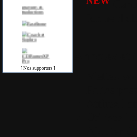
NEW
Captu
forme d'ob
Annotez et i
[
Nos supporters
]
Mettez vos
Faites pas
Attirez l'a
Utilisez l'
Ajouter de 