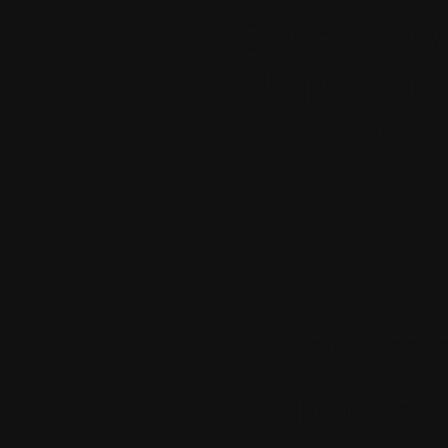
Source:
Sylv
Cliquer ici 
sélectionnez
Tags
Aucun tag a
Utilitaires