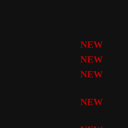
Mettez en 
Donnez un 
autres effe
NEW
Trava
NEW
Clone
NEW
Chois
prédéfinie
NEW
Modif
un accès r