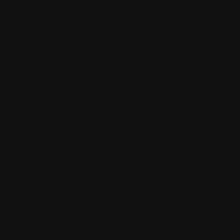
xxxx://www.a
session_lan
2.
Le mercred
Ok merci!
Sommet de p
Les commentai