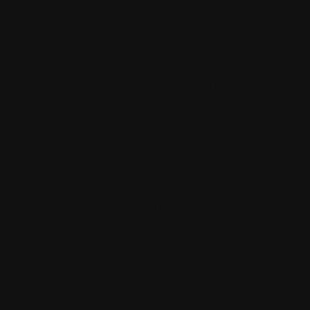
seulement.
Créez votre 
Fil des comm
Accueil
•
Pla
Tous les logos et marques 
Certains blocs et modul
italia. Les commentaires so
qui les postent, tout le re
est à la team