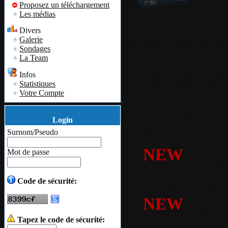
Proposez un téléchargement
Les médias
Divers
Free Asham
Galerie
Sondages
La Team
Interface Ut
Infos
Statistiques
Votre Compte
Nouvelle in
Login
Barre d'ou
Surnom/Pseudo
NEW
Mot de passe
Flux 
dessin opt
Code de sécurité:
NEW
Tous 
Tapez le code de sécurité: