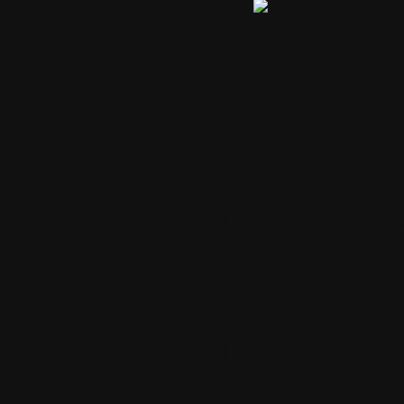
Commentai
2 commentai
1.
Le jeudi 3
Merci Colok 
Le lien de la