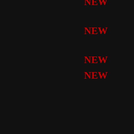
NEW
Utili
seul clic/a
NEW
Trava
flexibilité
NEW
Trace
NEW
Appli
Partagez
Enregistre
Créez des 