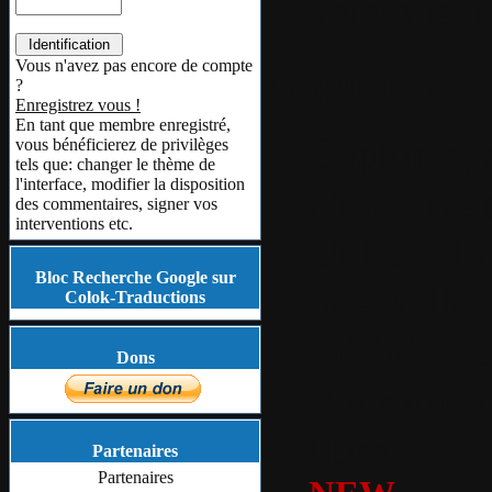
versions i
Vous n'avez pas encore de compte
Capturez
?
Enregistrez vous !
En tant que membre enregistré,
Capturez, 
vous bénéficierez de privilèges
tels que: changer le thème de
l'interface, modifier la disposition
n'importe 
des commentaires, signer vos
interventions etc.
Utilisez l
Bloc Recherche Google sur
intervalles
Colok-Traductions
Définissez
Dons
Pour une f
libre
Partenaires
Partenaires