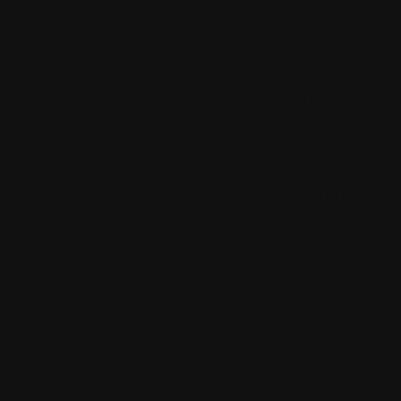
ma chance
5.
Le mardi 02 d
par
URSUS
Trpoter mes PDF 
bonne initiative
Merci
6.
Le mercredi 0
15:03:42 par
sa
Bonsoir Colok