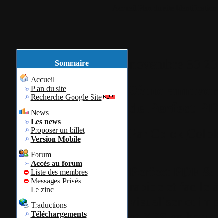
Accueil
Plan du site
Identification
novembre
30
20
Sommaire
Accueil
9ème annivers
Plan du site
Recherche Google Site
de Perfect PD
News
Les news
Proposer un billet
Par
Colok
Colok
Version Mobile
Forum
Accès au forum
Perfect PDF & 
Liste des membres
Messages Privés
rapide et facile 
Le zinc
visualiser et i
Traductions
et XPS en haute 
Téléchargements