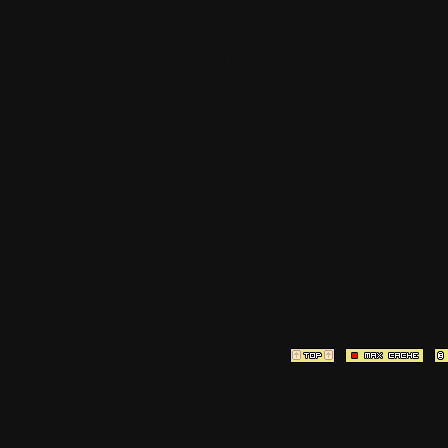
Certains blocs et modul
italia. Les commentaires so
qui les postent, tout le re
est à la team
[ Page générée en
0.3061
sec ]
[ Vitesse P
3.12