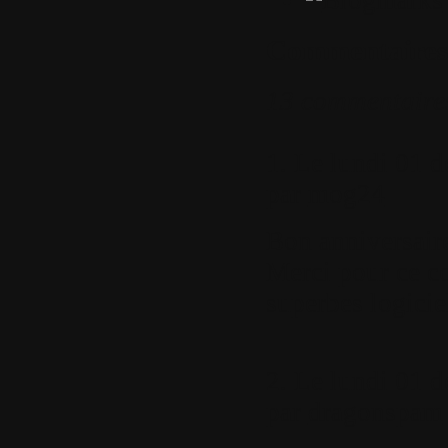
Commentaires
13 commentaire
1.
Le lundi 01 d
par
mog24
Bon anniversair
Merci pour ce c
superbes logicie
2.
Le lundi 01 d
par
dragonspam