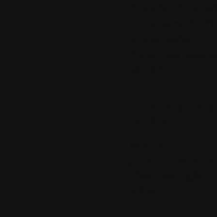
dernière demand
Je me sers de PD
serais parfait
Avec mes excuse
saulx91
7.
Le jeudi 04 d
par
doc
Bonjour,
je ne connais pa
idéal pour gérer
tente ...