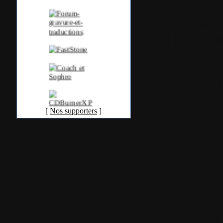
Je tiens à re
éditeurs de c
voulu me don
vous offrir t
Si vous voule
concours et 
[
Nos supporters
]
licence de
P
80 euros)
:
Vous de
commenta
Vous de
à cette a
en indiqu