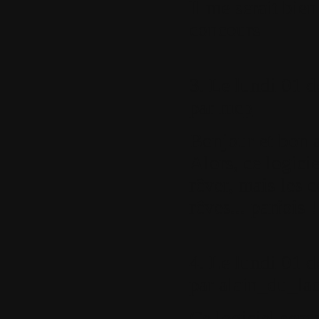
Il me serait bien
concours
3.
Le lundi 01 d
par
mcp
Bonjour et bon a
Alors, ce logicie
rêver, mais les 
rêves... parfois !
4.
Le lundi 01 d
par
alain_du_la
Ce logiciel sembl