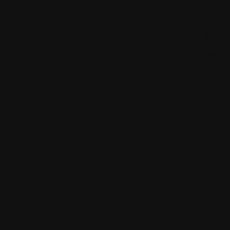
Note import
18 emails si
aux 18 logici
Laissez un 
chaque logic
email qui reg
auxquels vous
Cliquer ici 