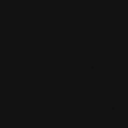
10.
Le jeudi 11 
par
damast
Bonjour,
J'utilise beauco
d'outils pour tra
poussée. Je ne c
qui semble très i
ma chance.
Bon anniversair
efforts.
11.
Le vendredi 
23:22:27 par
ri