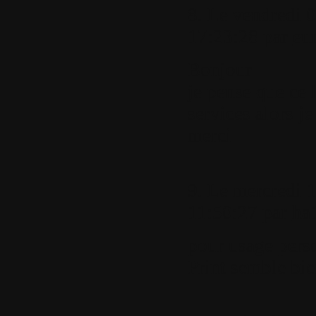
8.
Le vendredi 0
17:23:28 par
eu
Bonjour
je pense que ce 
services alors je
merci
9.
Le mercredi 1
11:50:27 par
ha
pour usage pers
Print semble bie