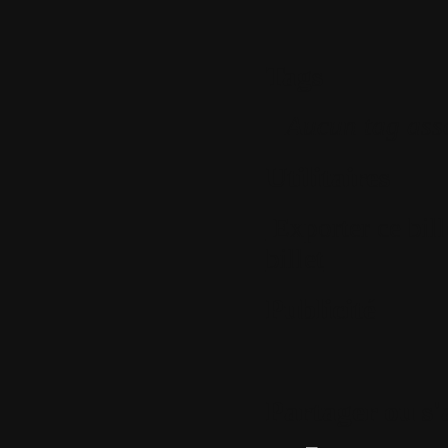
Tags
Aucun tag ass
Utilitaires
Exporter ce bil
billet
Publicité
Partager ou s