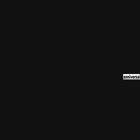
fera par 
RANDOM
semaine 
Attention
: s
dont les mem
commentaire à
m'auront env
adresse
validées
Cliquer ici 
pseudo ou v
enregistré
po
tirages au s