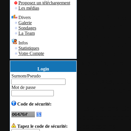
Proposez un téléchargement
Les médias
Perfect PDF & 
Divers
Galerie
produits pour la 
Sondages
La Team
gestion de fichi
document électr
Infos
Statistiques
Il permet de mo
Votre Compte
existants, faire
Login
leur agencement,
Surnom/Pseudo
complexes, ou e
Mot de passe
sur une fichier P
Code de sécurité:
Les versions Co
vous permetront 
vos besoins.
Tapez le code de sécurité: