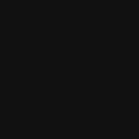
Bon anniversaire
licences de Perf
12.
Le lundi 29 
par
Azaz
Encore un bon lo
xpansion.
Merci.
13.
Le vendredi 
par
andres24
Encore un bon so