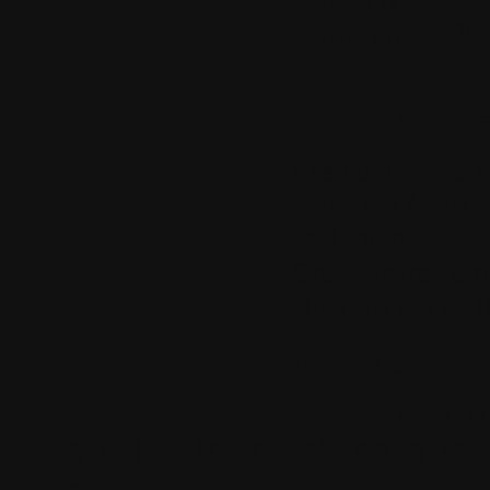
concours
bonne année 20
Sommet de pag
Les commentaires
autorisés à nos u
seulement.
Créez votre com
cliquant sur ce l
Fil des comment
Accueil
•
Pla
Tous les logos et marques 