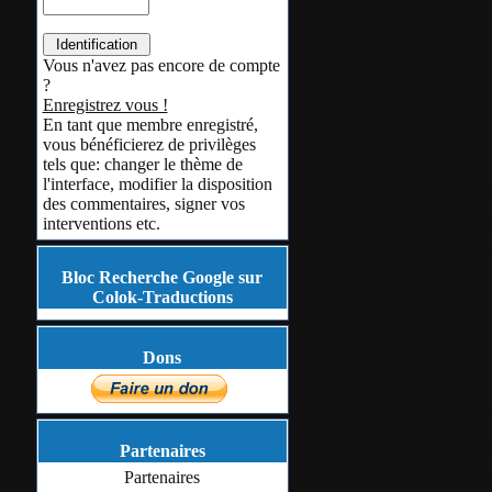
Perfect PDF & 
Vous n'avez pas encore de compte
fichiers PDF!
?
Enregistrez vous !
Il s'intègre avec
En tant que membre enregistré,
vous bénéficierez de privilèges
Windows Microso
tels que: changer le thème de
outils de gesti
l'interface, modifier la disposition
des commentaires, signer vos
électroniques fo
interventions etc.
simple program
Bloc Recherche Google sur
Colok-Traductions
Merci à
RC
Dons
Pour féter l
du site Colo
propose un p
Partenaires
aux seuls me
Partenaires