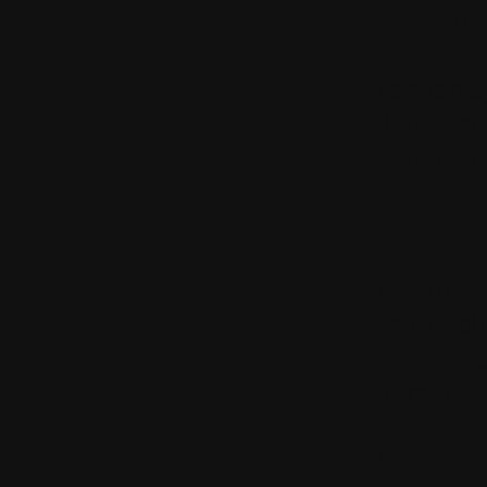
pouvoir v
faites pa
gagnants)
doit corr
commenta
le champ
email
Pe
Les inscr
seront cl
2015
,
tou
hors déla
Le tirage