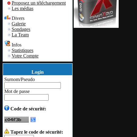
Proposez un téléchargement
Les médias
Divers
Galerie
Sondages
La Team
Infos
Statistiques
Votre Compte
Login
Surnom/Pseudo
Mot de passe
Code de sécurité:
Tapez le code de sécurité: