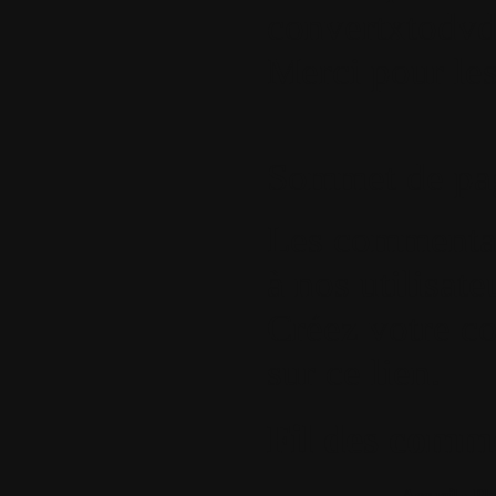
convertxtodvd
Merci pour les
Sommet de pa
Les commentair
à nos utilisat
Créez votre c
sur ce lien
.
Fil des comme
Accueil
•
Pla