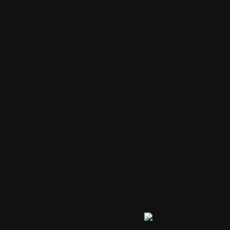
Tags
Aucun tag as
Utilitaires
Exporter ce b
Publicité
Partager ou 