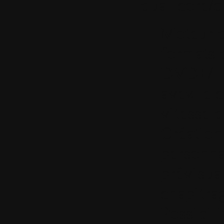
dual-core/q
Moteur d
formats 
DVD+/-R
avez le c
vitesse d
Création
personna
prévisual
chapitra
Possibil