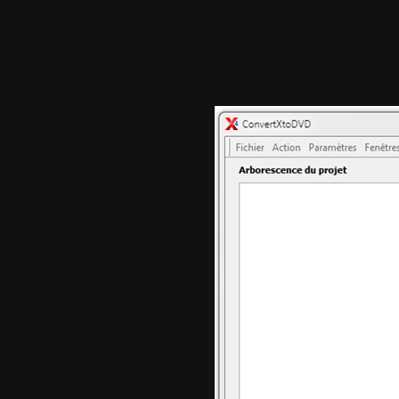
Optimisé
64bits d
8.1