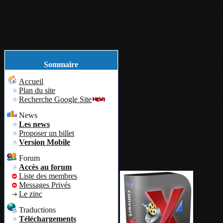
Accueil
Plan du site
Identification
novembre
27
Sommaire
Accueil
Plan du site
Nouvelle ve
Recherche Google Site
5.2.0.42 en 
News
Les news
Proposer un billet
Version Mobile
Par
Colok
Col
Forum
Accès au forum
Liste des membres
Messages Privés
Le zinc
Traductions
Téléchargements