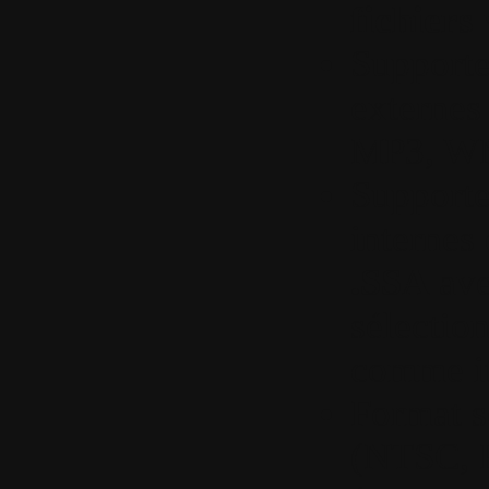
fichiers
Supporte 
externe
MP3, WM
Supporte 
internes
.SSA
ave
sélection
comme ita
Format s
(NTSC, P