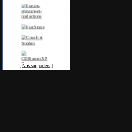
caméscopes, cap
Création de
m
vidéo/image e
fonds disponi
chapitres et sou
[
Nos supporters
]
Assistant de c
qualité finale
Encodeur r
moins d’une
et support 