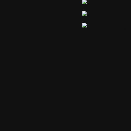
Commentaire
Un commentai
1.
Le samedi 2
jakez
Bonjour
Est-ce que cett