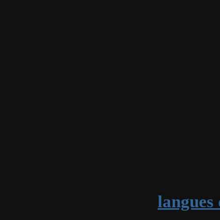
(panoram
Résoluti
D1, Half
‘automat
listées c
Réglages
dimensio
traiteme
crop et 
Supporte
langues 