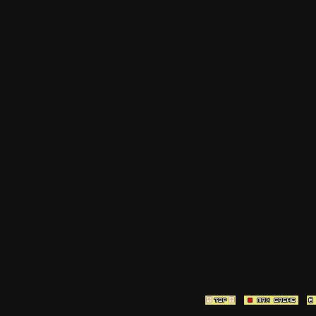
Tous les logos et marques 
Certains blocs et modul
italia. Les commentaires so
qui les postent, tout le re
est à la team
[ Page générée en
0.323
sec ]
[ Vitesse PHP:
Mé