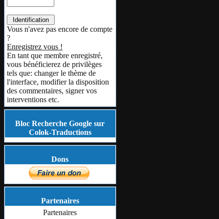
Une interface i
formats vidéos
Vous n'avez pas encore de compte
?
une multitude 
Enregistrez vous !
En tant que membre enregistré,
vous bénéficierez de privilèges
ConvertXtoDVD
tels que: changer le thème de
l'interface, modifier la disposition
universel à la 
des commentaires, signer vos
interventions etc.
Principales fo
Bloc Recherche Google sur
Colok-Traductions
Supporte les f
Dons
mov, mkv, flv
dvr-ms, ts, if
rmvb, ogm, fi
Partenaires
Partenaires