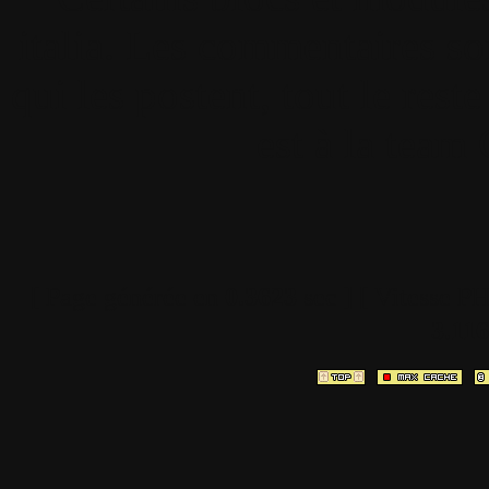
italia. Les commentaires so
qui les postent, tout le re
est à la team
[ Page générée en
0.3623
sec ]
[ Vitesse P
3.116