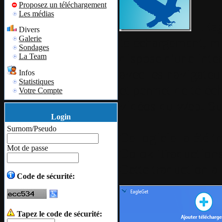
Proposez un téléchargement
Les médias
Eag
Divers
Galerie
téléchargement, mul
Sondages
dispose d'une inte
La Team
avec les navigateu
Infos
Statistiques
et permet de téléc
Votre Compte
vidéos du Web. Su
Login
Surnom/Pseudo
Ce logiciel a été t
Mot de passe
Colok-Traduction
Cette traduction a 
Code de sécurité:
Tapez le code de sécurité: