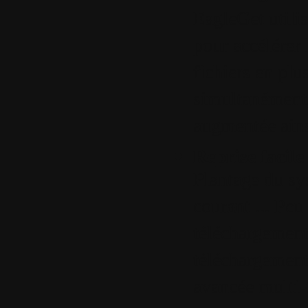
EagleGet utili
pour accélérer 
fichiers en plu
simultanément,
augmentée ainsi
Reprise facil
Plantage du sy
courant ... Peu
téléchargement
téléchargement
avancée multi-