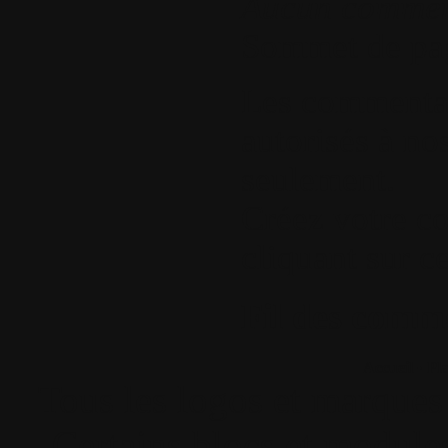
Aucun commen
Sommet de pa
Les commentair
autorisés à nos
seulement.
Créez votre c
cliquant sur ce
Fil des comme
Accueil
•
Pla
Tous les logos et marques 
Certains blocs et modul