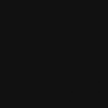
Spécialement
Avec EagleGet 
HTML5 de YouT
vidéos HD 720p
offre une expé
intelligente qu
Convertir les
(prochainement
EagleGet peut 
Web, mais agit
Vous pouvez co