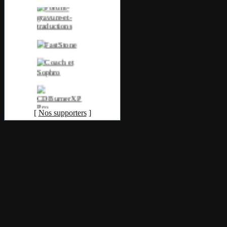
Nouvelle mise 
Changements
1.Optimisatio
[
Nos supporters
]
disparaissait.
2.Optimisatio
par défaut.
3.Optimisatio
catégorie de t
4.Optimisatio