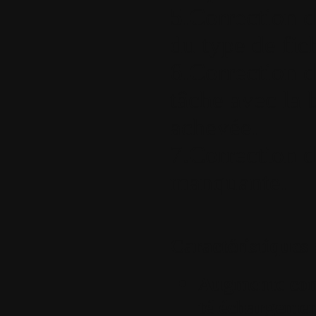
5.Correction d
du type de fic
6.Correction de
tâche avec la 
achevée.
7.Correction d
manquante.
Caractéristiques
Augmente cons
téléchargemen