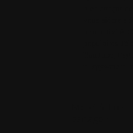
bien conçue de
vous aidera à f
productivité. 
populaires Tél
YouTube, Eagle
ni spyware ni 
Merci à
Lust
partage !