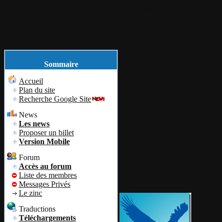
Accueil
Plan du site
Identification
mars
11
2015
Sommaire
Accueil
Plan du site
EagleGet 2.0
Recherche Google Site
News
Par
Colok
Col
Les news
Proposer un billet
Version Mobile
Nouvelle mise 
Forum
Accès au forum
Liste des membres
Messages Privés
Le zinc
Traductions
Téléchargements