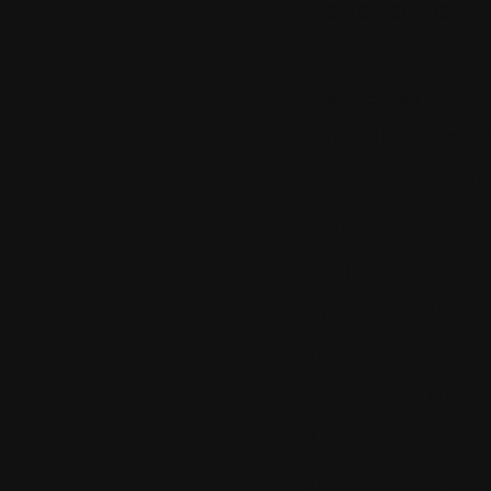
votre temps, vo
Supporte tous
EagleGet suppo
que Chrome, Fi
que vous utilis
vitesse de tél
Télécharger le
EagleGet détec
médias sur n'i
sans s'y limit
Google Video e
télécharger de