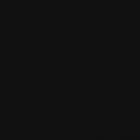
et autres vidé
MP3 et obtenir
téléphones mob
Analyse antiv
EagleGet peut 
afin d'effectue
comme Avira A
Anti -Virus, M
vous protéger 
spyware.
Freeware, effic
Que vous soyez