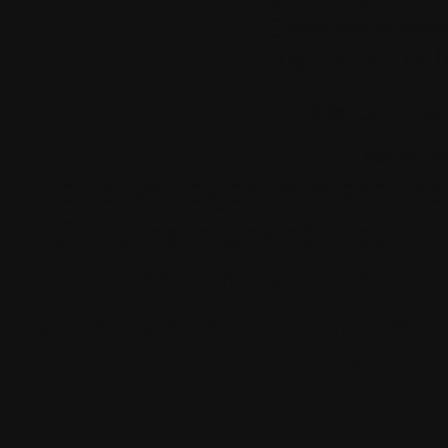
Créez votre com
cliquant sur ce l
Fil des comment
Accueil
•
Pla
Tous les logos et marques 
Certains blocs et modul
italia. Les commentaires so
qui les postent, tout le re
est à la team