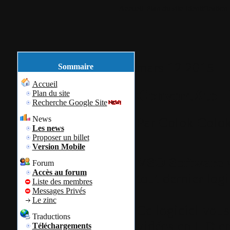
Accueil
Plan du site
Identification
mars
12
2015
Sommaire
Accueil
ConvertXto
Plan du site
Recherche Google Site
News
Par
Colok
Colok
Les news
Proposer un billet
Version Mobile
VSO Software
v
Forum
Accès au forum
tout dernier log
Liste des membres
Messages Privés
Le zinc
Ce logiciel vous
Traductions
vidéos en HD en 
Téléchargements