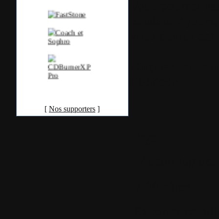
Vous pourrez es
pendant 7 jours, 
vous devrez ache
Cliquer ici pou
l'éditeur
[
Nos supporters
]
Tags
Aucun tag ass
Utilitaires
Exporter ce bil