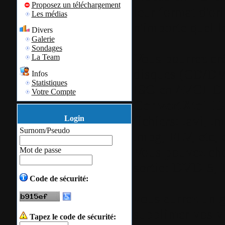
Proposez un téléchargement
leur format d'ori
Les médias
n'importe quel 
Divers
Galerie
Sondages
Vous pourrez cré
La Team
disques (CD/DV
Infos
Statistiques
ISO en AVCHD e
Votre Compte
ConvertXtoH
fichiers: .avi, 
Login
Surnom/Pseudo
.mpg, FLV, etc, e
Vous pouvez choi
Mot de passe
sortie: DVD-5,
Code de sécurité:
vous aurrez un 
subblimer vos v
Tapez le code de sécurité: