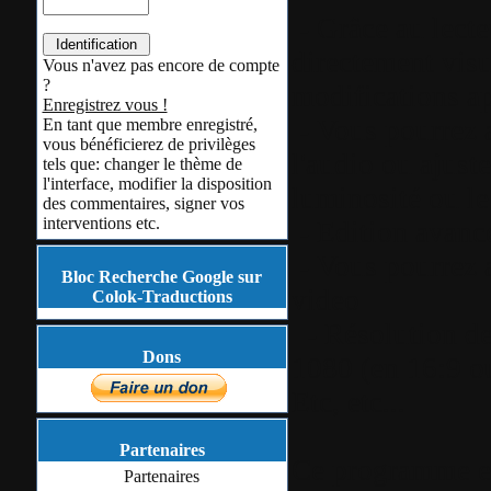
- Grâce au lecte
directement visua
Vous n'avez pas encore de compte
?
modifications ap
Enregistrez vous !
- Vous pourrez a
En tant que membre enregistré,
vous bénéficierez de privilèges
l'audio ou ajuste
tels que: changer le thème de
l'interface, modifier la disposition
luminosité ou le
des commentaires, signer vos
interventions etc.
- Edition avancé
- Vous pourrez a
Bloc Recherche Google sur
video
Colok-Traductions
- Résolution de
Dons
1080 (en 16:9 o
Etc, etc...
Partenaires
Ce programme es
Partenaires