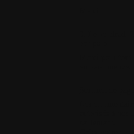
Merci!
3.
Le vendredi 24
par
polo
Merci pour tout 
en peramnence.
Sommet de pag
Les commentaires
autorisés à nos u
seulement.
Créez votre com