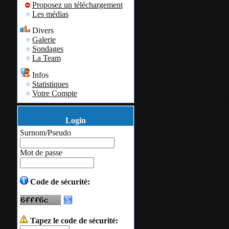
Proposez un téléchargement
Pourquoi?
Les médias
...
Divers
Galerie
Sondages
En les enlevant,
La Team
Ceci ne me rappo
Infos
fait qu'engendre
Statistiques
Votre Compte
navigations sur l
Seuls la recherch
Login
j'ai un partenari
Surnom/Pseudo
Mot de passe
Si jamais, vous 
site, je laisse l
Code de sécurité:
trouve dans le 
d'accueil (mais 
Tapez le code de sécurité: