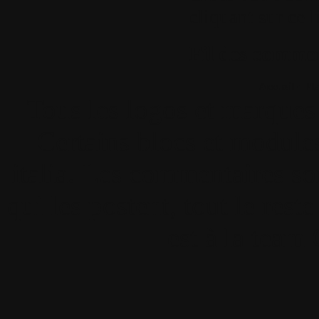
cliquant sur ce l
Fil des comment
Accueil
•
Pla
Tous les logos et marques 
Certains blocs et modul
italia. Les commentaires so
qui les postent, tout le re
est à la team