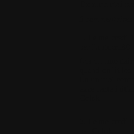
Commentaires
3 commentaires
1.
Le mercredi 15
par
Lustucru80
Les commentaires
quand on lit les
En un mot comm
excellente initia
Colok.
2.
Le mercredi 15
par
Colok