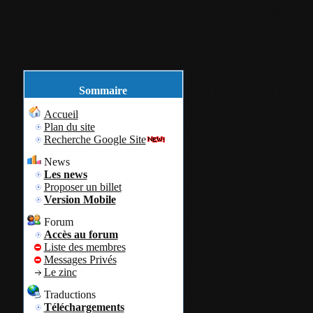
Accueil
Plan du site
Identification
juillet
15
2015
Sommaire
Accueil
Suppression de
Plan du site
Recherche Google Site
site!
News
Les news
Proposer un billet
Par
Colok
Colok
Version Mobile
Bonjour tout le
Forum
Accès au forum
Liste des membres
Messages Privés
J'ai décidé de s
Le zinc
publicitaires qui
Traductions
Colok-Traducti
Téléchargements