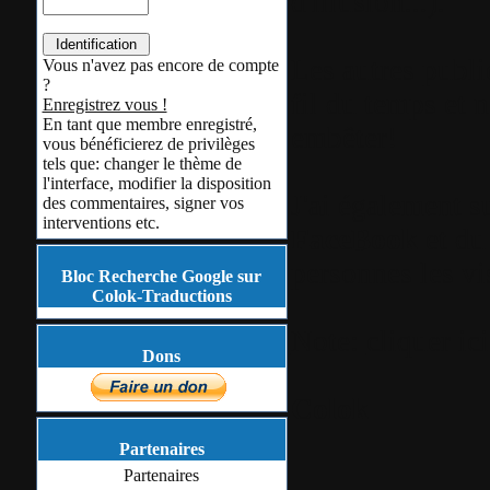
d'illusion...).
Les autres publi
Vous n'avez pas encore de compte
?
fil du temps et 
Enregistrez vous !
En tant que membre enregistré,
embêter!
vous bénéficierez de privilèges
tels que: changer le thème de
l'interface, modifier la disposition
J'ai également s
des commentaires, signer vos
interventions etc.
FaceBook
et d
personnes les vis
Bloc Recherche Google sur
Colok-Traductions
Note:
cliquer ic
Dons
Colok
Partenaires
Partenaires