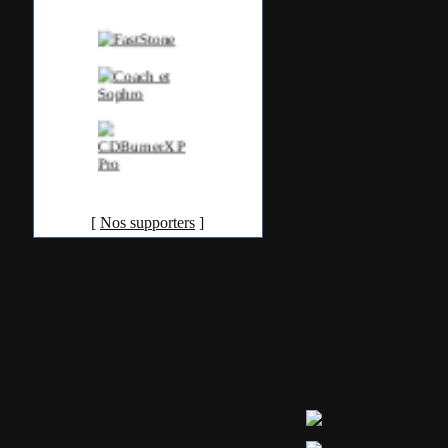
Tags
Aucun tag ass
Utilitaires
Exporter ce bil
billet
[
Nos supporters
]
Publicité
Partager ou s