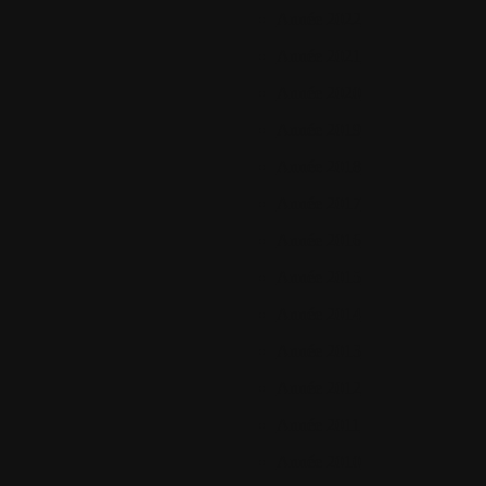
Année 2022
Année 2021
Année 2020
Année 2019
Année 2018
Année 2017
Année 2016
Année 2015
Année 2014
Année 2013
Année 2012
Année 2011
Année 2010