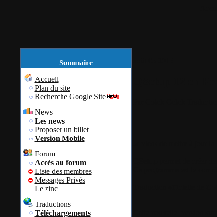
Accue
août
05
2015
Sommaire
QSetup 12 en Fr
Accueil
Plan du site
Recherche Google Site
Par
Colok
Colok Traductio
News
Les news
Proposer un billet
Version Mobile
Je viens de mettre à jour la 
Forum
QSetup
permet de créer des
Accès au forum
Ce programme est le complém
Liste des membres
Messages Privés
Traduction officielle de
Co
Le zinc
Traductions
Cette nouvelle version su
Téléchargements