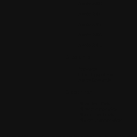
Année 2009
Année 2008
Année 2007
Année 2006
Année 2005
Sites amis
freewares-
tutos.blogspot.com
Autres liens amis
S'abonner
Fil rss des billets
Fil rss commentaires
Fil atom des billets
Fil atom commentaires
 la propriété respective de ceux qui les postent, tout le reste Colok-