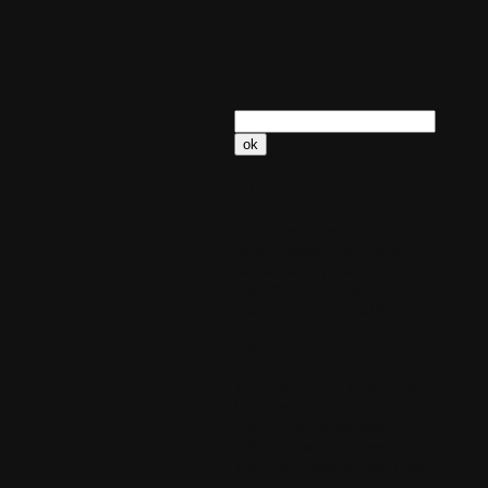
24
25
26
27
28
29
30
31
Recherche
Nuage de mots clefs
séries
films
migration
vidéothèque
Nettoyage
disque
sans perte
découpe
cassette
CD
collection
audiothèque
médiathèque
sonothèque
discothèque
édition-audio
développement
pragrammation
traitement-
ligne
auto-complétion
coloration-syntaxique
éditeur
mal-être
stress
bilan-de-compétences
bilan
coaching-de-vie
coaching