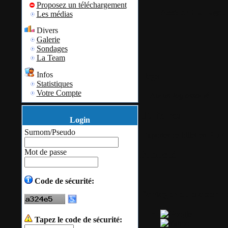
Proposez un téléchargement
Accéder à la page 
Les médias
Divers
Galerie
Sondages
La Team
Infos
Tags
Statistiques
Votre Compte
Aucun tag associé
Utilitaires
Login
Surnom/Pseudo
Exporter ce billet en PDF
Mot de passe
Publicité
Code de sécurité:
Partager ou s'abonn
Tapez le code de sécurité: