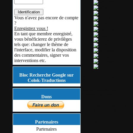
Vous n'avez pas encore de compte
?
Enregistrez vous !
En tant que membre enregistré,
vous bénéficierez de privilèges
tels que: changer le thème de
l'interface, modifier la disposition
des commentaires, signer vos
interventions etc.
Bloc Recherche Google sur
Commentaires
Colok-Traductions
Aucun commentaire
Sommet de page
Dons
Les commentaires liés à ce b
Créez votre compte dès ma
Fil des commentaires 
Partenaires
Partenaires