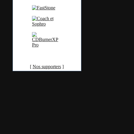
[
Nos supporters
]