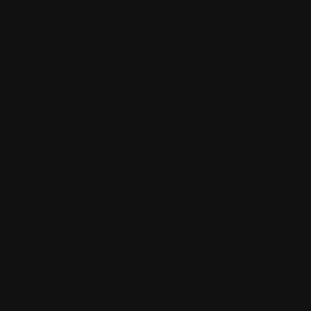
Sophrologie
intelligent
texte
Catégories
Colok Traductions
Logiciel gratuit
Nouveautés
Traductions
VSO Software
Autres catégories
Archives
Année 2026
Juin 2026
Janvier 2026
Année 2025
Année 2024
Année 2023