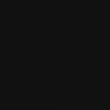
il
Plan du site
Identification
Devenez membre
Les forums
Télécharge
ançais
ns
traduction française officielle de
QSetup 12
 installations précises de vos patchs et de vos programmes.
ent idéal à tout traducteur...
lok
pour l'interface et de
Philippe
et
Le Ch@land
pour le fichier d'aide
pporte
Windows 10
en 32 et 64 Bits