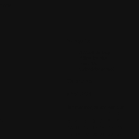
ments
Navigation
Accueil du blog
Billets les plus
consultés
Calendrier annuel
Calendrier
» Août 2026
lun
mar
mer
jeu
ven
sam
dim
1
2
 !
3
4
5
6
7
8
9
10
11
12
13
14
15
16
17
18
19
20
21
22
23