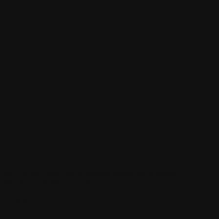
illet sont autorisés à nos utilisateurs enregistrés seulement.
intenant
en cliquant sur ce lien
.
de ce billet