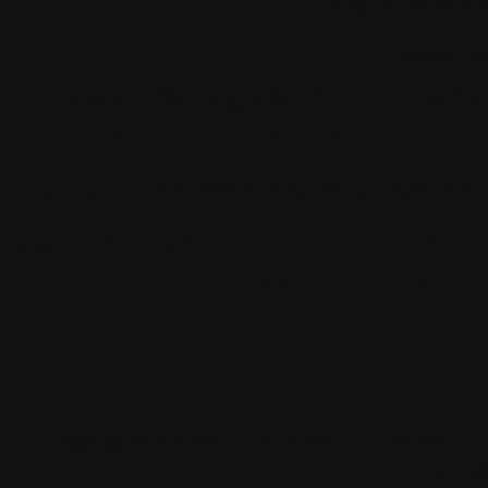
Fil des comment
Accueil
•
Pla
Tous les logos et marques 
Certains blocs et modul
italia. Les commentaires so
qui les postent, tout le re
est à la team
[ Page générée en
0.3373
sec ]
[ Vitesse P
3.10