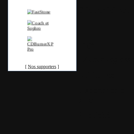
Cliquer ici pour
Tags
Aucun tag asso
[
Nos supporters
]
Utilitaires
Exporter ce bill
billet
Publicité