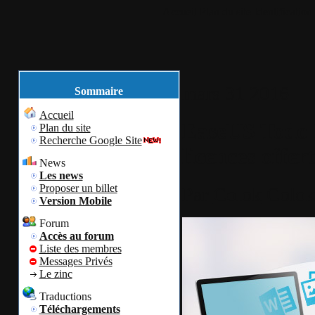
Accueil
Plan du site
Identification
mars
31
2016
Sommaire
Accueil
EaseUS Todo 
Plan du site
Recherche Google Site
licences offer
News
Les news
Proposer un billet
Par
Colok
Colok
Version Mobile
Forum
Accès au forum
Liste des membres
Messages Privés
Le zinc
Traductions
Téléchargements