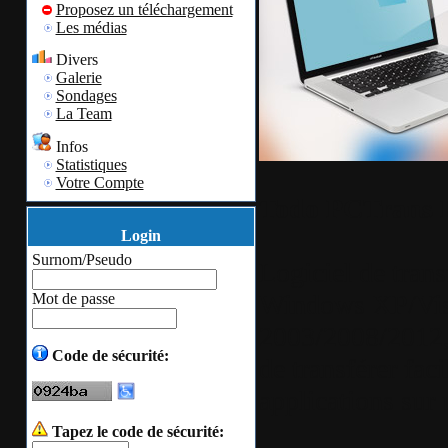
Proposez un téléchargement
Les médias
Divers
Galerie
Sondages
La Team
Infos
Statistiques
Votre Compte
Todo PCTrans P
Login
Surnom/Pseudo
Logiciel de trans
Windows XP/Vist
Mot de passe
2003/2008/2012, 
Code de sécurité:
de transférer fac
applications su
Tapez le code de sécurité: