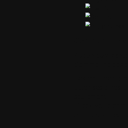
Commentaires
Aucun commenta
Sommet de page
Les commentaires 
autorisés à nos ut
seulement.
Créez votre com
cliquant sur ce l