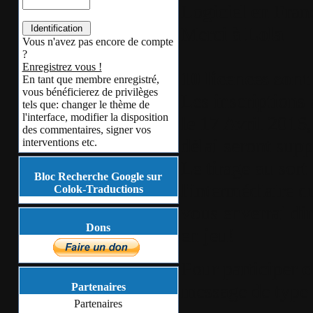
Logiciel en Fran
Merci à
Lola
Vous n'avez pas encore de compte
?
Enregistrez vous !
10 licences sont
En tant que membre enregistré,
vous bénéficierez de privilèges
Les inscriptions 
tels que: changer le thème de
l'interface, modifier la disposition
le 17 Avril 2016,
des commentaires, signer vos
délai seront supp
interventions etc.
Le tirage au sort
Bloc Recherche Google sur
l'intermédiaire
Colok-Traductions
vous enverrai di
Dons
en jeu!
Pour participer
c
message de type (
Partenaires
Partenaires