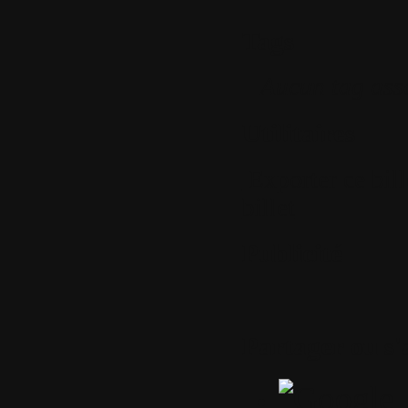
Tags
Aucun tag ass
Utilitaires
Exporter ce bil
billet
Publicité
Partager ou s