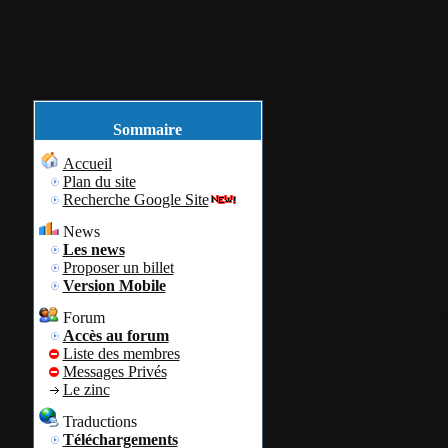
Accueil
Plan du site
Identification
avril
01
2016
Sommaire
Accueil
Traduction fra
Plan du site
Recherche Google Site
Zoner Photo S
News
32 et 64 bits
Les news
Proposer un billet
Version Mobile
Par
Colok
Colok
Forum
Accès au forum
Liste des membres
Messages Privés
Zoner Photo St
Le zinc
logiciel de gesti
Traductions
Téléchargements