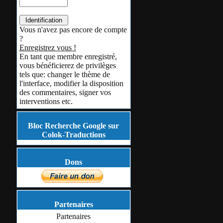
Par contre, il e
n'aurez aucun s
Vous n'avez pas encore de compte
part de l'édite
?
francisée !
Enregistrez vous !
En tant que membre enregistré,
vous bénéficierez de privilèges
tels que: changer le thème de
En cliquant ici
l'interface, modifier la disposition
dédié à
Zoner S
des commentaires, signer vos
interventions etc.
pourrez y trouve
tutoriels créés 
Bloc Recherche Google sur
Colok-Traductions
Un grand merci
et son partage!
Dons
Vous trouverez u
des tutoriels (en
Partenaires
et des offres spé
Partenaires