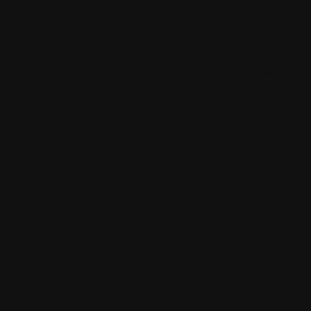
cliquant sur ce l
Fil des comment
Accueil
•
Pla
Tous les logos et marques 
Certains blocs et modul
italia. Les commentaires so
qui les postent, tout le re
est à la team