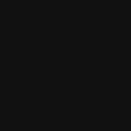
Vous reconnaiss
faites, et que j
pour responsabl
fonctionne plus 
Cliquer ici pou
française de Zo
pour Windows 3
Cliquer ici pou
française de Zo
pour Windows 6