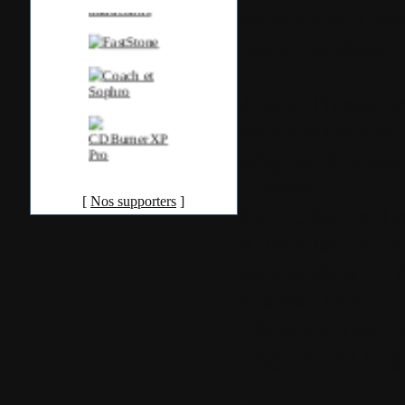
développeur
ww
page
Facebook
Avant d'installe
recommande de f
original que vou
fichiers!
[
Nos supporters
]
Pour cela, explo
d'installation d
copiez dans un au
zpsres.US.dll
or
retrouver votre 
originel: en Ang