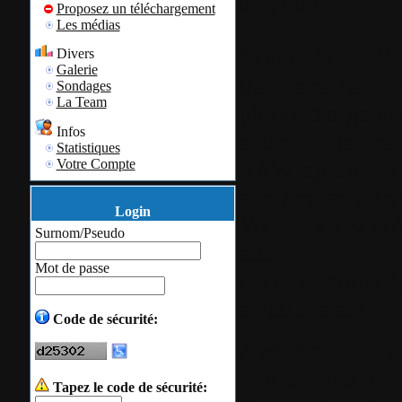
de photos.
Proposez un téléchargement
Les médias
Zoner Photo St
Divers
Galerie
transférer les p
Sondages
La Team
photo, d'organis
Infos
et d'éliminer les 
Statistiques
RAW, ajouter des
Votre Compte
et marquer votre
Login
Vous pouvez cré
Surnom/Pseudo
etc...
Mot de passe
Il vous permet é
créations sur Fl
Code de sécurité:
Avec l'autorisat
poursuivrai la 
Tapez le code de sécurité: