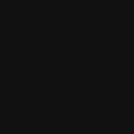
illet sont autorisés à nos utilisateurs enregistrés seulement.
intenant
en cliquant sur ce lien
.