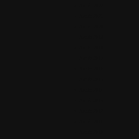
Année 2022
Année 2021
Année 2020
Année 2019
Année 2018
Année 2017
Année 2016
Année 2015
Année 2014
Année 2013
Année 2012
Année 2011
Année 2010