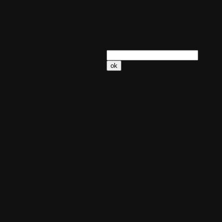
24
25
26
27
28
29
30
31
icences libres, des contrats
ibre, fait d’entraide (pour adapter
Recherche
sent les tutoriels d’utilisation).
el qu’on le connaît aujourd’hui.
entrée vers ce monde numérique où
ourne pour la chaleur de la
Nuage de mots clefs
séries
films
migration
vidéothèque
Nettoyage
 deviennent vite obsolètes. Cinq
disque
sans perte
découpe
ec des yeux de Chat Potté),
cassette
CD
collection
qui désormais déborde largement
audiothèque
médiathèque
um, puis un Spip… c’est pas lourd
sonothèque
discothèque
édition-audio
développement
), un nouveau Framabook ou une
pragrammation
traitement-
e SPIP qui a vaillamment permis
ligne
auto-complétion
é et le plus accessible pour cet
coloration-syntaxique
éditeur
mal-être
stress
bilan-de-compétences
bilan
our vous proposer cette refonte,
coaching-de-vie
coaching