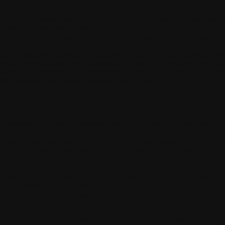
. On se rend compte que derrière certains logiciels gratuits, il existe des l
u respect de certaines valeurs. Alors on découvre le monde du Logiciel L
ant du site) et de collaboration (à côté des fiches pour les logiciels fleuris
ue ce premier site devienne un annuaire collaboratif de logiciels libres t
 et pour des « non-pros » de l’informatique, conçu comme une porte d’
ibertés sont respectés. On y vient pour un besoin logiciel précis, on y ret
élicieusement contaminer par les valeurs du Libre.
reboot
nous savons l’annuaire vieillissant, avec des notices trop détaillées qui
hésitations (« Faut-il vraiment repartir de zéro ? », se demandait-on av
culons, nous nous rendons compte qu’il n’est plus adapté ni au Libre (
s), ni à nos usages (avec des contributions passant par un wiki, un for
ours une urgence qui vient de tomber (entraînée par un de nos serveurs
u, un Internet à Dégoogliser… Et puis il est difficile d’admettre que l
e page d’accueil) depuis tant d’années n’était plus l’outil le mieux adapt
ns (et de multiples abandons/blocages/coup de fouet/reprises du projet) p