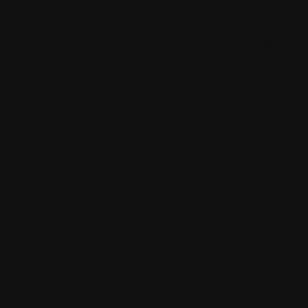
nuaire. Ne vous inquiétez pas, si vous aimez l’ancien, nous en avons gard
org
;) ! Cinq ans, et le travail conjoint de nombreux membres, salariés, m
r leurs
templates
de visualisation… Mais surtout
Makina Corpus
, entr
bre, qui nous a fait un design et une intégration Drupal aux petits oign
nt le cap) sur les derniers efforts que nous ne savions pas fournir no
u site
Imprimer ce billet
er