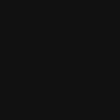
ments
Navigation
Accueil du blog
Billets les plus
consultés
Calendrier annuel
es les portes du Libre.
Calendrier
» Août 2026
lun
mar
mer
jeu
ven
sam
dim
ute particulière qu’on vous
1
2
de rien, a défini notre identité.
3
4
5
6
7
8
9
10
11
12
13
14
15
16
s Kauffmann) commencent à
le budget informatique était grevé
17
18
19
20
21
22
23