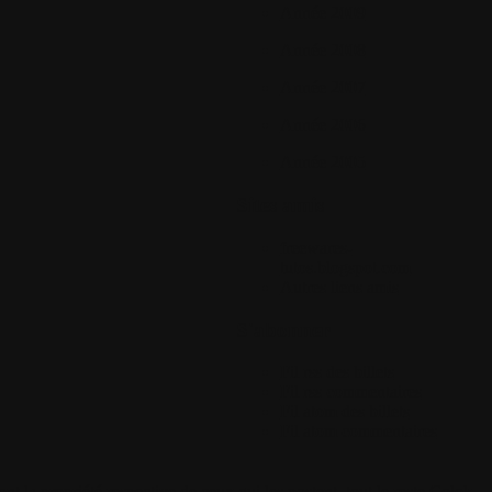
Année 2009
Année 2008
Année 2007
Année 2006
Année 2005
Sites amis
freewares-
tutos.blogspot.com
Autres liens amis
S'abonner
Fil rss des billets
Fil rss commentaires
Fil atom des billets
Fil atom commentaires
 la propriété respective de ceux qui les postent, tout le reste Colok-