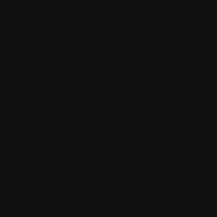
il
Plan du site
Identification
Devenez membre
Les forums
Télécharge
nnuaire du libre renaît entre vos mains
ns
uaire de Framasoft, renaît de ses cendres… pour ouvrir encore plus grand
t était l’annuaire…
un ton biblique non plus, mais il est vrai que c’est avec une émotion to
te du tout premier projet, celui qui a fait naître Framasoft ; et qui, mine 
 prof de
FRA
nçais (Caroline d’Atabekian) et un prof de
MA
ths (Alexi
iciels gratuits pour les salles d’ordinateurs de leurs établissements dont 