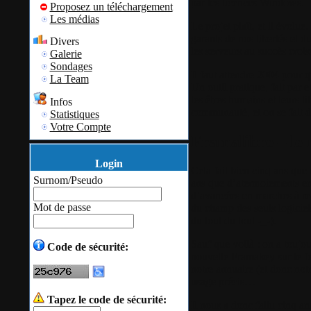
par les licences Windows.
Proposez un téléchargement
Les médias
Le projet plaît, et il évolue
garants de nos libertés et d
Divers
les serveurs au succès croiss
Galerie
Sondages
Il faut attendre 2004 pour q
La Team
Un outil pratique, fait par
les êtres humains et leurs l
Infos
communauté, et on se fait d
Statistiques
Votre Compte
Framalibre – le 
Login
Cela fait bien cinq ans que 
Surnom/Pseudo
ans que d’atermoiements en 
d’avancées en marches à re
Mot de passe
du champ des seuls logiciel
du tout du tout -_-).
Sauf que voilà : on a touj
Code de sécurité:
nouvelle Framakey sur le fe
notre annuaire (et donc notr
usage précis…
Tapez le code de sécurité:
Il nous a donc fallu cinq a