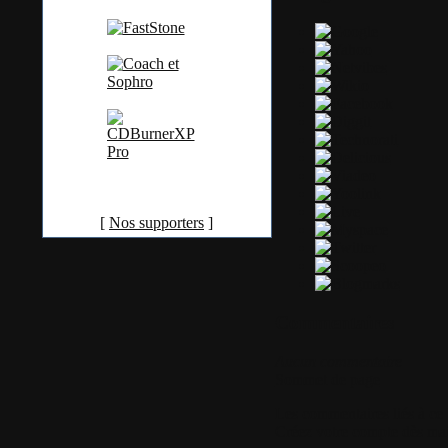
[
Nos supporters
]
Commentaires
Aucun commentaire
Sommet de page
Les commentaires liés à ce b
Créez votre compte dès ma