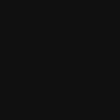
é une archive juste à cette
Sophrologie
intelligent
ais surtout partenaires :
Smile
,
texte
eprise toulousaine bien connue des
ons et nous a accompagnés (avec
Catégories
us-mêmes.
Colok Traductions
Logiciel gratuit
Nouveautés
Traductions
VSO Software
Autres catégories
Archives
Année 2026
Juin 2026
Janvier 2026
Année 2025
Année 2024
Année 2023