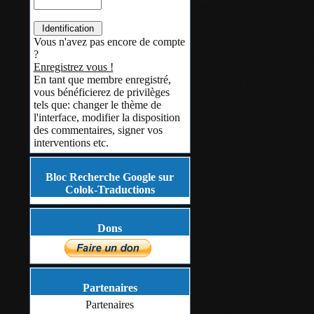
cette remise à zéro de l’an
adresse
archive.framalibre.
dans un premier temps, pou
Vous n'avez pas encore de compte
visiteurs du Capitole du Li
?
Framatophe tenant vaillamme
Enregistrez vous !
En tant que membre enregistré,
Cliquer ici pour accéder a
vous bénéficierez de privilèges
tels que: changer le thème de
l'interface, modifier la disposition
des commentaires, signer vos
interventions etc.
Tags
Aucun tag associé
Bloc Recherche Google sur
Colok-Traductions
Utilitaires
Exporter ce billet en PDF
Dons
Publicité
Partenaires
Partenaires
Partager ou s'abonn