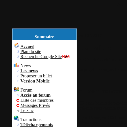
Accue
avril
03
2017
Sommaire
Framalibre : l’a
Accueil
Plan du site
Recherche Google Site
Par
Colok
Colok Traductio
News
Le projet historique, l’ann
Les news
Proposer un billet
Version Mobile
Au commencemen
Forum
Accès au forum
Liste des membres
OK : pas besoin de prendre 
Messages Privés
présente cette refonte complè
Le zinc
Il y a 16 ans, en 2001, une
Traductions
s’échanger des listes de log
Téléchargements