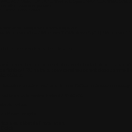
 AAC, AC3, OGG, FLAC, APE, WavPack, Speex, WAV, CDA, WMA, S3M, 
eurs effets vous sont proposés:
ch, Tempo, Echo, Speed
 radio et de l'enregistrer sur votre disque dur
Windows Vista / Windows 7 / Windows 8 (8.1) / Windows 10
rté:
des bibliothèques des
parties
tierces.
amètres en Lecture seule était sans effet si la liste de lecture n
 de fichiers LRC ne traitait pas certaines parenthèses comme il a
its défauts.
e traductions ou autres, veuillez en informer l'éditeur ou déposez un messag
 cette
nouvelle version Android 2.60 RC 434
ite de l'éditeur
r AIMP 4
en Français
rtable au début de l'installation.
e Colok