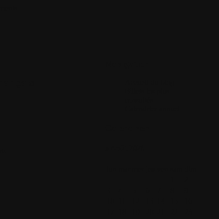
ments
Navigation
rançais
Accueil du blog
Billets les plus
consultés
Calendrier annuel
Calendrier
» Août 2026
tc...
lun
mar
mer
jeu
ven
sam
dim
1
2
3
4
5
6
7
8
9
10
11
12
13
14
15
16
17
18
19
20
21
22
23