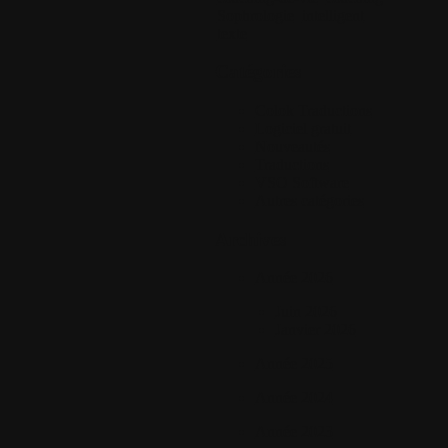
Sophrologie
intelligent
texte
Catégories
Colok Traductions
Logiciel gratuit
Nouveautés
Traductions
VSO Software
Autres catégories
Archives
Année 2026
Juin 2026
Janvier 2026
Année 2025
Année 2024
Année 2023