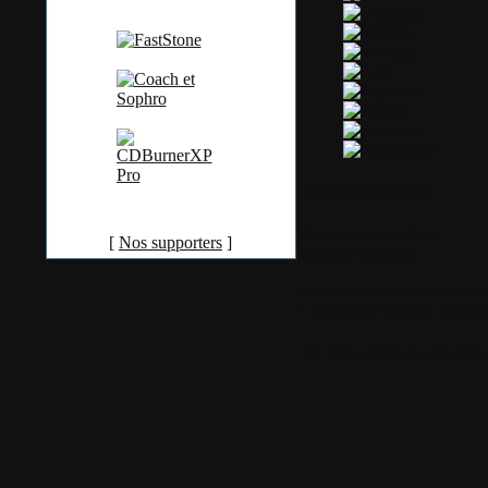
Commentaires
Aucun commentaire
[
Nos supporters
]
Sommet de page
Les commentaires liés à ce b
Créez votre compte dès ma
Fil des commentaires 