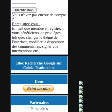
Vous n'avez pas encore de compte
Tags
?
Enregistrez vous !
Aucun tag associé
En tant que membre enregistré,
vous bénéficierez de privilèges
Utilitaires
tels que: changer le thème de
l'interface, modifier la disposition
Exporter ce billet en PDF
des commentaires, signer vos
interventions etc.
Publicité
Bloc Recherche Google sur
Colok-Traductions
Partager ou s'abonn
Dons
Partenaires
Partenaires