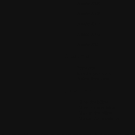
Année 2009
Année 2008
Année 2007
Année 2006
Année 2005
Sites amis
freewares-
tutos.blogspot.com
Autres liens amis
S'abonner
Fil rss des billets
Fil rss commentaires
Fil atom des billets
Fil atom commentaires
 la propriété respective de ceux qui les postent, tout le reste Colok-