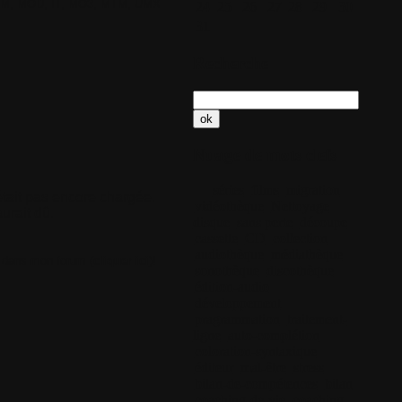
XM, MOD, IT, MO3, MTM, UMX
24
25
26
27
28
29
30
31
Recherche
Nuage de mots clefs
séries
films
migration
'était pas encore chargée.
vidéothèque
Nettoyage
urait dû.
disque
sans perte
découpe
cassette
CD
collection
audiothèque
médiathèque
e dans mon forum (
cliquer ici
)!
sonothèque
discothèque
édition-audio
développement
pragrammation
traitement-
ligne
auto-complétion
coloration-syntaxique
éditeur
mal-être
stress
bilan-de-compétences
bilan
coaching-de-vie
coaching