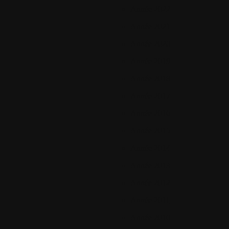
Année 2022
Année 2021
Année 2020
Année 2019
Année 2018
Année 2017
Année 2016
Année 2015
Année 2014
Année 2013
Année 2012
Année 2011
Année 2010