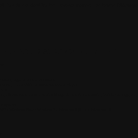
il
Plan du site
Identification
Devenez membre
Les forums
Télécharge
 pour PC et 2.60 RC 434 pour Androïd en F
ns
valent, léger et simple d'utilisation.
 Winamp , Foobar2000 et Windows Média Player.
onore.
io, effectuer des opérations d'archivage de vos fichiers audio, l'édition de tags, etc, e
ce système.
SP3 / Windows Vista / Windows 7 / Windows 8 (8.1) et Windows 10
P: