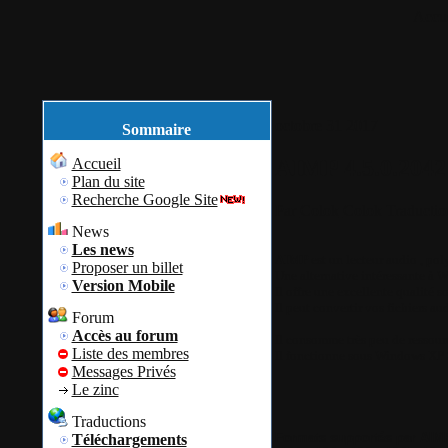
Accue
octobre
31
2017
Sommaire
AIMP 4.5.0.2042
Accueil
Plan du site
Recherche Google Site
Par
Colok
Colok Traductio
News
Les news
AIMP
est un lecteur audio , poly
Proposer un billet
Une alternative intéressante à
Version Mobile
Il offre une excellente qualité s
Il peut convertir vos fichiers aud
Forum
Accès au forum
Il consomme très peu de ressour
Liste des membres
Il fonctionne sous Windows XP 
Messages Privés
Le zinc
Traductions
Formats supportés par AIM
Téléchargements