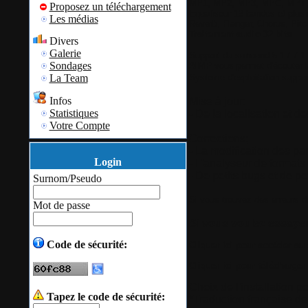
MP1, MP2, MP3, MPC, MP+,
Proposez un téléchargement
Equaliseur 18 bandes et plusi
Les médias
Reverb, Flanger, Chorus, Pit
Traitement audio 32 bits
Divers
Galerie
Support du
surround 5.1 / 7.1
Sondages
AIMP
vous permet d'écouter la
Système d'exploitation suppo
La Team
Infos
Mise à jour:
Statistiques
- De la localisation et 
Votre Compte
Corrections:
- La modification des par
Login
- L'analyseur de formats
- De petits bugs et de pet
Surnom/Pseudo
Si vous trouvez des erreurs d
Mot de passe
Si vous voulez essayer
Code de sécurité:
Cliquer ici pour accéder au s
Cliquer ici pour télécharge
Choix de l'installation po
Tapez le code de sécurité:
*Traduction française d