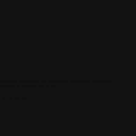
illet sont autorisés à nos utilisateurs enregistrés seulement.
intenant
en cliquant sur ce lien
.
de ce billet