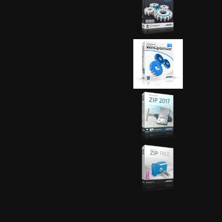
WinOptimiz
2017
v14.00.04
Ashampoo
WinOptimiz
FREE
v1.0.0
Ashampoo
2017
v2.0.42
Ashampoo
FREE
v1.0.7