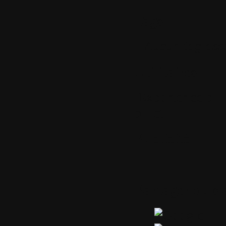
Tags
Aucun tag ass
Utilitaires
Exporter ce bil
billet
Publicité
Partager ou s