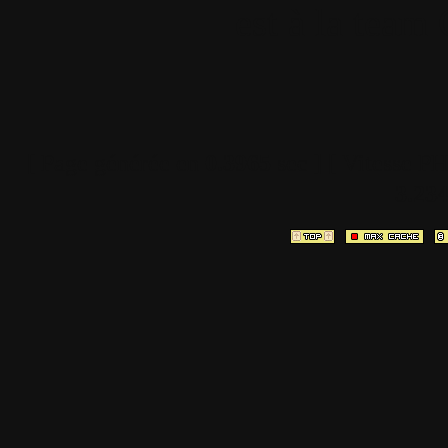
est à la team
[ Page générée en
0.3965
sec ]
[ Vitesse P
3.23