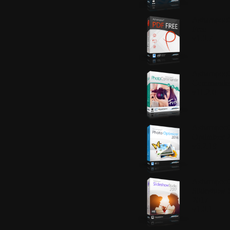
Ashampoo
Free
v1.0.7
Ashampoo®
Commande
v11.2.0
Ashampoo®
Optimizer 
v6.2.19
Ashampoo
Slideshow 
2017
v1.0.1