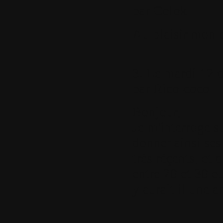
par
Colok
Au plaisir mon 
3.
Le mardi 12 d
par
Rico-coco
Bonjour,
Je m'interroge su
donner ainsi ses
très réçents, et 
entre 20 et 30 e
y aurait il une a