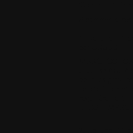
Commentaires
8 commentaires
1.
Le lundi 11 d
par
URSUS
MERCI COLOK de
J 'utilise A
pour les gravure
acheté à l'époqu
régulièrement
IL EST IMPECC
2.
Le lundi 11 d