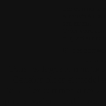
Les commentaires
autorisés à nos u
seulement.
Créez votre com
cliquant sur ce l
Fil des comment
Accueil
•
Pla
Tous les logos et marques 
Certains blocs et modul
italia. Les commentaires so
qui les postent, tout le re