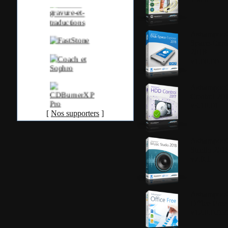
Ashampoo®
Space-Expl
2018
v1.00.00
Ashampoo
Control 20
v3.10.01
[
Nos supporters
]
Ashampoo®
Studio 201
v7.0.1
Ashampoo
Office Free
v12.0.0.95