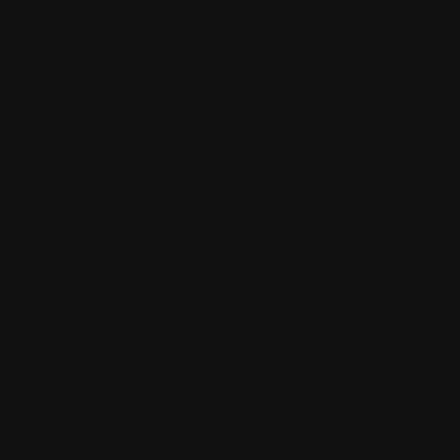
8.
Le lundi 19 fé
Rico-coco
De (très) gros r
encore 3 jours s
directement sur l
Je me suis inscr
3 logiciels pour
En jonglant avec
razzia (en évitant
inutiles).
Sommet de pag