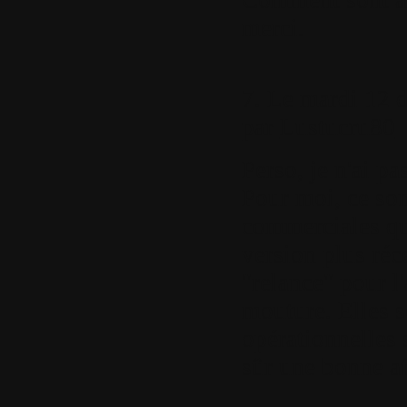
Comment sont al
merci.
7.
Le mardi 12 d
par
Lustucru80
Perso, je n'ai p
Pour moi, ce son
commerciales qui
version plus réce
"relance" pour l'
mouture. Elles s
opérationnelles 
sûr une bonne af