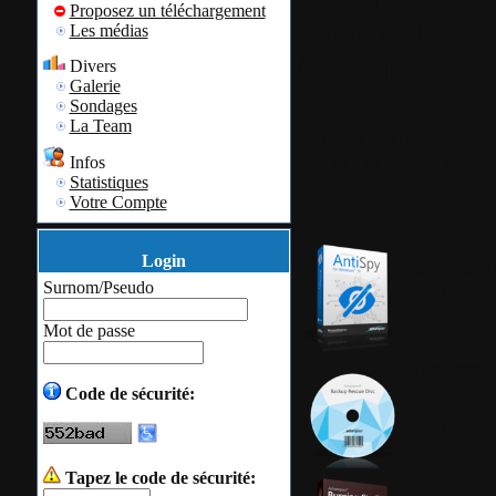
Proposez un téléchargement
panoplie de logi
Les médias
Ashampoo
mis e
Divers
Galerie
Ce sont d'ancien
Sondages
La Team
fonctionnent pre
7 . 8 .8.1 et 10
Infos
Statistiques
Votre Compte
AntiSpy fo
Login
Windows 1
Surnom/Pseudo
v1.0.6
Mot de passe
Ashampoo
Backup Re
Code de sécurité:
Disc
v1.0.0
Tapez le code de sécurité:
Ashampoo