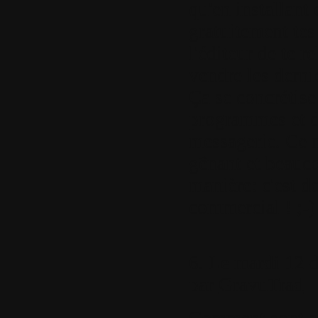
qu'en installan
gratuitement te
l'éditeur de te 
vendre les derni
Ça se concrétise
programmes et de
messagerie. Ce 
gênant et beauco
manière: c'est d
commercial ! ;-)
6.
Le mardi 12 d
par
GravuTrad