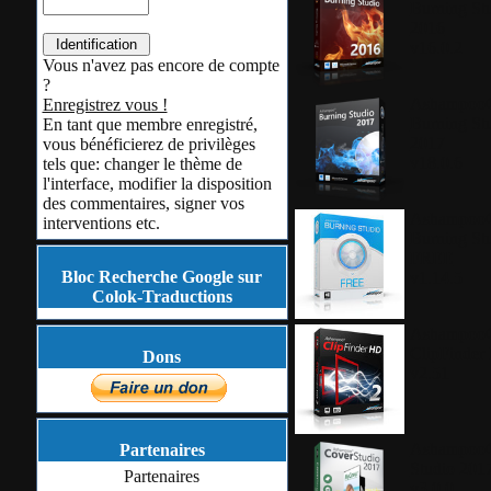
Burning St
2016
v16.0.2
Vous n'avez pas encore de compte
?
Ashampoo
Enregistrez vous !
Burning St
En tant que membre enregistré,
2017
vous bénéficierez de privilèges
v18.0.6
tels que: changer le thème de
l'interface, modifier la disposition
des commentaires, signer vos
Ashampoo
interventions etc.
Burning St
FREE
Bloc Recherche Google sur
v1.14.5
Colok-Traductions
Ashampoo
ClipFinder
Dons
v2.51
Ashampoo®
Partenaires
Studio 201
Partenaires
v3.0.0