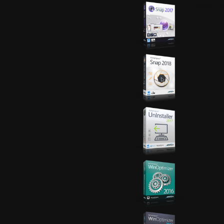
Ashampoo
2017
v1.0.1
Ashampoo
2018
v10.0.3
Ashampoo
Uninstaller
v6.00.14
Ashampoo
WinOptimiz
2016
v12.00.40
Ashampoo