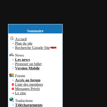
Accueil
Plan du site
Identification
décembre
11
20
Sommaire
Accueil
Ashampoo - A
Plan du site
Recherche Google Site
logiciels disp
News
Les news
Proposer un billet
Par
Colok
Colok
Version Mobile
Forum
Accès au forum
Je remercie
Sa
Liste des membres
Messages Privés
http://www.grat
Le zinc
Traductions
Vous trouverez c
Téléchargements