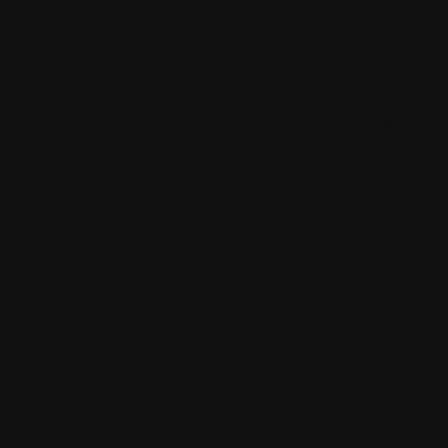
4.
Le mardi 12 d
par
Rico-coco
Je me réponds : 
allégées mais bie
Désolé...
5.
Le mardi 12 d
par
Lustucru80
Rico-coco : Oui,
logiciels dont j'
gravure, désinsta
A la question qu
que c'est une en