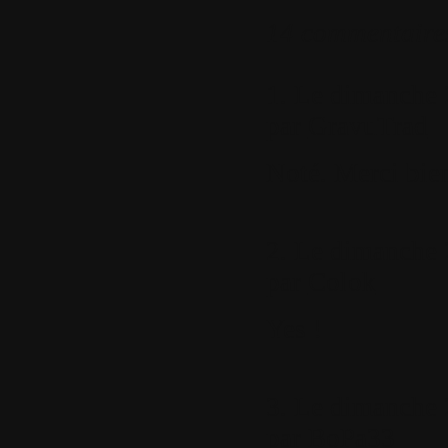
14 commentaire
1.
Le dimanche 2
par
GravuTrad
Noté. Merci bie
2.
Le dimanche 2
par
Colok
Yes !
3.
Le dimanche 2
par
BoPa33