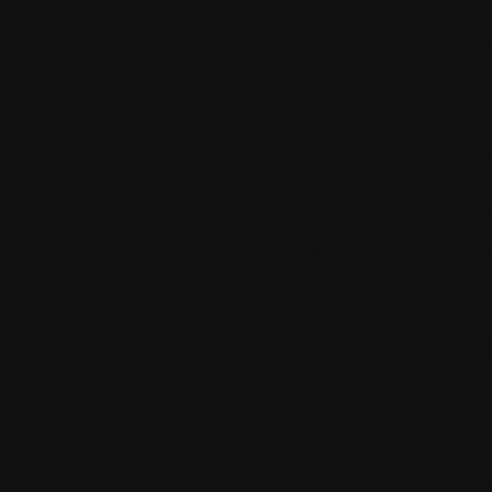
Merci pour la co
4.
Le dimanche 2
par
Garuda-336
Merci Colok, pou
traduction de Fa
Petite observatio
FSCapture.exe de
(modifié le : 24
toujours une ver
lieu de 8.8.0.0 
produit : 8.7 Fr 