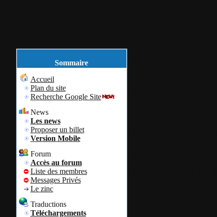
Accueil
Plan du site
Identification
février
24
2018
Sommaire
Accueil
Mise à jour d
Plan du site
Recherche Google Site
FastStone Ca
News
Les news
Proposer un billet
Par
Colok
Colok
Version Mobile
FastStone Capt
Forum
Accès au forum
installation) en 
Liste des membres
Messages Privés
Le zinc
Traductions
Téléchargements