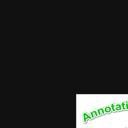
Cliquer ici pou
téléchargement
en
Français (av
Cliquer ici pou
téléchargement
en Français (ve
Cliquer ici pou
FastStone Capt
des logiciels F