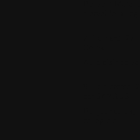
Bonsoir. Merci d
merveilleux logi
7.
Le mardi 27 f
Colok
Au plaisir de vou
8.
Le mercredi 2
par
SAYRUS
Bonjour colok, m
ce logiciel