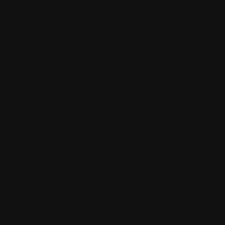
sergio_fr
Merci pour la tr
Capture 8.8. Car
des années cet ut
une licence fami
12.
Le mardi 13 
Colok
Merci à vous...
13.
Le lundi 19 
ricou34