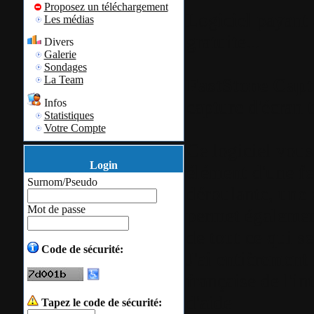
Proposez un téléchargement
Logiciel payant 
Les médias
gratuite...
Divers
Galerie
Sondages
La Team
FastStone Capt
capture d'écran t
Infos
Statistiques
Votre Compte
Ce logiciel vous
Login
élément d'une fe
Surnom/Pseudo
déroulante, une 
Mot de passe
permet également
de tout ce qui se
Code de sécurité:
J'ai entièrement 
française de l'in
d'aide
Tapez le code de sécurité: