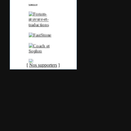
capturer les men
Autres améliora
corrections de b
J'ai fait quelque
précédente tradu
judicieuse de
Ph
[
Nos supporters
]
Quelques jolies
"Dessiner" com
ci-dessus!