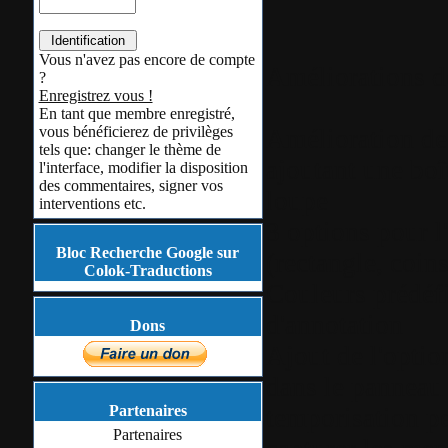
Vous n'avez pas encore de compte
Améliorations de
?
Enregistrez vous !
En tant que membre enregistré,
vous bénéficierez de privilèges
Amélioration de 
tels que: changer le thème de
ajoutant une boî
l'interface, modifier la disposition
des commentaires, signer vos
loupe
interventions etc.
3 options pour l
Bloc Recherche Google sur
(rectangle, coins
Colok-Traductions
Couleurs prédéfi
d'annotation
Dons
Ajout de l'optio
dans le panneau
Partenaires
temporisation pe
Partenaires