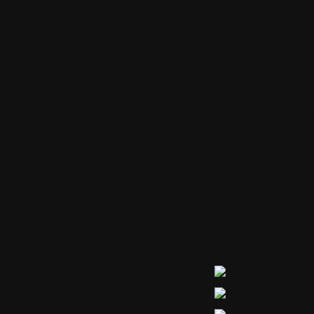
Tags
Aucun tag ass
Utilitaires
Exporter ce bil
billet
Publicité
Partager ou s