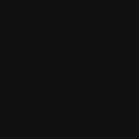
en Français san
l'autorisation !
Le package et la
versions français
l'éditeur lui-mê
qualité.
Je vous déconsei
ces deux version
sites internet.
Mais, vous fait
semble...