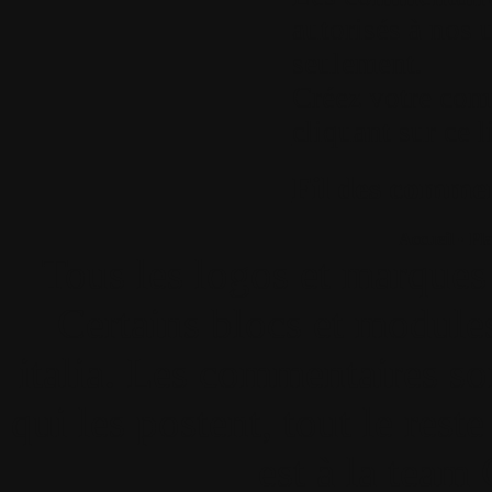
autorisés à nos u
seulement.
Créez votre com
cliquant sur ce l
Fil des comment
Accueil
•
Pla
Tous les logos et marques 
Certains blocs et modul
italia. Les commentaires so
qui les postent, tout le re
est à la team