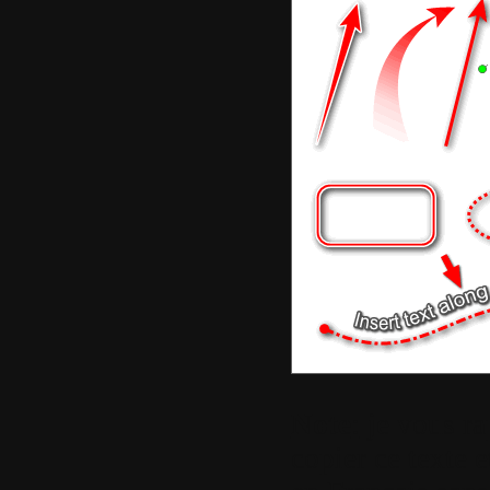
Note
:
je vous rap
copier ce texte 