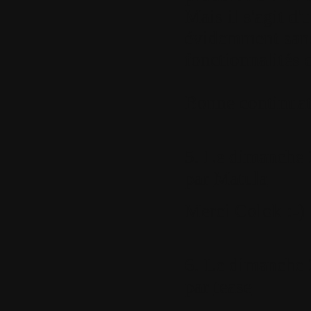
Mais il s'agit d'
évidemment sans
fonctionnalités d
Bonne continuat
5.
Le dimanche 2
par
Matula
Merci Colok :-)
6.
Le dimanche 2
par
tease