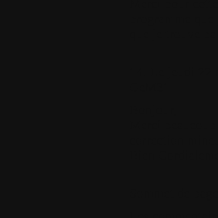
Merci pour cette
programme que j
que je trouve par
14.
Le jeudi 22 
GeM31
Bonjour,
Merci beaucoup p
correction mineu
Bien Cordialem
Sommet de pag
Les commentaires