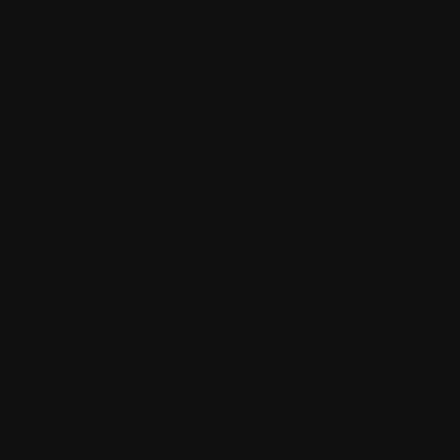
9.
Le lundi 05 m
enzo21
Bonsoir et Merc
profiter de ce su
!!!
10.
Le lundi 12 
paf22
Encore merci pou
traduites. Je les
11.
Le lundi 12 