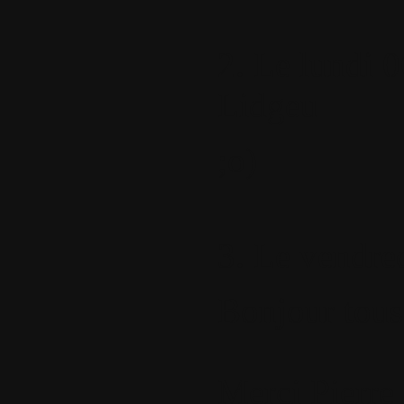
2.
Le lundi 0
Lidgeu
;o)
3.
Le vendred
Bonjour tous
Merci Pierre 