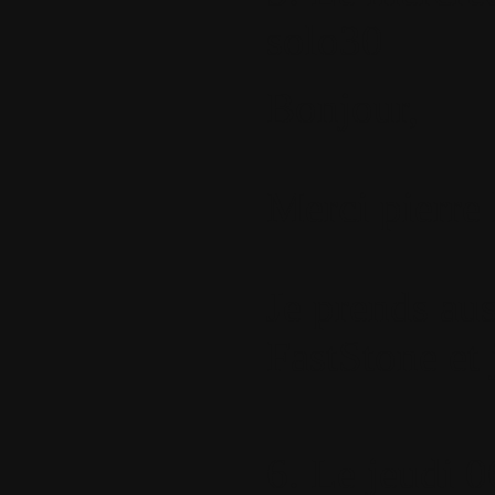
solo30
Bonjour,
Merci pierre
Je prends auss
FastStone et 
6.
Le jeudi 0