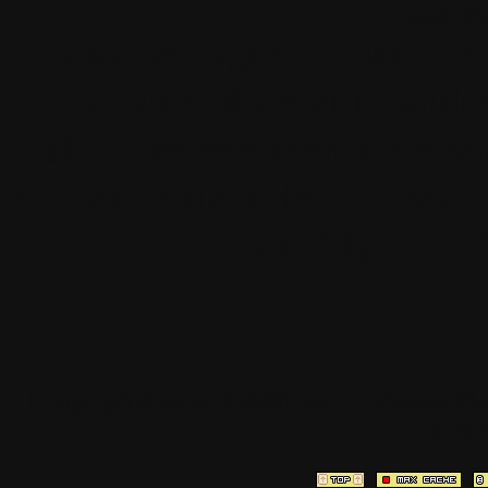
Accueil
•
Pla
Tous les logos et marques 
Certains blocs et modul
italia. Les commentaires so
qui les postent, tout le re
est à la team
[ Page générée en
0.3061
sec ]
[ Vitesse P
3.22