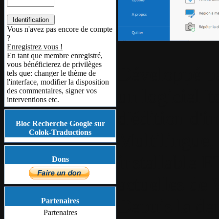
Vous n'avez pas encore de compte
?
Enregistrez vous !
En tant que membre enregistré,
vous bénéficierez de privilèges
Développé p
tels que: changer le thème de
l'interface, modifier la disposition
un logiciel '
des commentaires, signer vos
interventions etc.
d'édition d'i
Bloc Recherche Google sur
Colok-Traductions
Multilingue, 
installable E
Dons
actuelles d
Depuis la der
Partenaires
Partenaires