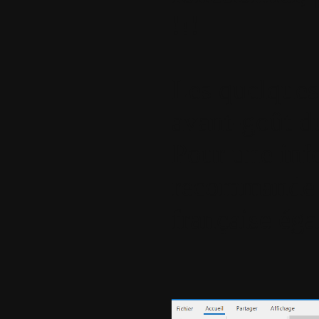
!!!
Les quelques
avant-goût 
Pour une info
recommande de
française ég