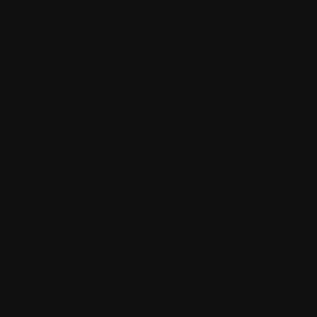
Merci Pierre
Sommet de p
Les commentai
nos utilisate
Créez votre 
ce lien
.
Fil des comm