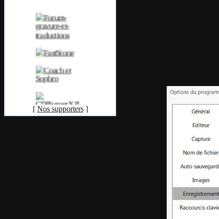
française est
mon prédéces
[
Nos supporters
]