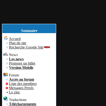
Accueil
Plan du site
Identification
mars
05
202
Sommaire
Accueil
Plan du site
PicPick, le
Recherche Google Site
News
d'écran
Les news
Proposer un billet
Version Mobile
Par
Pierre le
Forum
Accès au forum
Liste des membres
Messages Privés
GRATUIT, in
Le zinc
(évidemment
Traductions
Téléchargements