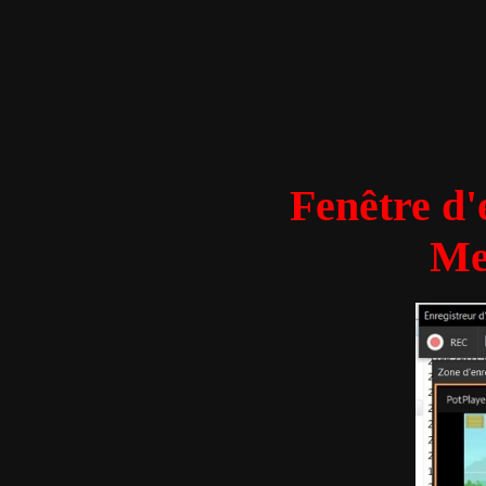
Fenêt
Me