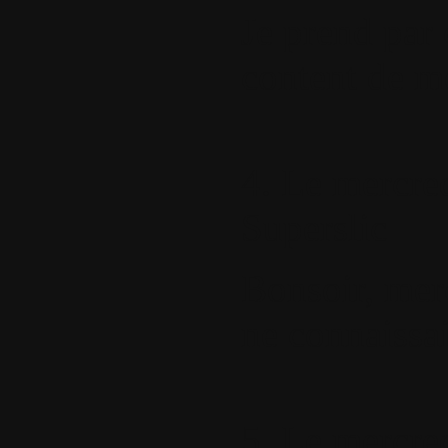
Je prend par c
content de m
4.
Le mercred
Superslic
Bonsoir, merci
ne connaissa
5.
Le mercred