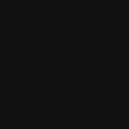
l'abnégation de
tous les contrib
site.
Tous mes encou
accompagnent, le
Chris Garuda
14.
Le dimanche
19:35:43 par
Co
Un grand merci 