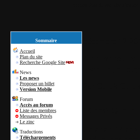
Accueil
Plan du site
Identification
décembre
12
20
Sommaire
Accueil
Anniversaire 
Plan du site
Recherche Google Site
traductions.c
News
Les news
Proposer un billet
Par
Colok
Colok
Version Mobile
Forum
Accès au forum
14 ans? Que le t
Liste des membres
Messages Privés
Le zinc
Cela fait 14 ans
Traductions
traductions.com 
Téléchargements