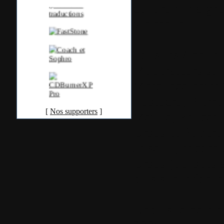
ce forum malgré 
vie réelle...
Tous les Adminis
Modérateurs son
Merci égalemen
Lustucru, Pierre
[
Nos supporters
]
Matula, Pelican,
Ursus et Robert-R
Je salut, encore 
Ursus (pensées a
plus sur le for
Depuis la date d