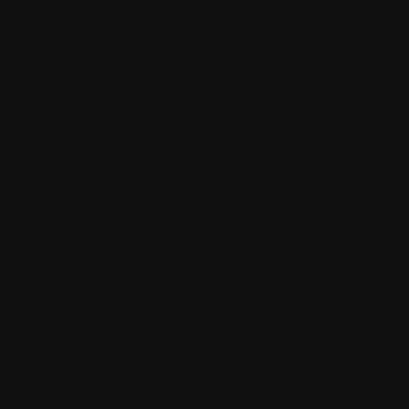
2005, il y a eu
et
cette année 
pages ont été vu
Pour en discuter
Si vous voulez m'
petit
bouton ja
Tags
Aucun tag ass
Utilitaires