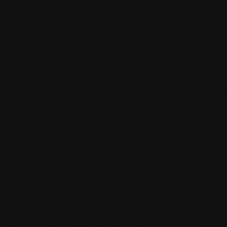
Sommet de pag
Les commentaires
autorisés à nos u
seulement.
Créez votre com
cliquant sur ce l
Fil des comment
Accueil
•
Pla
Tous les logos et marques 
Certains blocs et modul
italia. Les commentaires so