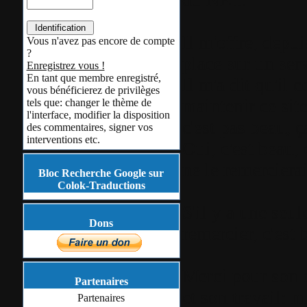
Il m'offre, depu
Vous n'avez pas encore de compte
?
place sur un ser
Enregistrez vous !
En tant que membre enregistré,
Il m'a dit qu'il 
vous bénéficierez de privilèges
maintenir ce site
tels que: changer le thème de
l'interface, modifier la disposition
c'est pas beau, 
des commentaires, signer vos
interventions etc.
Oui, c'est beau, 
ne le remerciera
Bloc Recherche Google sur
Colok-Traductions
S'il y a une seu
Dons
remercier, c'est 
Merci pour son 
Partenaires
et son travail: m
Partenaires