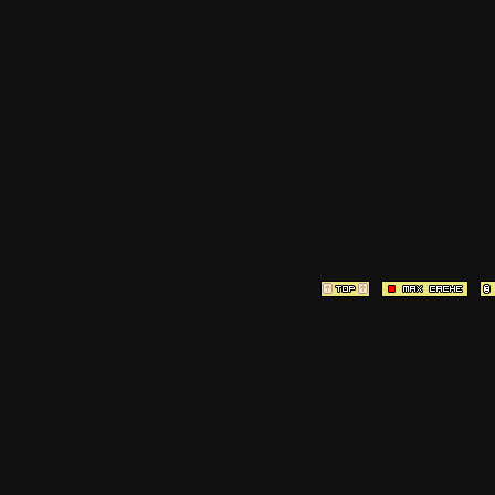
qui les postent, tout le re
est à la team
[ Page générée en
0.318
sec ]
[ Vitesse PH
3.116