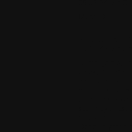
08:53:34 par
Co
Merci Dudumota
5.
Le vendredi 1
15:15:47 par
Gr
Et moi je dis, un
colok, qui produi
pour le plaisir d
communauté franç
ont du mal avec l
seul moyen est c
colok produit.
Donc un grand me