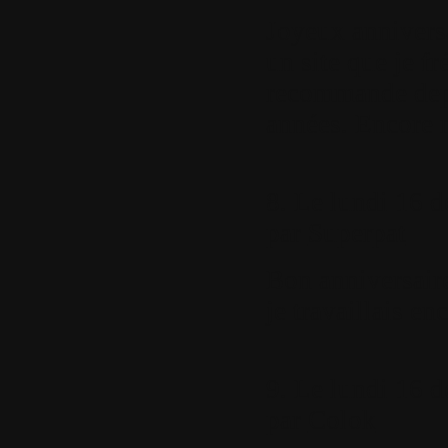
Joyeux anniversa
un site que je fr
recommande dep
années. Encore 
8.
Le lundi 16 d
par
Superpat
Bon anniversaire,
je travaillais enc
9.
Le lundi 16 d
par
Colok