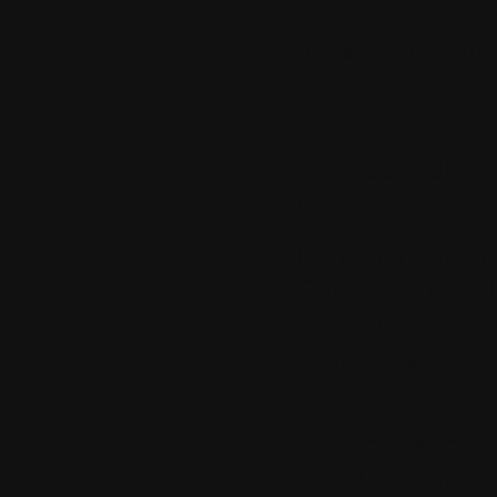
traducteurs béné
travail. Bon ann
tous.
6.
Le samedi 14 
par
Jacro
Bon anniversaire 
Colok et a tous 
,on ne fêterai pa
mais je passe ré
7.
Le dimanche 
20:13:45 par
rej