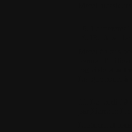
Merci messieurs
10.
Le mercredi
19:13:13 par
le
Merci à vous pou
permet d'utiliser
logiciels et autre
Longue route à 
11.
Le jeudi 19 
par
Pierre le Li
Lustucru et tous 