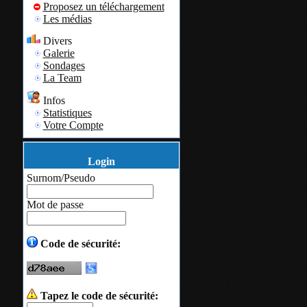
Proposez un téléchargement
des traductions 
Les médias
autres site web) 
Divers
Galerie
Je sais que pour 
Sondages
La Team
croire que je fai
grand désarroi 
Infos
Statistiques
amis), mais c'est
Votre Compte
Comme toutes le
Login
mais ce site n'ex
Surnom/Pseudo
de GravuTrad: m
Mot de passe
C'est lui, qui u
m'a demandé de n
Code de sécurité:
dit qu'il serait
travail de tradu
Tapez le code de sécurité:
du NET.