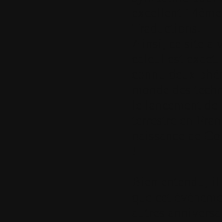
excellent 14ème
Traductions.
Ainsi, ce site a
calcul est exact
connu deux phén
monde des techno
le lancement de 
terrestre en Fran
naissance de Col
!
Bien entendu, il
que cet événeme
autres anniversai