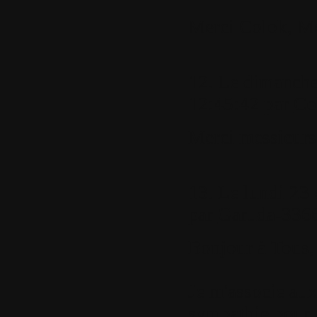
Merci Colok, Me
12.
Le dimanche
12:45:42 par
Co
Merci messieurs
13.
Le lundi 23 
par
Garuda-336
Bonjour à Tous,
Je m'associe au
sympathie pour 