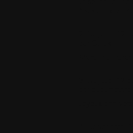
Je souhaite une 
à ses deux pilot
2.
Le jeudi 12 d
par
Colok
Merci mon cher 
3.
Le jeudi 12 d
par
dudumotard
Joyeux anniversa
4.
Le vendredi 1